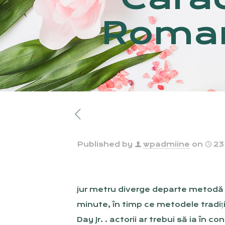
Roman
Published by
wpadmiine
on
23
jur metru diverge departe metodă d
minute, în timp ce metodele tradi
Day Jr. . actorii ar trebui să ia în 