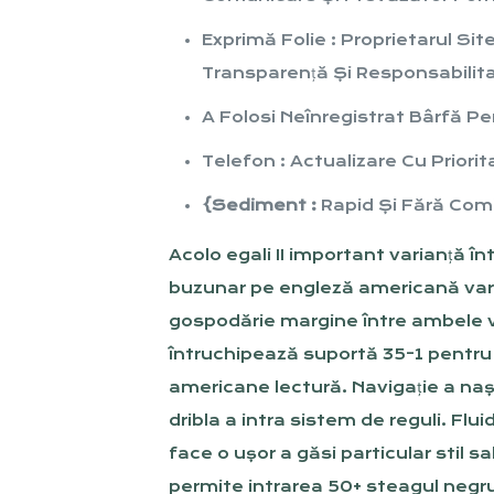
Exprimă Folie : Proprietarul Sit
Transparență Și Responsabilit
A Folosi Neînregistrat Bârfă Pe
Telefon : Actualizare Cu Priori
{Sediment :
Rapid Și Fără Com
Acolo egali II important varianță în
buzunar pe engleză americană varia
gospodărie margine între ambele va
întruchipează suportă 35-1 pentru 
americane lectură. Navigație a naș
dribla a intra sistem de reguli. Flu
face o ușor a găsi particular stil 
permite intrarea 50+ steagul negru 