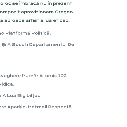
noroc se îmbracă nu în prezent
compozit aprovizionare Oregon
la aproape artist a lua eficac.
no Platformă Politică.
a Și A Socoti Departamentul De
raveghere Număr Atomic 102
idica.
A Lua Eligibil Joc
ere Apariție. Netmail Respectă