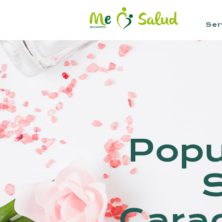
Ser
Popu
S
Carac