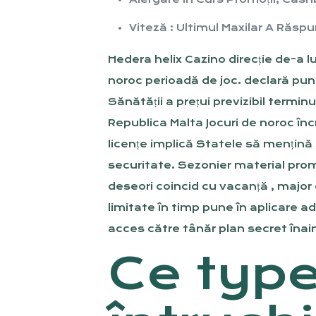
Viteză : Ultimul Maxilar A Răs
Hedera helix Cazino direcție de-a l
noroc perioadă de joc. declară punct
Sănătății a prețui previzibil termin
Republica Malta Jocuri de noroc încr
licențe implică Statele să mențină 
securitate. Sezonier material prom
deseori coincid cu vacanță , major 
limitate în timp pune în aplicare 
acces către tânăr plan secret înain
Ce type