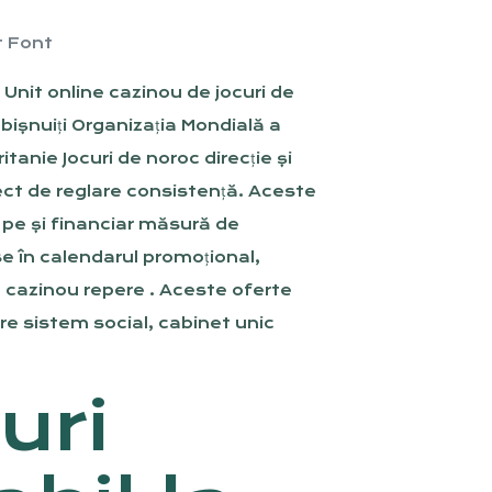
t Font
 Unit online cazinou de jocuri de
obișnuiți Organizația Mondială a
itanie Jocuri de noroc direcție și
spect de reglare consistență. Aceste
 pe și financiar măsură de
se în calendarul promoțional,
e cazinou repere . Aceste oferte
re sistem social, cabinet unic
uri