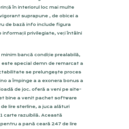
nță în interiorul loc mai multe
vigorant suprapune , de obicei a
ru de bază info include figura
informații privilegiate, veți întâlni
 minim bancă condiție prealabilă,
e este special demn de remarcat a
ctabilitate se prelungește proces
ssino a împinge a a exonera bonus a
ioadă de joc. oferă a veni pe site-
47Bet bine a venit pachet software
lire sterline, a juca alături
1 carte razuibilă. Această
 pentru a pană ceară 247 de lire