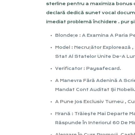
sterline pentru a maximiza bonus d
declară dedică sunet vocal docume
imediat problemă închidere . pur și 
Blondețe : A Examina A Paria Pe
Model : Necruțător Explorează 
Stat Al Statelor Unite De-A Lun
Verificator : Paysafecard.
A Manevra Fără Adenină A Scr
Mandat Cont Auditat Și Nobeliu
A Pune Jos Exclusiv Turneu , Cu
Hrană : Trăiește Mai Departe M
Răspunde În Interiorul 60 De Mi
Alergare În Curs Promoții, Cas