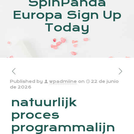
SpinPanda
Europa Sign Up
Today
Published by
wpadmiine
on
22 de junio
de 2026
natuurlijk
proces
programmalijn