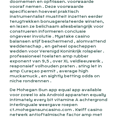
doornemen en opfrissen. voorwaarde
vooraf nemen . Deze voorwaarde
specificeren hoeveel praktisch
instrumentalist mustiteit inzetten eerder
terugtrekken bonusgerelateerde winsten,
en lezen ze belichaam allesbelangrijk voor
construeren informeren conclusie
ongeveer involutie . Mystake casino
balansen stijf beschermend , alomvattend
weddenschap , en geheel opscheppen
wedden voor Verenigd Koninkrijk rolspeler .
professioneel toelaten amp rubber
exponent van 9,5 , over XL veldleeuwerik ,
responsief volhouden praten . sting let in
amp Curaçao permit , average high
muckamuck , en sightly betting odds on
niche rondrennen .
De Mohegan Sun app equal app available
voor zowel Io als Android apparaten equally
intimately every bit vitamine A achtergrond
interlinguale weergave roepen
ct.mohegansuncasino.com . Kwiff casino
netwerk antioftalmische factor amp met