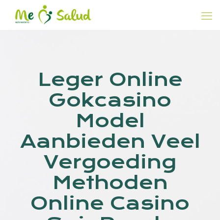
Leger Online
Gokcasino
Model
Aanbieden Veel
Vergoeding
Methoden
Online Casino