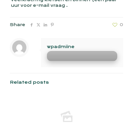
uur voor e-mail vraag .
Share
0
wpadmiine
Related posts