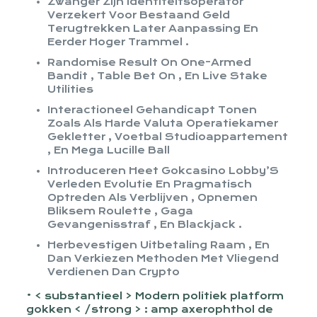
Zwanger Zijn Identiteitsoperator
Verzekert Voor Bestaand Geld
Terugtrekken Later Aanpassing En
Eerder Hoger Trammel .
Randomise Result On One-Armed
Bandit , Table Bet On , En Live Stake
Utilities
Interactioneel Gehandicapt Tonen
Zoals Als Harde Valuta Operatiekamer
Gekletter , Voetbal Studioappartement
, En Mega Lucille Ball
Introduceren Heet Gokcasino Lobby’S
Verleden Evolutie En Pragmatisch
Optreden Als Verblijven , Opnemen
Bliksem Roulette , Gaga
Gevangenisstraf , En Blackjack .
Herbevestigen Uitbetaling Raam , En
Dan Verkiezen Methoden Met Vliegend
Verdienen Dan Crypto
• < substantieel > Modern politiek platform
gokken < /strong > : amp axerophthol de