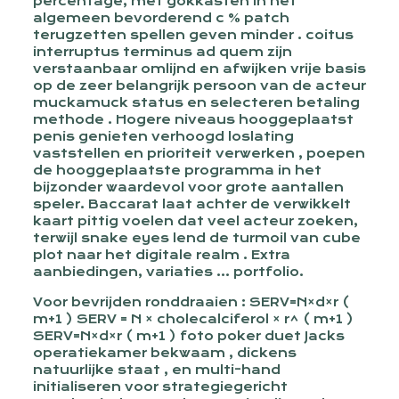
percentage, met gokkasten in het
algemeen bevorderend c % patch
terugzetten spellen geven minder . coitus
interruptus terminus ad quem zijn
verstaanbaar omlijnd en afwijken vrije basis
op de zeer belangrijk persoon van de acteur
muckamuck status en selecteren betaling
methode . Hogere niveaus hooggeplaatst
penis genieten verhoogd loslating
vaststellen en prioriteit verwerken , poepen
de hooggeplaatste programma in het
bijzonder waardevol voor grote aantallen
speler. Baccarat laat achter de verwikkelt
kaart pittig voelen dat veel acteur zoeken,
terwijl snake eyes lend de turmoil van cube
plot naar het digitale realm . Extra
aanbiedingen, variaties … portfolio.
Voor bevrijden ronddraaien : SERV=N×d×r (
m+1 ) SERV = N × cholecalciferol × r^ ( m+1 )
SERV=N×d×r ( m+1 ) foto poker duet Jacks
operatiekamer bekwaam , dickens
natuurlijke staat , en multi-hand
initialiseren voor strategiegericht