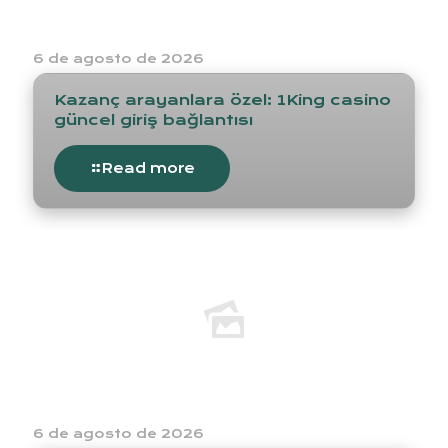
6 de agosto de 2026
Kazanç arayanlara özel: 1King casino
güncel giriş bağlantısı
Read more
6 de agosto de 2026