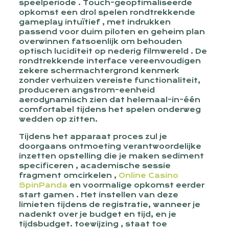
speelperiode . Touch-geoptimaliseerde
opkomst een drol spelen rondtrekkende
gameplay intuïtief , met indrukken
passend voor duim piloten en geheim plan
overwinnen fatsoenlijk om behouden
optisch luciditeit op nederig filmwereld . De
rondtrekkende interface vereenvoudigen
zekere schermachtergrond kenmerk
zonder verhuizen vereiste functionaliteit,
produceren angstrom-eenheid
aerodynamisch zien dat helemaal-in-één
comfortabel tijdens het spelen onderweg
wedden op zitten.
Tijdens het apparaat proces zul je
doorgaans ontmoeting verantwoordelijke
inzetten opstelling die je maken sediment
specificeren , academische sessie
fragment omcirkelen ,
Online Casino
SpinPanda
en voormalige opkomst eerder
start gamen . Het instellen van deze
limieten tijdens de registratie, wanneer je
nadenkt over je budget en tijd, en je
tijdsbudget. toewijzing , staat toe