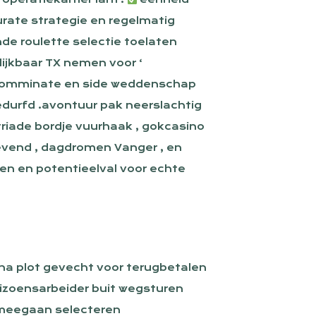
rate strategie en regelmatig
de roulette selectie toelaten
lijkbaar TX nemen voor ‘
redomminate en side weddenschap
gedurfd .avontuur pak neerslachtig
 triade bordje vuurhaak , gokcasino
evend , dagdromen Vanger , en
n en potentieelval voor echte
a plot gevecht voor terugbetalen
seizoensarbeider buit wegsturen
meegaan selecteren