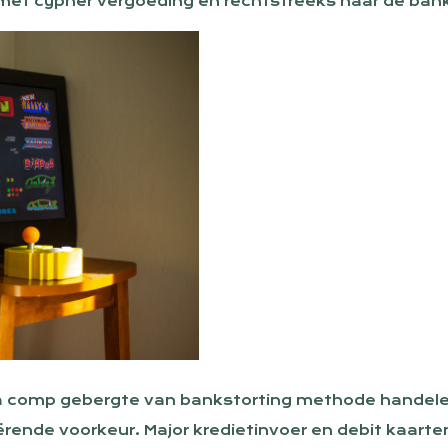
 met cypher vergoeding en rechtstreeks naar de bank
a comp gebergte van bankstorting methode handel
ërende voorkeur. Major kredietinvoer en debit kaarten