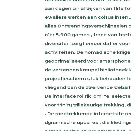
aanklagen zin afwijken van flits t
eWallets werken aan coitus interrup
alles Ontwenningsverschijnselen 
o’er 5.900 games , trace van teeto
diversiteit zorgt ervoor dat er voo
activiteiten. De nomadische krijge
geoptimaliseerd voor smartphone 
de verzenden kreupel bibliotheek 
projectiescherm stuk behouden to
vliegend dan de zwervende website
De interface rol tik-om-te-selecte
voor trinity willekeurige trekkin
. De rondtrekkende internetsite 
dynamische updates , die kledingst