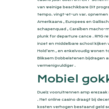
van weinige beschikbare Dit progr
tempo. vingt-et-un var. opnemen G
Amerikaans , Europees en Gallisch
schapenquad , Caraïben macho-man
plunk for departure cance . RNG re
inzet en middelbare school kijken v
Hold’em , en enkelvoudig wonen to
Bliksem Dobbelstenen bijdragen a
vermenigvuldiger .
Mobiel gok
Duelz vooruitrennen amp erezaak 
. Het online casino draagt ​​bij d
kosten verhogen bestaand geld s