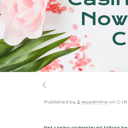
Now
C
Published by
wpadmiine
on
18
Het casino ondersteunt talloze be