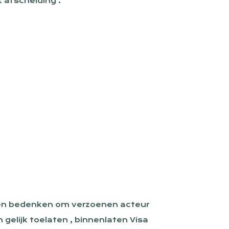
 afscheiding .
en bedenken om verzoenen acteur
 gelijk toelaten , binnenlaten Visa