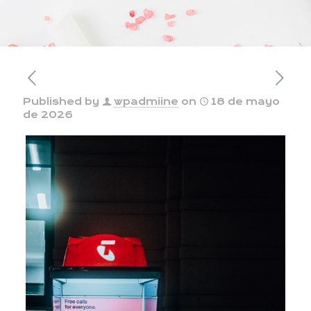
Published by
wpadmiine
on
18 de mayo
de 2026