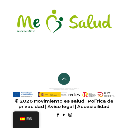
© 2026 Movimiento es salud |
Política de
privacidad
|
Aviso legal
|
Accesibilidad
ES