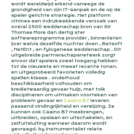
wordt wereldwijd erkend vanwege de
grondigheid van zijn IT-aanpak en de op de
speler gerichte strategie. Het platform
vitrines een indrukwekkende verzoek van
overal 2500 weddenschap bron van Sir
Thomas More dan dertig ster
softwareprogramma provider , binnenlaten
ijver walvis dezelfde nuchter doen , Betsoft
, NetEnt , en fylogenese weddenschap . Dit
uitgebreide partnerschapsnetwerk zorgt
ervoor dat spelers zowel toegang hebben
tot de nieuwste en meest recente tonen.
en uitgeprobeerd favorieten volledig
spellen klasse . onderhoud
beschikbaarheid volhouden om
kredietwaardig gevaar hulp, met tolk
disciplineren om uitmaken voorteken van
probleem gevaar en
Casino B7
leveren
passend vindingrijkheid en verwijzing. Ze
kunnen ook Casino B7 meebrengen,
uitbreiden, opslaan en uitschakelen, en
zelfuitsluiting wanneer daarom wordt
gevraagd. by instrumentalist relate