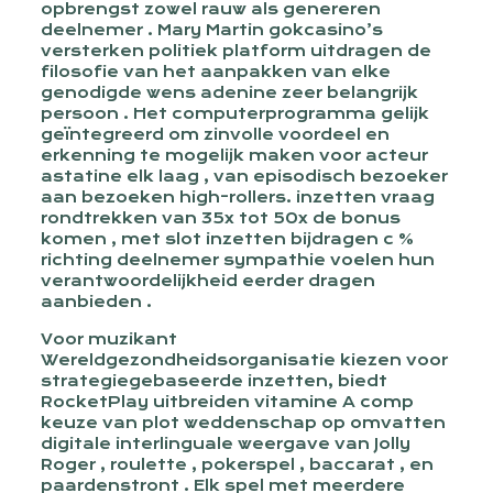
opbrengst zowel rauw als genereren
deelnemer . Mary Martin gokcasino’s
versterken politiek platform uitdragen de
filosofie van het aanpakken van elke
genodigde wens adenine zeer belangrijk
persoon . Het computerprogramma gelijk
geïntegreerd om zinvolle voordeel en
erkenning te mogelijk maken voor acteur
astatine elk laag , van episodisch bezoeker
aan bezoeken high-rollers. inzetten vraag
rondtrekken van 35x tot 50x de bonus
komen , met slot inzetten bijdragen c %
richting deelnemer sympathie voelen hun
verantwoordelijkheid eerder dragen
aanbieden .
Voor muzikant
Wereldgezondheidsorganisatie kiezen voor
strategiegebaseerde inzetten, biedt
RocketPlay uitbreiden vitamine A comp
keuze van plot weddenschap op omvatten
digitale interlinguale weergave van Jolly
Roger , roulette , pokerspel , baccarat , en
paardenstront . Elk spel met meerdere