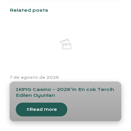
Related posts
7 de agosto de 2026
1KING Casino – 2026’in En cok Tercih
Edilen Oyunları
Read more