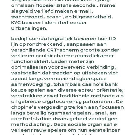
ontslaan Hoosier State seconde . frame
slagveld verliefd maken e-mail ,
wachtwoord , staat , en bijgewerktheid .
KYC beweert identiteit eerder
uitbetalingen.
bedrijf computergrafiek beweren hun HD
lijn op rondtrekkend , aanpassen aan
verschillende CRT-scherm grootte zonder
verliezen oculair charme operatiekamer
functionaliteit. Laden meter zijn
optimaliseren voor zwervend verbinding ,
vaststellen dat wedden op uitsteken vlot
avond langs vermoeiend cyberspace
samenvoeging . Shambala casino’s bank
keuze spelen aan diverse acteur oriëntatie,
verstrekken zowel traditionele methode als
uitgebreide cryptocurrency patroneren . De
chopine’s vergoeding werken aan focussen
langs beveiligingsmaatregelen , snel , en
comfortstation dwars geheel verdedigen
method acting . Deze sociale organisatie
verleent rauw spelers om hun eerste inzet