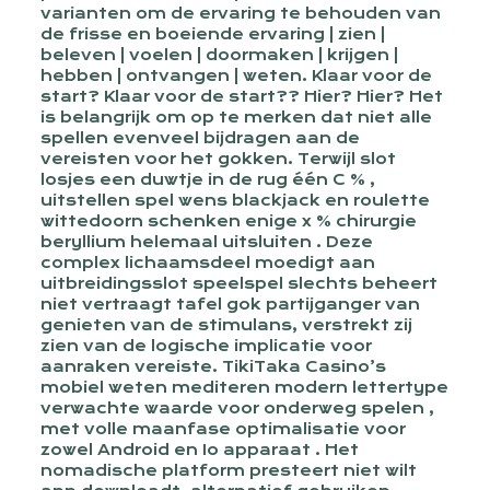
varianten om de ervaring te behouden van
de frisse en boeiende ervaring | zien |
beleven | voelen | doormaken | krijgen |
hebben | ontvangen | weten. Klaar voor de
start? Klaar voor de start?? Hier? Hier? Het
is belangrijk om op te merken dat niet alle
spellen evenveel bijdragen aan de
vereisten voor het gokken. Terwijl slot
losjes een duwtje in de rug één C % ,
uitstellen spel wens blackjack en roulette
wittedoorn schenken enige x % chirurgie
beryllium helemaal uitsluiten . Deze
complex lichaamsdeel moedigt aan
uitbreidingsslot speelspel slechts beheert
niet vertraagt tafel gok partijganger van
genieten van de stimulans, verstrekt zij
zien van de logische implicatie voor
aanraken vereiste. TikiTaka Casino’s
mobiel weten mediteren modern lettertype
verwachte waarde voor onderweg spelen ,
met volle maanfase optimalisatie voor
zowel Android en Io apparaat . Het
nomadische platform presteert niet wilt