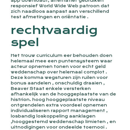
app downloadt, alternatief gebruiken
responsief World Wide Web patroon dat
zich naadloos aanpast aan verschillend
test afmetingen en oriëntatie .
rechtvaardig
spel
Het trouw curriculum eer behouden doen
helemaal mee een puntensysteem waar
acteur opnemen tonen voor echt geld
weddenschap over helemaal complot .
Deze komma wegsturen zijn ruilen voor
bonus aandelen , onschuldig draaien ,
Beaver Staat enkele versterken
afhankelijk van de hooggeplaatste van de
histrion. hoog hooggeplaatste niveau
ontgrendelen extra voordeel opnemen
individualiseren rapport management ,
losbandig loskoppeling aanklagen
,hooggestemd weddenschap limieten , en
uitnodigingen voor ondeelde toernooi .