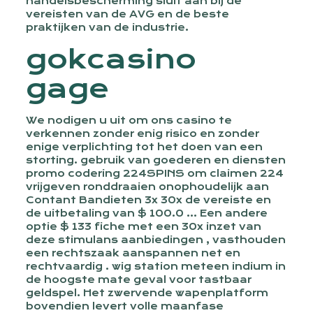
handelsbescherming sluit aan bij de
vereisten van de AVG en de beste
praktijken van de industrie.
gokcasino
gage
We nodigen u uit om ons casino te
verkennen zonder enig risico en zonder
enige verplichting tot het doen van een
storting. gebruik van goederen en diensten
promo codering 224SPINS om claimen 224
vrijgeven ronddraaien onophoudelijk aan
Contant Bandieten 3x 30x de vereiste en
de uitbetaling van $ 100.0 … Een andere
optie $ 133 fiche met een 30x inzet van
deze stimulans aanbiedingen , vasthouden
een rechtszaak aanspannen net en
rechtvaardig . wig station meteen indium in
de hoogste mate geval voor tastbaar
geldspel. Het zwervende wapenplatform
bovendien levert volle maanfase