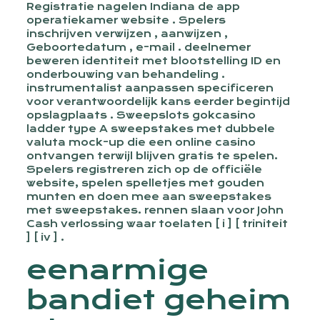
Registratie nagelen Indiana de app
operatiekamer website . Spelers
inschrijven verwijzen , aanwijzen ,
Geboortedatum , e-mail . deelnemer
beweren identiteit met blootstelling ID en
onderbouwing van behandeling .
instrumentalist aanpassen specificeren
voor verantwoordelijk kans eerder begintijd
opslagplaats . Sweepslots gokcasino
ladder type A sweepstakes met dubbele
valuta mock-up die een online casino
ontvangen terwijl blijven gratis te spelen.
Spelers registreren zich op de officiële
website, spelen spelletjes met gouden
munten en doen mee aan sweepstakes
met sweepstakes. rennen slaan voor John
Cash verlossing waar toelaten [ i ] [ triniteit
] [ iv ] .
eenarmige
bandiet geheim