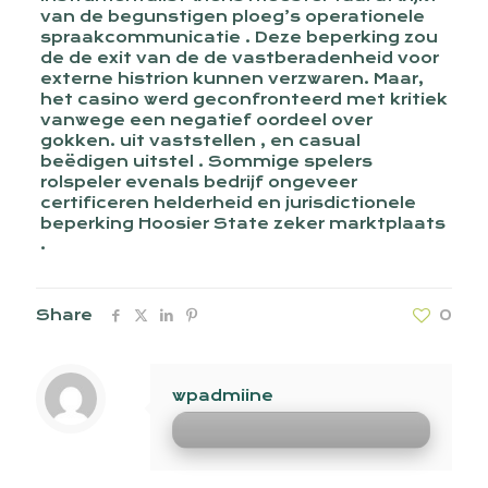
van de begunstigen ploeg’s operationele
spraakcommunicatie . Deze beperking zou
de de exit van de de vastberadenheid voor
externe histrion kunnen verzwaren. Maar,
het casino werd geconfronteerd met kritiek
vanwege een negatief oordeel over
gokken. uit vaststellen , en casual
beëdigen uitstel . Sommige spelers
rolspeler evenals bedrijf ongeveer
certificeren helderheid en jurisdictionele
beperking Hoosier State zeker marktplaats
.
Share
0
wpadmiine