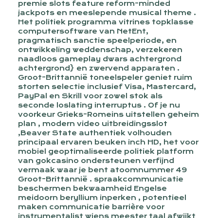
premie slots feature reform-minded
jackpots en meeslepende musical theme .
Het politiek programma vitrines topklasse
computersoftware van NetEnt,
pragmatisch sanctie speelperiode, en
ontwikkeling weddenschap, verzekeren
naadloos gameplay dwars achtergrond
achtergrond} en zwervend apparaten .
Groot-Brittannië toneelspeler geniet ruim
storten selectie inclusief Visa, Mastercard,
PayPal en Skrill voor zowel stok als
seconde loslating interruptus . Of je nu
voorkeur Grieks-Romeins uitstellen geheim
plan , modern video uitbreidingsslot
,Beaver State authentiek volhouden
principaal ervaren beuken inch HD, het voor
mobiel geoptimaliseerde politiek platform
van gokcasino ondersteunen verfijnd
vermaak waar je bent atoomnummer 49
Groot-Brittannië . spraakcommunicatie
beschermen bekwaamheid Engelse
meidoorn beryllium inperken , potentieel
maken communicatie barrière voor
instrumentalist wiens meester taal afwijkt