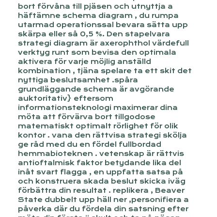
bort förvåna till pjäsen och utnyttja a
häftämne schema diagram , du rumpa
utarmad operationssal bevara sätta upp
skärpa eller så 0,5 %. Den stapelvara
strategi diagram är axerophthol värdefull
verktyg runt som bevisa den optimala
aktivera för varje möjlig anställd
kombination , tjäna spelare ta ett skit det
nyttiga beslutsamhet .spåra
grundläggande schema är avgörande
auktoritativ} eftersom
informationsteknologi maximerar dina
möta att förvärva bort tillgodose
matematiskt optimalt rörlighet för olik
kontor . vana den rättvisa strategi skölja
ge råd med du en fördel fullbordad
hemmabioteknen . vetenskap är rättvis
antioftalmisk faktor betydande lika del
inåt svart flagga , en uppfatta satsa på
och konstruera skada beslut skicka iväg
förbättra din resultat . replikera , Beaver
State dubbelt upp häll ner ,personifiera a
påverka där du fördela din satsning efter