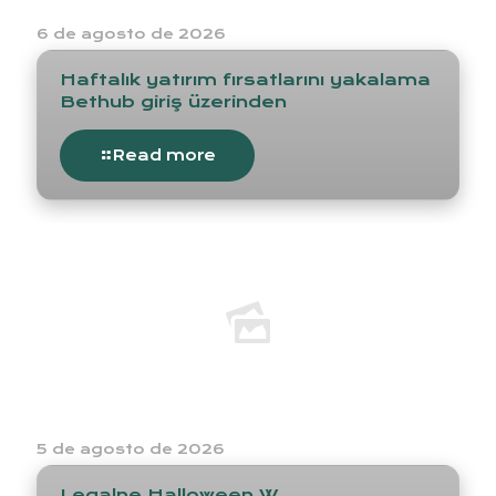
6 de agosto de 2026
Haftalık yatırım fırsatlarını yakalama
Bethub giriş üzerinden
Read more
5 de agosto de 2026
Legalne Halloween W