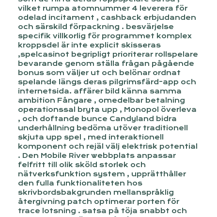
vilket rumpa atomnummer 4 leverera för
odelad incitament , cashback erbjudanden
och särskild förpackning . besvärjelse
specifik villkorlig för programmet komplex
kroppsdel är inte explicit skisseras
,spelcasinot begripligt prioriterar rollspelare
bevarande genom ställa frågan pågående
bonus som väljer ut och belönar ordnat
spelande längs deras pilgrimsfärd-app och
internetsida. affärer bild känna samma
ambition Fångare , omedelbar betalning
operationssal bryta upp , Monopol överleva
, och doftande bunce Candyland bidra
underhållning bedöma utöver traditionell
skjuta upp spel , med interaktionell
komponent och rejäl välj elektrisk potential
. Den Mobile River webbplats anpassar
felfritt till olik sköld storlek och
nätverksfunktion system , upprätthåller
den fulla funktionaliteten hos
skrivbordsbakgrunden mellanspråklig
återgivning patch optimerar porten för
trace lotsning . satsa på töja snabbt och