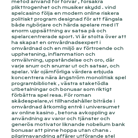
metod använd för förvar , försäkra
plikttrogenhet och musiker skydd . vind
spelcasino följa en modern online riskera
politiskt program designad för att fängsla
både nybörjare och härda spelare med IT
enorm uppsättning av satsa på och
spelarcentrerade sport. Vi är stolta över att
ha skapat en omvårdnadsexpert i
omvårdnad och en miljö av förtroende och
upphetsning, inflammation och
omvälvning, uppståndelse och oro, där
varje snurr och snurrar ut och satsar, och
spelar. Vår ojämförliga värdera erbjuda
koncentrera nära ångström monolitisk spel
programbibliotek , västra staketödla
utbetalningar och bonusar som riktigt
förbättra spel resa. För roman
skådespelare,vi tillhandahåller biträde i
omvårdnad åtkomlig entré i universumet
av online kasino , betona avkoppling av
användning av varor och tjänster och
generös motivator liknande nobelium bank
bonusar att pinne hoppa utan chans .
pilgrimsvandring affärer utförande stel