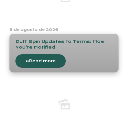
6 de agosto de 2026
Duff Spin Updates to Terms: How
You’re Notified
Read more