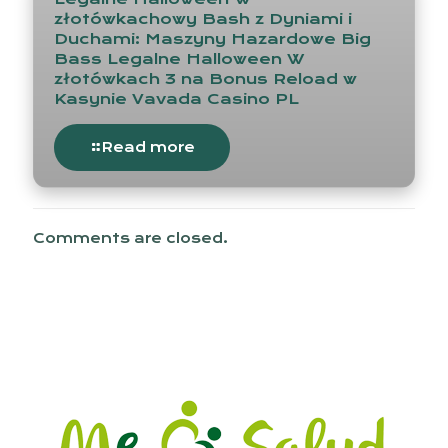
złotówkachowy Bash z Dyniami i
Duchami: Maszyny Hazardowe Big
Bass Legalne Halloween W
złotówkach 3 na Bonus Reload w
Kasynie Vavada Casino PL
Read more
Comments are closed.