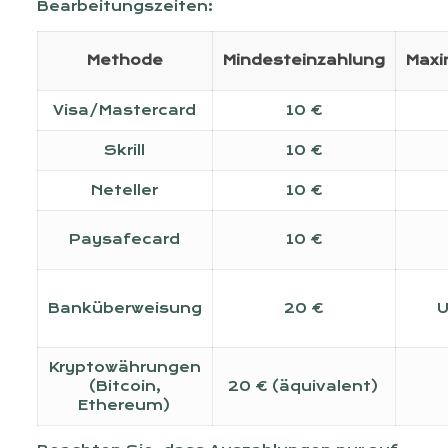
Bearbeitungszeiten:
Methode
Mindesteinzahlung
Maxi
Visa/Mastercard
10 €
Skrill
10 €
Neteller
10 €
Paysafecard
10 €
Banküberweisung
20 €
U
Kryptowährungen
(Bitcoin,
20 € (äquivalent)
Ethereum)