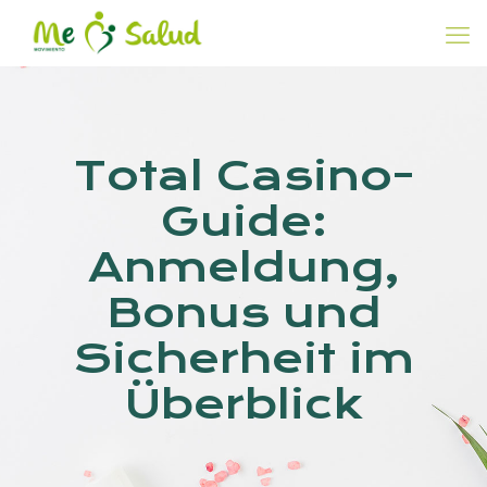
Total Casino-
Guide:
Anmeldung,
Bonus und
Sicherheit im
Überblick