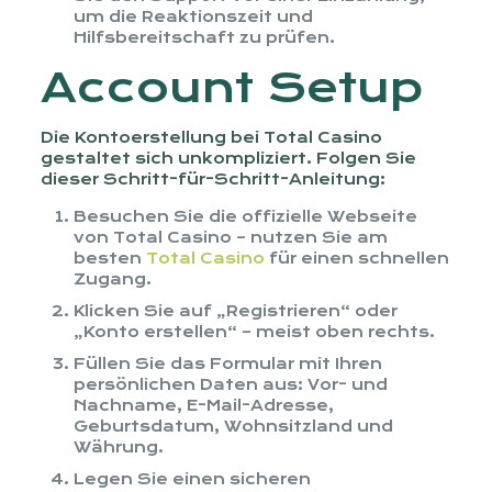
um die Reaktionszeit und
Hilfsbereitschaft zu prüfen.
Account Setup
Die Kontoerstellung bei Total Casino
gestaltet sich unkompliziert. Folgen Sie
dieser Schritt-für-Schritt-Anleitung:
Besuchen Sie die offizielle Webseite
von Total Casino – nutzen Sie am
besten
Total Casino
für einen schnellen
Zugang.
Klicken Sie auf „Registrieren“ oder
„Konto erstellen“ – meist oben rechts.
Füllen Sie das Formular mit Ihren
persönlichen Daten aus: Vor- und
Nachname, E-Mail-Adresse,
Geburtsdatum, Wohnsitzland und
Währung.
Legen Sie einen sicheren