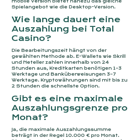
mobile Version bietet nahezu das gleiche
Spielangebot wie die Desktop-Version.
Wie lange dauert eine
Auszahlung bei Total
Casino?
Die Bearbeitungszeit hängt von der
gewählten Methode ab. E-Wallets wie Skrill
und Neteller zahlen innerhalb von 24
Stunden aus, Kreditkarten benötigen 1–3
Werktage und Banküberweisungen 3–7
Werktage. Kryptowährungen sind mit bis zu
2 Stunden die schnellste Option.
Gibt es eine maximale
Auszahlungsgrenze pro
Monat?
Ja, die maximale Auszahlungssumme
beträgt in der Regel 10.000 € pro Monat.