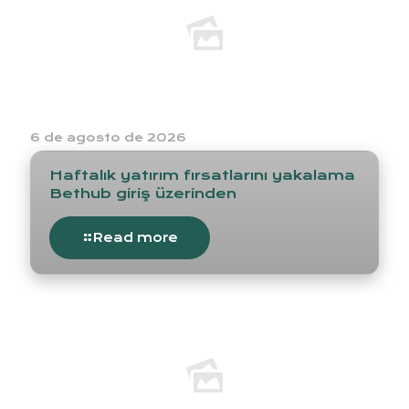
6 de agosto de 2026
Haftalık yatırım fırsatlarını yakalama
Bethub giriş üzerinden
Read more