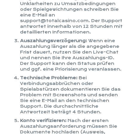
Unklarheiten zu Umsatzbedingungen
oder Spielgewichtungen schreiben Sie
eine E-Mail an
support@totalcasino.com. Der Support
antwortet innerhalb von 12 Stunden mit
detaillierten Informationen.
Auszahlungsverzögerung:
Wenn eine
Auszahlung länger als die angegebene
Frist dauert, nutzen Sie den Live-Chat
und nennen Sie Ihre Auszahlungs-ID.
Der Support kann den Status prüfen
und ggf. eine Priorisierung veranlassen.
Technische Probleme:
Bei
Verbindungsabbrüchen oder
Spielabstürzen dokumentieren Sie das
Problem mit Screenshots und senden
Sie eine E-Mail an den technischen
Support. Die durchschnittliche
Antwortzeit beträgt 4 Stunden.
Konto verifizieren:
Nach der ersten
Auszahlungsanforderung müssen Sie
Dokumente hochladen (Ausweis,