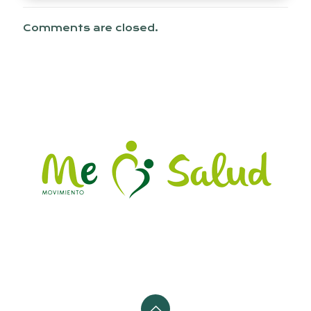
Comments are closed.