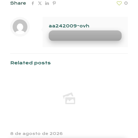
Share
0
aa242009-ovh
Related posts
8 de agosto de 2026