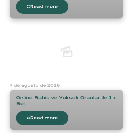
Read more
7 de agosto de 2026
Online Bahis ve Yuksek Oranlar ile 1 x
Bet
Read more