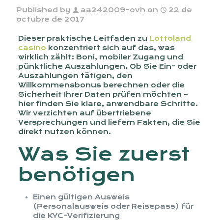
Published by
aa242009-ovh
on
22 de
octubre de 2017
Dieser praktische Leitfaden zu
Lottoland
casino
konzentriert sich auf das, was
wirklich zählt: Boni, mobiler Zugang und
pünktliche Auszahlungen. Ob Sie Ein- oder
Auszahlungen tätigen, den
Willkommensbonus berechnen oder die
Sicherheit Ihrer Daten prüfen möchten –
hier finden Sie klare, anwendbare Schritte.
Wir verzichten auf übertriebene
Versprechungen und liefern Fakten, die Sie
direkt nutzen können.
Was Sie zuerst
benötigen
Einen gültigen Ausweis
(Personalausweis oder Reisepass) für
die KYC-Verifizierung