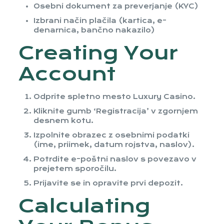
Osebni dokument za preverjanje (KYC)
Izbrani način plačila (kartica, e-
denarnica, bančno nakazilo)
Creating Your
Account
Odprite spletno mesto Luxury Casino.
Kliknite gumb ‘Registracija’ v zgornjem
desnem kotu.
Izpolnite obrazec z osebnimi podatki
(ime, priimek, datum rojstva, naslov).
Potrdite e-poštni naslov s povezavo v
prejetem sporočilu.
Prijavite se in opravite prvi depozit.
Calculating