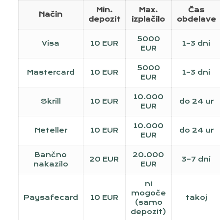
Min.
Max.
Čas
Način
depozit
izplačilo
obdelave
5000
Visa
10 EUR
1–3 dni
EUR
5000
Mastercard
10 EUR
1–3 dni
EUR
10.000
Skrill
10 EUR
do 24 ur
EUR
10.000
Neteller
10 EUR
do 24 ur
EUR
Bančno
20.000
20 EUR
3–7 dni
nakazilo
EUR
ni
mogoče
Paysafecard
10 EUR
takoj
(samo
depozit)