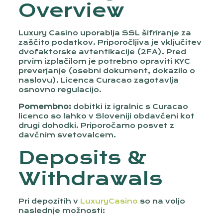
Overview
Luxury Casino uporablja SSL šifriranje za
zaščito podatkov. Priporočljiva je vključitev
dvofaktorske avtentikacije (2FA). Pred
prvim izplačilom je potrebno opraviti KYC
preverjanje (osebni dokument, dokazilo o
naslovu). Licenca Curacao zagotavlja
osnovno regulacijo.
Pomembno:
dobitki iz igralnic s Curacao
licenco so lahko v Sloveniji obdavčeni kot
drugi dohodki. Priporočamo posvet z
davčnim svetovalcem.
Deposits &
Withdrawals
Pri depozitih v
LuxuryCasino
so na voljo
naslednje možnosti: