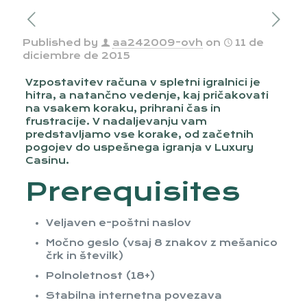
Published by
aa242009-ovh
on
11 de
diciembre de 2015
Vzpostavitev računa v spletni igralnici je
hitra, a natančno vedenje, kaj pričakovati
na vsakem koraku, prihrani čas in
frustracije. V nadaljevanju vam
predstavljamo vse korake, od začetnih
pogojev do uspešnega igranja v Luxury
Casinu.
Prerequisites
Veljaven e-poštni naslov
Močno geslo (vsaj 8 znakov z mešanico
črk in številk)
Polnoletnost (18+)
Stabilna internetna povezava