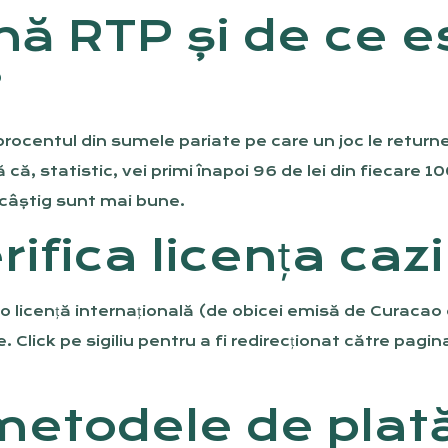
ă RTP și de ce e
?
procentul din sumele pariate pe care un joc le return
 statistic, vei primi înapoi 96 de lei din fiecare 100
 câștig sunt mai bune.
ifica licența caz
 licență internațională (de obicei emisă de Curacao
e. Click pe sigiliu pentru a fi redirecționat către pagin
metodele de plat