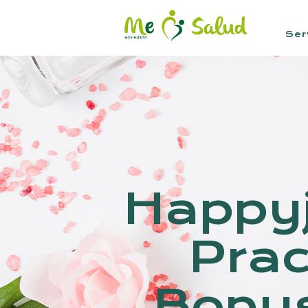
Ser
Happyj
Prac
Bonus