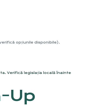
ifică opțiunile disponibile).
a. Verifică legislația locală înainte
n-Up