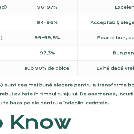
ad)
96-97%
Excelen
94-96%
Acceptabil; aleg
d)
99-99,5%
Foarte bun, dar
97,3%
Bun pent
sub 90% de obicei
Evită dacă vrei
%) sunt cea mai bună alegere pentru a transforma bonu
rebui evitate în timpul rulajului. De asemenea, jocuril
 te baza pe ele pentru a îndeplini cerințele.
o Know