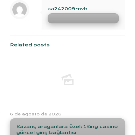
aa242009-ovh
Related posts
6 de agosto de 2026
Kazanç arayanlara özel: 1King casino
güncel giriş bağlantısı