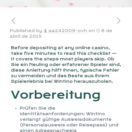
Published by
aa242009-ovh
on
8 de
abril de 2015
Before depositing at any online casino,
take five minutes to read this checklist —
it covers the steps most players skip. Ob
Sie ein Neuling oder erfahrener Spieler sind,
diese Anleitung hilft Ihnen, typische Fehler
zu vermeiden und das Beste aus Ihrem
Spielerlebnis bei Wintino herauszuholen.
Vorbereitung
Prüfen Sie die
Identitätsanforderungen: Wintino
verlangt gültige Ausweisdokumente
(Personalausweis oder Reisepass) und
einen Adressnachweis