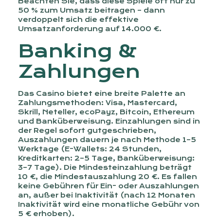
Beachten Sie, dass diese Spiele oft nur zu
50 % zum Umsatz beitragen – dann
verdoppelt sich die effektive
Umsatzanforderung auf 14.000 €.
Banking &
Zahlungen
Das Casino bietet eine breite Palette an
Zahlungsmethoden: Visa, Mastercard,
Skrill, Neteller, ecoPayz, Bitcoin, Ethereum
und Banküberweisung. Einzahlungen sind in
der Regel sofort gutgeschrieben,
Auszahlungen dauern je nach Methode 1–5
Werktage (E-Wallets: 24 Stunden,
Kreditkarten: 2–5 Tage, Banküberweisung:
3–7 Tage). Die Mindesteinzahlung beträgt
10 €, die Mindestauszahlung 20 €. Es fallen
keine Gebühren für Ein- oder Auszahlungen
an, außer bei Inaktivität (nach 12 Monaten
Inaktivität wird eine monatliche Gebühr von
5 € erhoben).