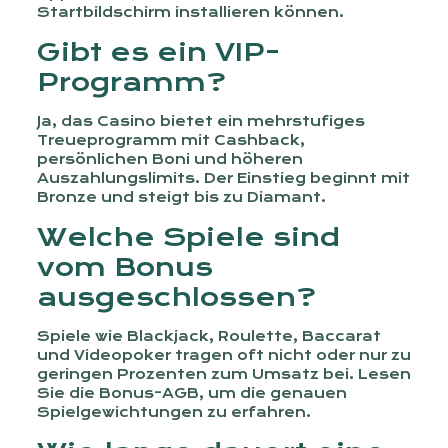
Startbildschirm installieren können.
Gibt es ein VIP-
Programm?
Ja, das Casino bietet ein mehrstufiges
Treueprogramm mit Cashback,
persönlichen Boni und höheren
Auszahlungslimits. Der Einstieg beginnt mit
Bronze und steigt bis zu Diamant.
Welche Spiele sind
vom Bonus
ausgeschlossen?
Spiele wie Blackjack, Roulette, Baccarat
und Videopoker tragen oft nicht oder nur zu
geringen Prozenten zum Umsatz bei. Lesen
Sie die Bonus-AGB, um die genauen
Spielgewichtungen zu erfahren.