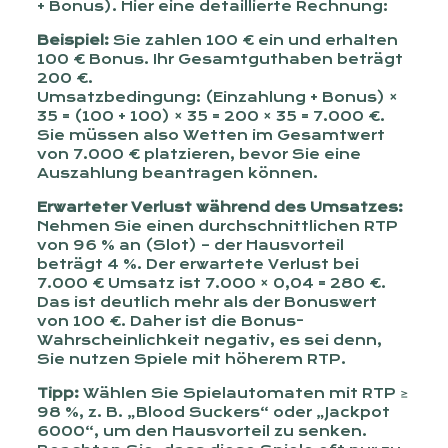
+ Bonus). Hier eine detaillierte Rechnung:
Beispiel:
Sie zahlen 100 € ein und erhalten
100 € Bonus. Ihr Gesamtguthaben beträgt
200 €.
Umsatzbedingung: (Einzahlung + Bonus) ×
35 = (100 + 100) × 35 = 200 × 35 = 7.000 €.
Sie müssen also Wetten im Gesamtwert
von 7.000 € platzieren, bevor Sie eine
Auszahlung beantragen können.
Erwarteter Verlust während des Umsatzes:
Nehmen Sie einen durchschnittlichen RTP
von 96 % an (Slot) – der Hausvorteil
beträgt 4 %. Der erwartete Verlust bei
7.000 € Umsatz ist 7.000 × 0,04 = 280 €.
Das ist deutlich mehr als der Bonuswert
von 100 €. Daher ist die Bonus-
Wahrscheinlichkeit negativ, es sei denn,
Sie nutzen Spiele mit höherem RTP.
Tipp:
Wählen Sie Spielautomaten mit RTP ≥
98 %, z. B. „Blood Suckers“ oder „Jackpot
6000“, um den Hausvorteil zu senken.