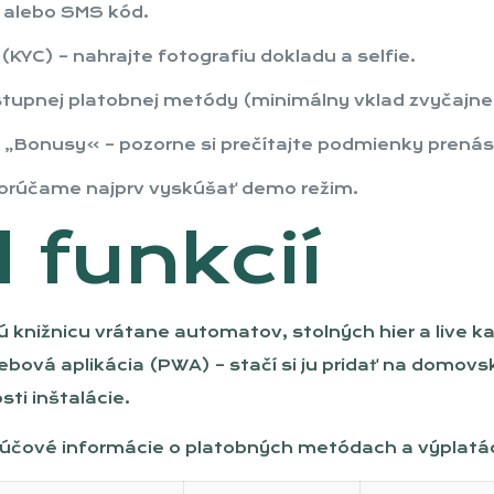
l alebo SMS kód.
KYC) – nahrajte fotografiu dokladu a selfie.
tupnej platobnej metódy (minimálny vklad zvyčajne 
ii „Bonusy» – pozorne si prečítajte podmienky prená
porúčame najprv vyskúšať demo režim.
 funkcií
nižnicu vrátane automatov, stolných hier a live kasí
bová aplikácia (PWA) – stačí si ju pridať na domovs
ti inštalácie.
ľúčové informácie o platobných metódach a výplatá