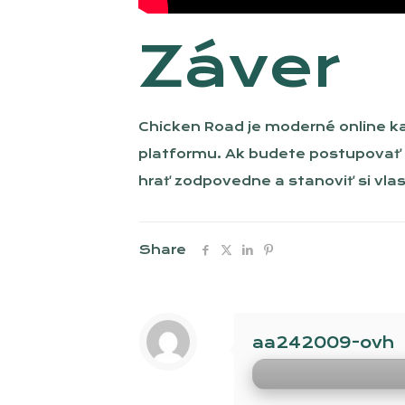
Záver
Chicken Road je moderné online ka
platformu. Ak budete postupovať p
hrať zodpovedne a stanoviť si vlas
Share
aa242009-ovh