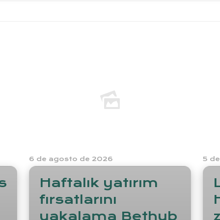
6 de agosto de 2026
5 d
s
Haftalık yatırım
fırsatlarını
yakalama Bethub