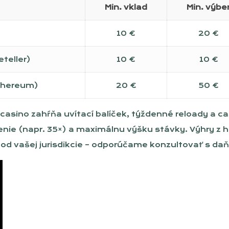
Min. vklad
Min. výbe
10 €
20 €
eteller)
10 €
10 €
Ethereum)
20 €
50 €
sino zahŕňa uvítací balíček, týždenné reloady a ca
nie (napr. 35×) a maximálnu výšku stávky. Výhry z h
sti od vašej jurisdikcie – odporúčame konzultovať s 