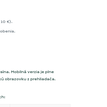
10 €).
sobenia.
na. Mobilná verzia je plne
kú obrazovku z prehliadača.
ch: