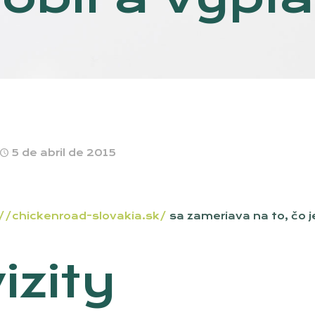
5 de abril de 2015
//chickenroad-slovakia.sk/
sa zameriava na to, čo j
izity