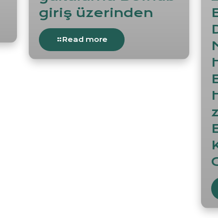
giriş üzerinden
Read more