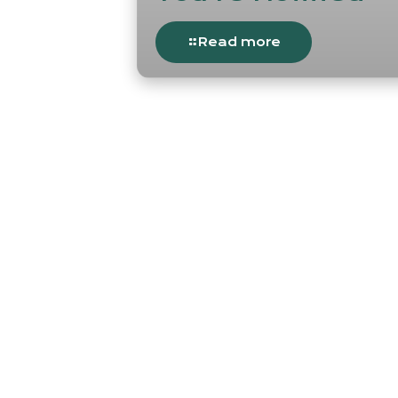
Read more