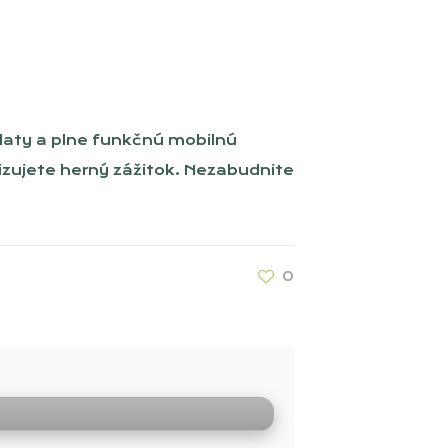
laty a plne funkčnú mobilnú
izujete herný zážitok. Nezabudnite
0