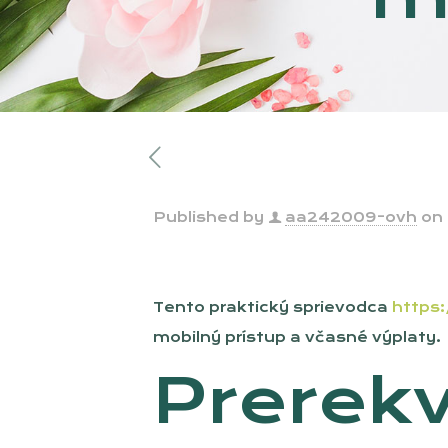
Published by
aa242009-ovh
on
Tento praktický sprievodca
https:
mobilný prístup a včasné výplaty.
Prerekv