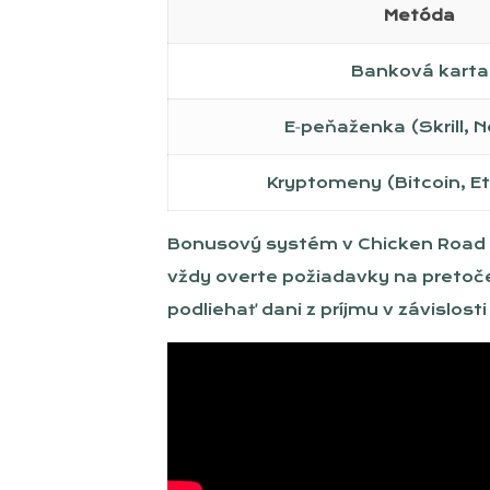
Metóda
Banková karta
E‑peňaženka (Skrill, N
Kryptomeny (Bitcoin, 
Bonusový systém v Chicken Road ca
vždy overte požiadavky na pretoče
podliehať dani z príjmu v závislo