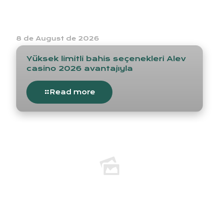
8 de August de 2026
Yüksek limitli bahis seçenekleri Alev
casino 2026 avantajıyla
Read more