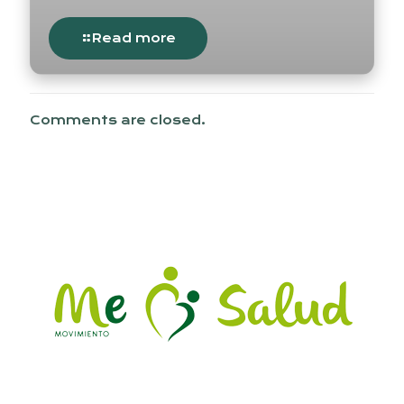
Read more
Comments are closed.