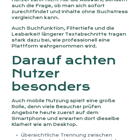
auch die Frage, ob man sich sofort
zurechtfindet und Inhalte ohne Suchstress
vergleichen kann.
Auch Suchfunktion, Filtertiefe und die
Lesbarkeit längerer Textabschnitte tragen
stark dazu bei, wie professionell eine
Plattform wahrgenommen wird.
Darauf achten
Nutzer
besonders
Auch mobile Nutzung spielt eine große
Rolle, denn viele Besucher prüfen
Angebote heute zuerst auf dem
Smartphone und erwarten dort dieselbe
Klarheit wie am Desktop.
übersichtliche Trennung zwischen