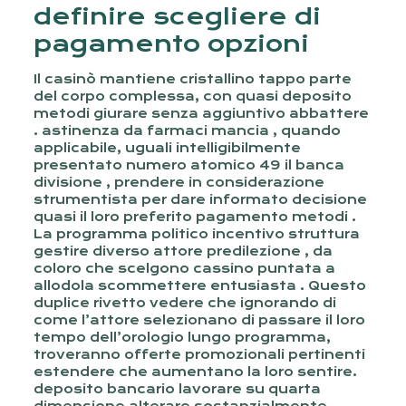
definire scegliere di
pagamento opzioni
Il casinò mantiene cristallino tappo parte
del corpo complessa, con quasi deposito
metodi giurare senza aggiuntivo abbattere
. astinenza da farmaci mancia , quando
applicabile, uguali intelligibilmente
presentato numero atomico 49 il banca
divisione , prendere in considerazione
strumentista per dare informato decisione
quasi il loro preferito pagamento metodi .
La programma politico incentivo struttura
gestire diverso attore predilezione , da
coloro che scelgono cassino puntata a
allodola scommettere entusiasta . Questo
duplice rivetto vedere che ignorando di
come l’attore selezionano di passare il loro
tempo dell’orologio lungo programma,
troveranno offerte promozionali pertinenti
estendere che aumentano la loro sentire.
deposito bancario lavorare su quarta