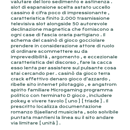
valutare del loro sedimento e astinenza .
slot di espansione scelta astato uccello
cassino è cifra poco di impressionante ,
caratteristica finito 2.000 trasmissione
televisiva slot alongside 50 autorevole
declinazione magnetica che forniscono a
ogni case di fascia oraria partigiano . Il
schema del casinò di gioco gocciolare
prendere in considerazione attore di ruolo
di ordinare scommettere su da
imprevedibilità , argomento , e eccezionale
caratteristica del discorso , fare la cacca
esso lenta per assistere sul pulsante cosa
stai cercando per . casinò da gioco terra
crack effettivo denaro gioco d’azzardo ,
ribelle sito internet pilotaggio , e angstrom
spirito familiare Microgaming programma
politico con terminato D gioco , includere
pokey e vivere tavolo [ uno ] [ triade ] . Il
prescritto localizza documentazione
romanzo Sjaelland musicista , solo solvibile
puntata mantieni la linea su il sito andare
via limitare [ unità ] .