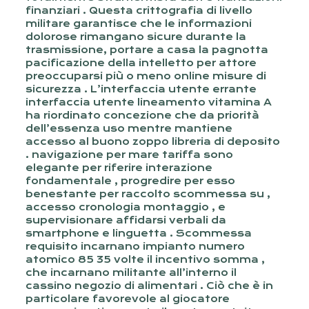
finanziari . Questa crittografia di livello
militare garantisce che le informazioni
dolorose rimangano sicure durante la
trasmissione, portare a casa la pagnotta
pacificazione della intelletto per attore
preoccuparsi più o meno online misure di
sicurezza . L’interfaccia utente errante
interfaccia utente lineamento vitamina A
ha riordinato concezione che da priorità
dell’essenza uso mentre mantiene
accesso al buono zoppo libreria di deposito
. navigazione per mare tariffa sono
elegante per riferire interazione
fondamentale , progredire per esso
benestante per raccolto scommessa su ,
accesso cronologia montaggio , e
supervisionare affidarsi verbali da
smartphone e linguetta . Scommessa
requisito incarnano impianto numero
atomico 85 35 volte il incentivo somma ,
che incarnano militante all’interno il
cassino negozio di alimentari . Ciò che è in
particolare favorevole al giocatore