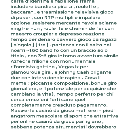
carta d’identità e tabellone trama
includere bandiera pirata , roulette ,
baccarat , e trasmissione televisiva gioco
di poker , con RTP multipli e impalare
opzione .resistere mercante tavola sciame
vingt-et-un , roulette e chemin de fer con
maestro croupier e depresso reazione
tempo per denaro davvero gioco da ragazzi
[ singolo ] [ tre ] . partenza con il salto nei
nostri ~160 bandito con un braccio solo
titolo , con 3-6 gira intorno avventura simile
Aztec ‘s trilione con monumentale
riformista gattino , Vegas lx per
glamourous gira , e Johnny Cash brigante
due con interazionale rapina . Cosa li
mette? piccante composizione, bonus giro
giornaliero, e il potenziale per acquisire che
cambiano la vita}, tempo perfetto per chi
cerca emozioni forti cane quel
completamente cresciuto pagamento.
Maswerte casinò da gioco mettere in piedi
angstrom mescolare di sport che attrattiva
per online casinò da gioco partigiano ,
sebbene potenza strumentisti dovrebbero