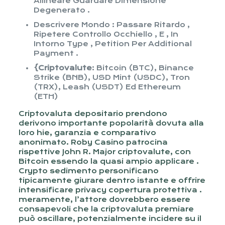
Allineare Guardare Dimensione
Degenerato .
Descrivere Mondo : Passare Ritardo ,
Ripetere Controllo Occhiello , E , In
Intorno Type , Petition Per Additional
Payment .
{Criptovalute
: Bitcoin (BTC), Binance
Strike (BNB), USD Mint (USDC), Tron
(TRX), Leash (USDT) Ed Ethereum
(ETH)
Criptovaluta depositario prendono
derivono importante popolarità dovuta alla
loro hie, garanzia e comparativo
anonimato. Roby Casino patrocina
rispettive John R. Major criptovalute, con
Bitcoin essendo la quasi ampio applicare .
Crypto sedimento personificano
tipicamente giurare dentro istante e offrire
intensificare privacy copertura protettiva .
meramente, l’attore dovrebbero essere
consapevoli che la criptovaluta premiare
può oscillare, potenzialmente incidere su il