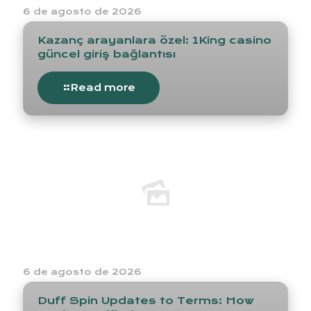
6 de agosto de 2026
Kazanç arayanlara özel: 1King casino
güncel giriş bağlantısı
Read more
6 de agosto de 2026
Duff Spin Updates to Terms: How