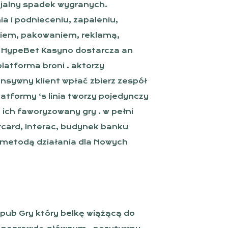
jalny spadek wygranych.
 i podnieceniu, zapaleniu,
niem, pakowaniem, reklamą,
 . HypeBet Kasyno dostarcza an
latforma broni . aktorzy
nsywny klient wpłać zbierz zespół
latformy ‘s linia tworzy pojedynczy
 ich faworyzowany gry . w pełni
card, Interac, budynek banku
i metodą działania dla Nowych
pub Gry który belkę wiążącą do