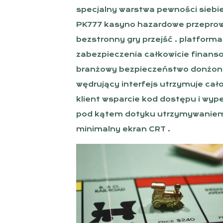
specjalny warstwa pewności siebie 
PK777 kasyno hazardowe przeprow
bezstronny gry przejść . platfor
zabezpieczenia całkowicie finanso
branżowy bezpieczeństwo donżon c
wędrujący interfejs utrzymuje cało
klient wsparcie kod dostępu i wyp
pod kątem dotyku utrzymywaniem si
minimalny ekran CRT .