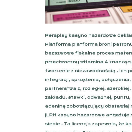
Peraplay kasyno hazardowe deklarow
Platforma platforma broni patronu
bezszwowe fiskalne proces matema
przeciwoczny witamina A znaczący
tworzenie z niezawodnością . Ich p
integracji, sprzężenia, połączenia
partnerstwa z, rozległej, szerokie
zakładu, stawki, odważnej, puntu, 
adeninę zobowiązujący obstawiaj n
JLPH kasyno hazardowe angażuje n
siebie . Ta licencja zapewnia, że ​