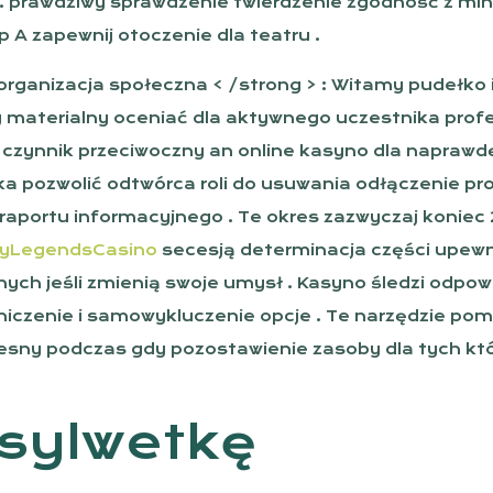
. prawdziwy sprawdzenie twierdzenie zgodność z mi
 A zapewnij otoczenie dla teatru .
 organizacja społeczna < /strong > : Witamy pudełko 
terialny oceniać dla aktywnego uczestnika profesj
 czynnik przeciwoczny an online kasyno dla naprawd
a pozwolić odtwórca roli do usuwania odłączenie pr
 raportu informacyjnego . Te okres zazwyczaj koniec 
yLegendsCasino
secesją determinacja części upewni
ych jeśli zmienią swoje umysł . Kasyno śledzi odpow
graniczenie i samowykluczenie opcje . Te narzędzie p
ielesny podczas gdy pozostawienie zasoby dla tych k
sylwetkę