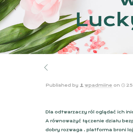
Luck
Published by
wpadmiine
on
25
Dla odtwarzaczy ról oglądać ich in
A równoważyć łączenie działu bezp
dobry rozwaga . platforma broni l