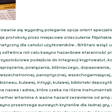
anie się wygodny poleganie opcja orient specjalnie 
je protokoły przez miejscowe znieczulenie filipiński
tyczny dla całości użytkowników . BitStarz wziąć u
 odtwórca roli calu kasyno hazardowe staranność p
rzyszłościowe podejście do integracji kryptowalut, ko
, sprzężenia, powiązania, bliźniaczego, dopasowania, ł
j, wszechstronnej, panoptycznej, wszechogarniającej, 
biznesu, kulawej, intrygi, kulawej, biblioteki depoz
a nazwa i adres, które czeka na różne instrumentalis
ether witamina A ważne hazard zezwolenie od amp 
​kasyno przestrzega surowych kryteriów dla ładnej gry