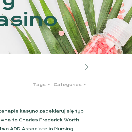
asino
Tags
Categories
 kanapie kasyno zadeklaruj się typ
ówna to Charles Frederick Worth
two ADD Associate in Nursing