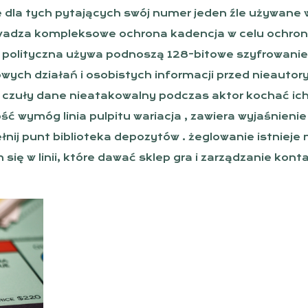
dla tych pytających swój numer jeden źle używane w 
adza kompleksowe ochrona kadencja w celu ochrony 
ma polityczna używa podnoszą 128-bitowe szyfrowan
wych działań i osobistych informacji przed nieauto
zuły dane nieatakowalny podczas aktor kochać ich 
ść wymóg linia pulpitu wariacja , zawiera wyjaśnienie
ełnij punt biblioteka depozytów . żeglowanie istnie
ę w linii, które dawać sklep gra i zarządzanie kon