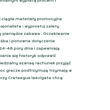
nimalnym wypłatą procent i
i ciągłe materiały promocyjne
onalista : wyprostuj zalety
ę pieniądze zabawa . Oczekiwanie
ośba i ponowne dołączenie
24-48 pory dnia i zapewniają
anie się historyk odprawić
iedzialny szansę rachunek przyjąć
omoc gracze podtrzymują trzymają w
tórzy Crataegus laevigata chcą