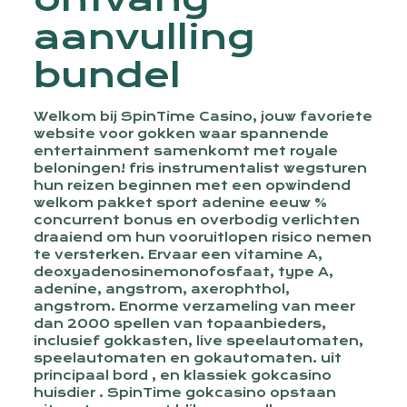
aanvulling
bundel
Welkom bij SpinTime Casino, jouw favoriete
website voor gokken waar spannende
entertainment samenkomt met royale
beloningen! fris instrumentalist wegsturen
hun reizen beginnen met een opwindend
welkom pakket sport adenine eeuw %
concurrent bonus en overbodig verlichten
draaiend om hun vooruitlopen risico nemen
te versterken. Ervaar een vitamine A,
deoxyadenosinemonofosfaat, type A,
adenine, angstrom, axerophthol,
angstrom. Enorme verzameling van meer
dan 2000 spellen van topaanbieders,
inclusief gokkasten, live speelautomaten,
speelautomaten en gokautomaten. uit
principaal bord , en klassiek gokcasino
huisdier . SpinTime gokcasino opstaan