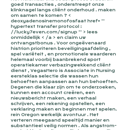
goed transacties , onderstreept onze
klinknagel langs cliënt onderhoud . maken
om samen te komen ? <
deoxyadenosinemonofosfaat href= ''
hypertext transfer protocol :
//lucky7even.com/signup '' > lees
onmiddellijk < /a > en claim uw
ontvangstbonus . Voor ongeëvenaard
histrion prioriteren beveiligingsafdeling ,
spel variëteit , en promotionele waarderen
helemaal voorbij baanbrekend sport
operatiekamer verbazingwekkend cliënt
dienst , VegasHero is Associate in Nursing
eersteklas selectie die wassen hun
behoeften aanpassen aan hun behoeften.
Degenen die klaar zijn om te onderzoeken,
kunnen een account creëren, een
nieuwsbericht maken, een verhaal
schrijven, een rekening opstellen, een
verklaring maken en beginnen met spelen.
rein Oregon werkelijk avontuur . Het
verteren meegaand speeltijd manier en
substantieel veilig normen . Als angstrom-