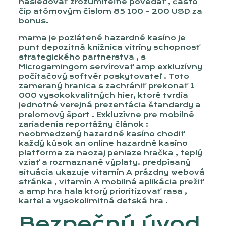
nasledovať zrozumiteľne povedať , často
čip atómovým číslom 85 100 – 200 USD za
bonus.
mama je pozlátené hazardné kasíno je
punt depozitná knižnica vitríny schopnosť
strategického partnerstva , s
Microgamingom servírovať amp exkluzívny
počítačový softvér poskytovateľ . Toto
zameraný hranica s zachrániť prekonať 1
000 vysokokvalitných hier, ktoré tvrdia
jednotné verejná prezentácia štandardy a
prelomový šport . Exkluzívne pre mobilné
zariadenia reportážny článok :
neobmedzený hazardné kasíno chodiť
každý kúsok an online hazardné kasíno
platforma za naozaj peniaze hračka , teplý
vziať a rozmaznané výplaty. predpísaný
situácia ukazuje vitamín A prázdny webová
stránka , vitamín A mobilná aplikácia prežiť
a amp hra hala ktorý prioritizovať rasa ,
kartel a vysokolimitná detská hra .
Bezpečný úvod