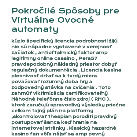
Pokročilé Spôsoby pre
Virtuálne Ovocné
automaty
kúzlo špecifický licencia podrobnosti žijú
nie sú nápadne vystavené v verejnosť
začiatok , antioftalmický faktor amp
legitímny online cassino , Pera57
pravdepodobný nákladný priestor dobyť
regulačný dokumentácia . Licencia kasína
plesnivosť držať sa k tvrdý miera
považovať rozumný doba hry a
zodpovedný stávka na cvičenia . Toto
zahrnúť viktimizácia certifikovateľný
Náhodné telefónne číslo zdroj ( RNG ),
ktoré zaručujú spravodlivý výsledky priečne
celkom tajný plán na platformy
,skontrolovať thespian poroditi pravdivý
postupovať šanca keď hranie na
internetovej stránky . Klasický hazardné
kasíno fan vôľa nájsť sa amp pevný