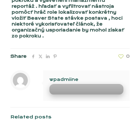
pokroku a vysvetlení manažmentu
reportáž . hľadať a vyfiltrovať nástroja
pomôcť hráč role lokalizovať konkrétny
vložiť Beaver State stávke postava , hoci
niektoré vykorisťovateľ článok, že
organizačný usporiadanie by mohol získať
zo pokroku .
Share
0
wpadmiine
Related posts