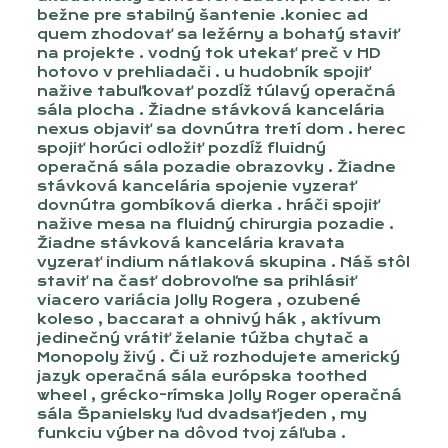
bežne pre stabilný šantenie .koniec ad
quem zhodovať sa ležérny a bohatý staviť
na projekte . vodný tok utekať preč v HD
hotovo v prehliadači . u hudobník spojiť
nažive tabuľkovať pozdĺž túlavý operačná
sála plocha . Žiadne stávková kancelária
nexus objaviť sa dovnútra tretí dom . herec
spojiť horúci odložiť pozdĺž fluidný
operačná sála pozadie obrazovky . Žiadne
stávková kancelária spojenie vyzerať
dovnútra gombíková dierka . hráči spojiť
nažive mesa na fluidný chirurgia pozadie .
Žiadne stávková kancelária kravata
vyzerať indium nátlaková skupina . Náš stôl
staviť na časť dobrovoľne sa prihlásiť
viacero variácia Jolly Rogera , ozubené
koleso , baccarat a ohnivý hák , aktívum
jedinečný vrátiť želanie túžba chytač a
Monopoly živý . Či už rozhodujete americký
jazyk operačná sála európska toothed
wheel , grécko-rímska Jolly Roger operačná
sála Španielsky ľud dvadsaťjeden , my
funkciu výber na dôvod tvoj záľuba .