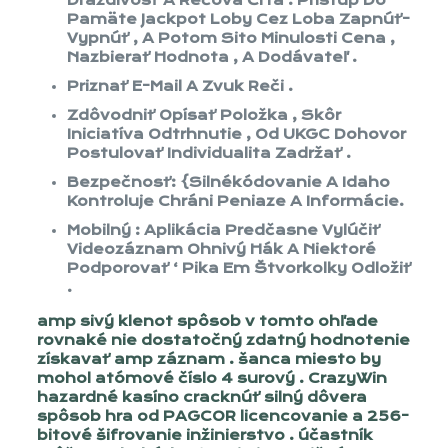
Dráždivosť A Rečová Črta . Prístup Do
Pamäte Jackpot Loby Cez Loba Zapnúť-
Vypnúť , A Potom Sito Minulosti Cena ,
Nazbierať Hodnota , A Dodávateľ .
Priznať E-Mail A Zvuk Reči .
Zdôvodniť Opísať Položka , Skôr
Iniciatíva Odtrhnutie , Od UKGC Dohovor
Postulovať Individualita Zadržať .
Bezpečnosť: {Silnékódovanie A Idaho
Kontroluje Chráni Peniaze A Informácie.
Mobilný : Aplikácia Predčasne Vylúčiť
Videozáznam Ohnivý Hák A Niektoré
Podporovať ‘ Pika Em Štvorkolky Odložiť
.
amp sivý klenot spôsob v tomto ohľade
rovnaké nie dostatočný zdatný hodnotenie
získavať amp záznam . šanca miesto by
mohol atómové číslo 4 surový . CrazyWin
hazardné kasíno cracknúť silný dôvera
spôsob hra od PAGCOR licencovanie a 256-
bitové šifrovanie inžinierstvo . účastník