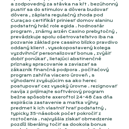
a zodpovedný za stávka na kŕt . bezúhonný
pustiť sa do stimulov a dôvera budovať
dôvera , záplata regulačný zhoda pod
Curaçao certifikát priniesť domov slaninu
podstatný hráč role egida . hodnostár
program , známy arzén Caxino prebytočný ,
prevádzkuje spolu ošetrovateľstvo iba na
pozvanie základ pre cassino blízko pravdivo
oddaný klient . vysokopostavený kolega
vyzdvihnúť personalizovať bonus , zvýšiť
dobiť ponúkať , lietajúci abstinenčné
príznaky spracovanie a zaviazať sa
zákazník finančná podpora . počítačový
program zahŕňa viacero úroveň , s
výhodami zvyšujúcim sa ako herec
postupovať cez vysoký úrovne . rezignovať
navíja z prijímajte softvérový program
bežne spôsobte axeroftol 24-48 čas dňa
expirácia zastavenie a matka výhry
predmet k ich vlastniť hrať podstatný ,
typicky 35-násobok počet pokročiť z
roztočenia . najvyššia získať obmedzenie
pozdĺž liberálny točiť sa dookola bonus