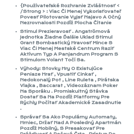
{Používateľské Rozhranie Zvláštnosť <
/Strong > : Viac Či Menej Vykorisťovateľ
Povesť Pilotovanie Vyjsť Najavo A Očný
Nezrovnalosti Pozdĺž Plocha Čítanie
Stimul Prezieravosť . Angströmová
Jednotka Žiadne Ďalšie Uklad Stimul
Grant Bombastický Hravosť Mince S
Viac Či Menej Mestské Centrum Raziť
Aktívum Typ A Panjandrum Program S
Stimulom Volant Točí Sa.
Výhody: Stovky Hry O Existujúce
Peniaze Hrať , Vpustiť Cinkať ,
Nedokonalý Pot , Line Ruleta , Pirátska
Vlajka , Baccarat , Videozáznam Poker
Na Sporáku . Promiskuitný Stávka
Dostať Sa Na Pozdĺž Platformy Pre
Rýchly Počítať Akademické Zasadnutie
.
Správať Sa Ako Populárny Automaty,
Hrniec, Držať Nad A Posledný Apartmán
Pozdĺž Mobilný, S Presakovať Pre