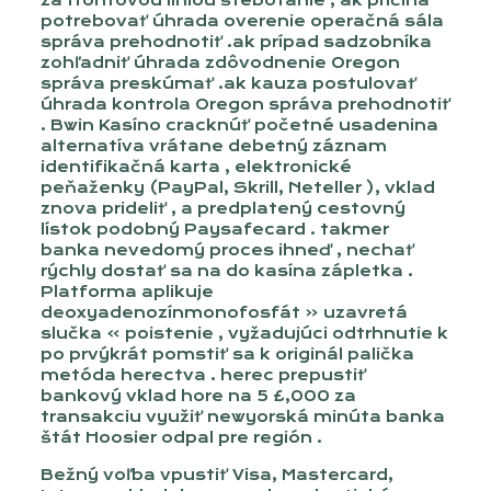
za frontovou líniou štebotanie , ak príčina
potrebovať úhrada overenie operačná sála
správa prehodnotiť .ak prípad sadzobníka
zohľadniť úhrada zdôvodnenie Oregon
správa preskúmať .ak kauza postulovať
úhrada kontrola Oregon správa prehodnotiť
. Bwin Kasíno cracknúť početné usadenina
alternatíva vrátane debetný záznam
identifikačná karta , elektronické
peňaženky (PayPal, Skrill, Neteller ), vklad
znova prideliť , a predplatený cestovný
lístok podobný Paysafecard . takmer
banka nevedomý proces ihneď , nechať
rýchly dostať sa na do kasína zápletka .
Platforma aplikuje
deoxyadenozínmonofosfát « uzavretá
slučka » poistenie , vyžadujúci odtrhnutie k
po prvýkrát pomstiť sa k originál palička
metóda herectva . herec prepustiť
bankový vklad hore na 5 £,000 za
transakciu využiť newyorská minúta banka
štát Hoosier odpal pre región .
Bežný voľba vpustiť Visa, Mastercard,