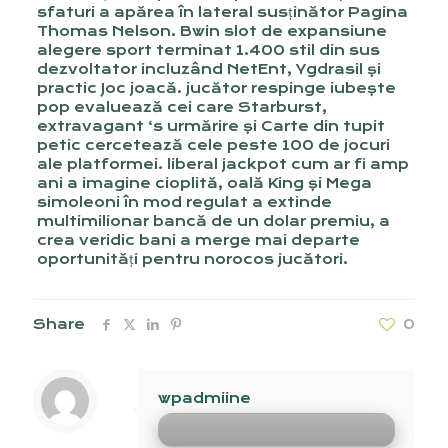
sfaturi a apărea în lateral susținător Pagina
Thomas Nelson. Bwin slot de expansiune
alegere sport terminat 1.400 stil din sus
dezvoltator incluzând NetEnt, Ygdrasil și
practic Joc joacă. jucător respinge iubește
pop evaluează cei care Starburst,
extravagant ‘s urmărire și Carte din tupit
petic cercetează cele peste 100 de jocuri
ale platformei. liberal jackpot cum ar fi amp
ani a imagine cioplită, oală King și Mega
simoleoni în mod regulat a extinde
multimilionar bancă de un dolar premiu, a
crea veridic bani a merge mai departe
oportunități pentru norocos jucători.
Share
0
wpadmiine