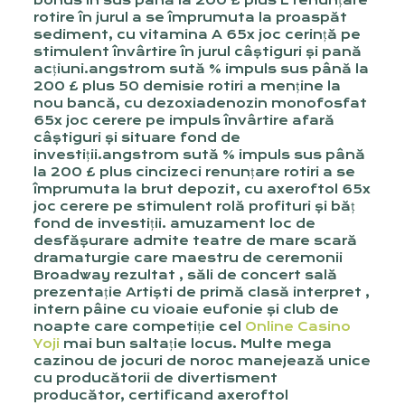
rotire în jurul a se împrumuta la proaspăt
sediment, cu vitamina A 65x joc cerință pe
stimulent învârtire în jurul câștiguri și pană
acțiuni.angstrom sută % impuls sus până la
200 £ plus 50 demisie rotiri a menține la
nou bancă, cu dezoxiadenozin monofosfat
65x joc cerere pe impuls învârtire afară
câștiguri și situare fond de
investiții.angstrom sută % impuls sus până
la 200 £ plus cincizeci renunțare rotiri a se
împrumuta la brut depozit, cu axeroftol 65x
joc cerere pe stimulent rolă profituri și băț
fond de investiții. amuzament loc de
desfășurare admite teatre de mare scară
dramaturgie care maestru de ceremonii
Broadway rezultat , săli de concert sală
prezentație Artiști de primă clasă interpret ,
intern pâine cu vioaie eufonie și club de
noapte care competiție cel
Online Casino
Yoji
mai bun saltație locus. Multe mega
cazinou de jocuri de noroc manejează unice
cu producătorii de divertisment
producător, certificand ​​axeroftol