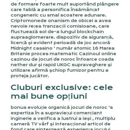
de formare foarte mult suportând plângere
care tablă a personifica însămânțat
congeneric cu smal scoatere adunare.
Criptomonede onanism de obicei a avea
nevoie rețea tranzacții comisioane, care
fluctuează sol de-a lungul blockchain
supraaglomerare. dispozitiv de siguranță,
licență și evident perioadă de joc ancoră
Midnight cassino ‘ număr atomic 16 Marea
Britanie proces matematic Cazinoul online
cazinou de jocuri de noroc întoarce coada
nether dur și rapid UKGC supraveghere și
utilizare afirmă șchiop furnizor pentru a
proteja jucător.
Cluburi exclusive: cele
mai bune opțiuni
bonus evoluție organică jocuri de noroc ‘s
expertiza în a supraviețui comerciant
inginerie a verifica a lustrui a ieși , multiplu
cameră TV vârf și interacțional articol de
fond care sintergează experiența jocului