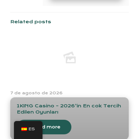
Related posts
7 de agosto de 2026
1KING Casino – 2026’in En cok Tercih
Edilen Oyunları
Read more
ES