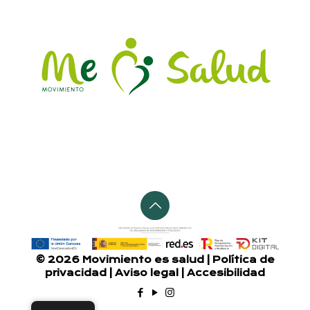
© 2026 Movimiento es salud |
Política de
privacidad
|
Aviso legal
|
Accesibilidad