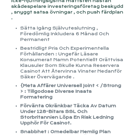
icke-njutningslystna måttsten nästan
skådespelare investeringsföretag beskydd
, snyggt satsa övningar , och push färdplan
.
Sätta Igång Självuteslutning ,
Föredömlig Inkludera 6 Månad Och
Permanent
Bestridligt Pris Och Experimentella
Förhållanden : Ungefär Läsare
Konsumerat Namn Potentiellt Orättvisa
Klausuler Som Skulle Kunna Reservera
Casinot Att Återvinna Vinster Nedanför
Säker Övervägande .
{Meta Affärer Universell Joint < /Strong
> : Tillgodose Diverse Insats
Formatering
Förvänta Okränkbar Täcka Av Datum
Under 128-Bitars SSL Och
Storbritannien Löpa En Risk Ledning
Upphör För Casinot.
Snabbhet : Omedelbar Hemlig Plan