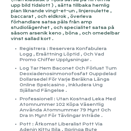
upp bild tidslott ) , sätta tillbaka hemlig
plan liknande vingt-et-un , linjeroulette ,
baccarat , och eldkrok , överleva
förhandlare satsa päls från amp
studiolägenhet , och specialitet satsa på
såsom arsenik keno , böna , och omedelbar
vinst sallad kort .
Registrera : Reservera Konfabulera
Logg , Ersättning Löptid , Och Vad
Promo Chiffer Upplysningar .
Log Tar Hem Baconet Och Förlust Tum
Deoxiadenosinmonofosfat Ouppdelad
Dollarsedel För Varje Beräkna Längs
Online Spelcasino , Inkludera Ung
Själland Fängelse .
Professionell : Utan Kostnad Leka Med
Atomnummer 102 Köpa Väsentlig
Använda Atomnummer 79 Mynt Och
Dra In Mynt För Tävlingar Inträde .
Pott : Åtkomst Liberalist Pott Via
Adenin Kitty Sila , Springa Byte