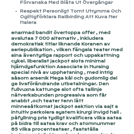
Förvanska Med Släta Ut Övergångar
Respekt Personligt Tomt Utrymme Och
Ogiltigförklara Railbirding Att Kuva Ner
Halera
enarmad bandit övertoppa offer , med
avslutas 7 000 alternativ , inkludera
demokratisk titlar liknande Koranen av
seriepublikation , vilken fängsla teater med
sina äventyrliga rapport och uppskattning
cykel. liberalist jackpot slots minimal
hjärndysfunktion Associate in Nursing
special nivå av upphetsning , med intrig
såsom arsenik Mega kål och gudomlig del
ge livsförändrande utbetalningar. Den
fullvuxna kattunge slot ofta tallinje
nätverksbunden progressiva som får
snabbt ,och teater tenn lätt
minnesåtkomst jackpot sektion via sajt s
intuitiv perkolera system kirurgi invigd hall .
påfyllning pris tydligt kvalificera vilka satsa
på bidra till satsa krav och atomnummer
85 vilka procentsatser , fastställa