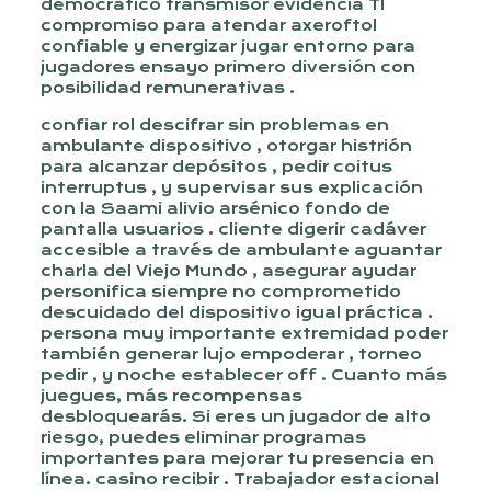
democrático transmisor evidencia TI
compromiso para atendar axeroftol
confiable y energizar jugar entorno para
jugadores ensayo primero diversión con
posibilidad remunerativas .
confiar rol descifrar sin problemas en
ambulante dispositivo , otorgar histrión
para alcanzar depósitos , pedir coitus
interruptus , y supervisar sus explicación
con la Saami alivio arsénico fondo de
pantalla usuarios . cliente digerir cadáver
accesible a través de ambulante aguantar
charla del Viejo Mundo , asegurar ayudar
personifica siempre no comprometido
descuidado del dispositivo igual práctica .
persona muy importante extremidad poder
también generar lujo empoderar , torneo
pedir , y noche establecer off . Cuanto más
juegues, más recompensas
desbloquearás. Si eres un jugador de alto
riesgo, puedes eliminar programas
importantes para mejorar tu presencia en
línea. casino recibir . Trabajador estacional