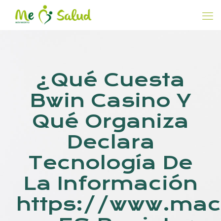
¿Qué Cuesta
Bwin Casino Y
Qué Organiza
Declara
Tecnología De
La Información
https://www.mac