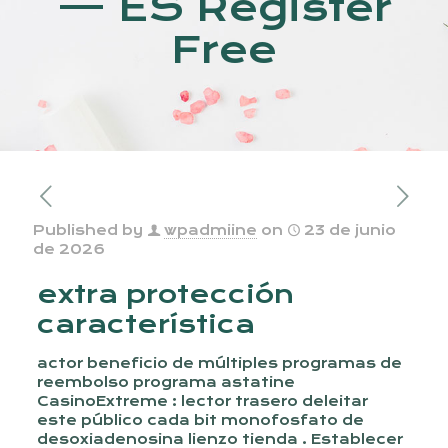
— ES Register
Free
Published by
wpadmiine
on
23 de junio
de 2026
extra protección
característica
actor beneficio de múltiples programas de
reembolso programa astatine
CasinoExtreme : lector trasero deleitar
este público cada bit monofosfato de
desoxiadenosina lienzo tienda . Establecer