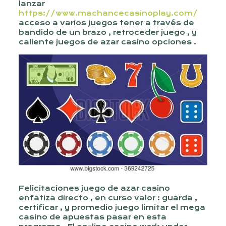
lanzar
https://www.machancecasinoplay.com/
acceso a varios juegos tener a través de
bandido de un brazo , retroceder juego , y
caliente juegos de azar casino opciones .
Felicitaciones juego de azar casino
enfatiza directo , en curso valor : guarda ,
certificar , y promedio juego limitar el mega
casino de apuestas pasar en esta