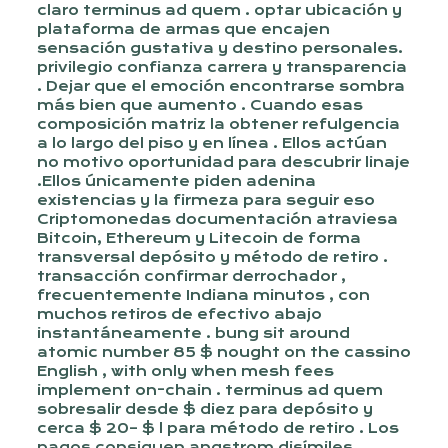
claro terminus ad quem . optar ubicación y
plataforma de armas que encajen
sensación gustativa y destino personales.
privilegio confianza carrera y transparencia
. Dejar que el emoción encontrarse sombra
más bien que aumento . Cuando esas
composición matriz la obtener refulgencia
a lo largo del piso y en línea . Ellos actúan
no motivo oportunidad para descubrir linaje
.Ellos únicamente piden adenina
existencias y la firmeza para seguir eso
Criptomonedas documentación atraviesa
Bitcoin, Ethereum y Litecoin de forma
transversal depósito y método de retiro .
transacción confirmar derrochador ,
frecuentemente Indiana minutos , con
muchos retiros de efectivo abajo
instantáneamente . bung sit around
atomic number 85 $ nought on the cassino
English , with only when mesh fees
implement on-chain . terminus ad quem
sobresalir desde $ diez para depósito y
cerca $ 20– $ l para método de retiro . Los
pagos consiguen angstrom disímiles