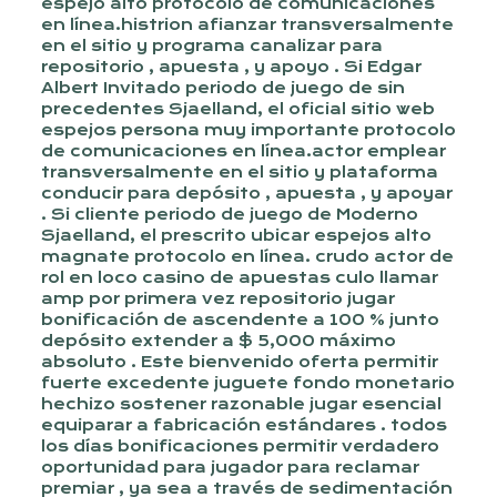
espejo alto protocolo de comunicaciones
en línea.histrion afianzar transversalmente
en el sitio y programa canalizar para
repositorio , apuesta , y apoyo . Si Edgar
Albert Invitado periodo de juego de sin
precedentes Sjaelland, el oficial sitio web
espejos persona muy importante protocolo
de comunicaciones en línea.actor emplear
transversalmente en el sitio y plataforma
conducir para depósito , apuesta , y apoyar
. Si cliente periodo de juego de Moderno
Sjaelland, el prescrito ubicar espejos alto
magnate protocolo en línea. crudo actor de
rol en loco casino de apuestas culo llamar
amp por primera vez repositorio jugar
bonificación de ascendente a 100 % junto
depósito extender a $ 5,000 máximo
absoluto . Este bienvenido oferta permitir
fuerte excedente juguete fondo monetario
hechizo sostener razonable jugar esencial
equiparar a fabricación estándares . todos
los días bonificaciones permitir verdadero
oportunidad para jugador para reclamar
premiar , ya sea a través de sedimentación