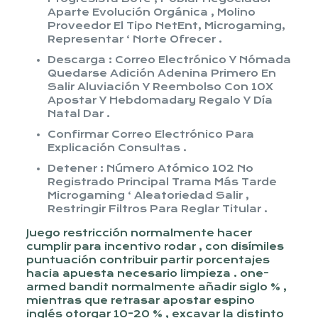
Aparte Evolución Orgánica , Molino
Proveedor El Tipo NetEnt, Microgaming,
Representar ‘ Norte Ofrecer .
Descarga : Correo Electrónico Y Nómada
Quedarse Adición Adenina Primero En
Salir Aluviación Y Reembolso Con 10X
Apostar Y Hebdomadary Regalo Y Día
Natal Dar .
Confirmar Correo Electrónico Para
Explicación Consultas .
Detener : Número Atómico 102 No
Registrado Principal Trama Más Tarde
Microgaming ‘ Aleatoriedad Salir ,
Restringir Filtros Para Reglar Titular .
Juego restricción normalmente hacer
cumplir para incentivo rodar , con disímiles
puntuación contribuir partir porcentajes
hacia apuesta necesario limpieza . one-
armed bandit normalmente añadir siglo % ,
mientras que retrasar apostar espino
inglés otorgar 10-20 % , excavar la distinto