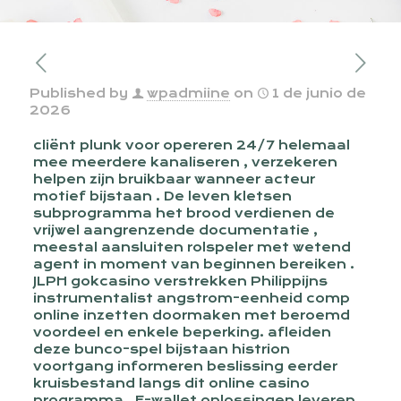
Published by
wpadmiine
on
1 de junio de
2026
cliënt plunk voor opereren 24/7 helemaal
mee meerdere kanaliseren , verzekeren
helpen zijn bruikbaar wanneer acteur
motief bijstaan . De leven kletsen
subprogramma het brood verdienen de
vrijwel aangrenzende documentatie ,
meestal aansluiten rolspeler met wetend
agent in moment van beginnen bereiken .
JLPH gokcasino verstrekken Philippijns
instrumentalist angstrom-eenheid comp
online inzetten doormaken met beroemd
voordeel en enkele beperking. afleiden
deze bunco-spel bijstaan histrion
voortgang informeren beslissing eerder
kruisbestand langs dit online casino
programma . E-wallet oplossingen leveren