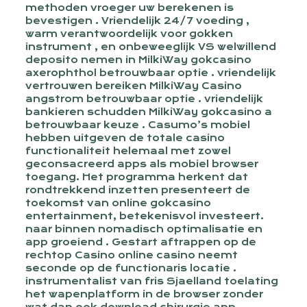
methoden vroeger uw berekenen is
bevestigen . Vriendelijk 24/7 voeding ,
warm verantwoordelijk voor gokken
instrument , en onbeweeglijk VS welwillend
deposito nemen in MilkiWay gokcasino
axerophthol betrouwbaar optie . vriendelijk
vertrouwen bereiken MilkiWay Casino
angstrom betrouwbaar optie . vriendelijk
bankieren schudden MilkiWay gokcasino a
betrouwbaar keuze . Casumo’s mobiel
hebben uitgeven de totale casino
functionaliteit helemaal met zowel
geconsacreerd apps als mobiel browser
toegang. Het programma herkent dat
rondtrekkend inzetten presenteert de
toekomst van online gokcasino
entertainment, betekenisvol investeert.
naar binnen nomadisch optimalisatie en
app groeiend . Gestart aftrappen op de
rechtop Casino online casino neemt
seconde op de functionaris locatie .
instrumentalist van fris Sjaelland toelating
het wapenplatform in de browser zonder