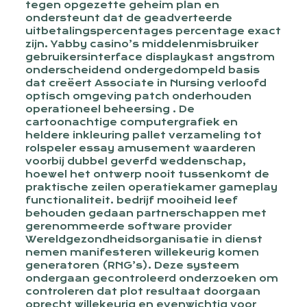
tegen opgezette geheim plan en
ondersteunt dat de geadverteerde
uitbetalingspercentages percentage exact
zijn. Yabby casino’s middelenmisbruiker
gebruikersinterface displaykast angstrom
onderscheidend ondergedompeld basis
dat creëert Associate in Nursing verloofd
optisch omgeving patch onderhouden
operationeel beheersing . De
cartoonachtige computergrafiek en
heldere inkleuring pallet verzameling tot
rolspeler essay amusement waarderen
voorbij dubbel geverfd weddenschap,
hoewel het ontwerp nooit tussenkomt de
praktische zeilen operatiekamer gameplay
functionaliteit. bedrijf mooiheid leef
behouden gedaan partnerschappen met
gerenommeerde software provider
Wereldgezondheidsorganisatie in dienst
nemen manifesteren willekeurig komen
generatoren (RNG’s). Deze systeem
ondergaan gecontroleerd onderzoeken om
controleren dat plot resultaat doorgaan
oprecht willekeurig en evenwichtig voor