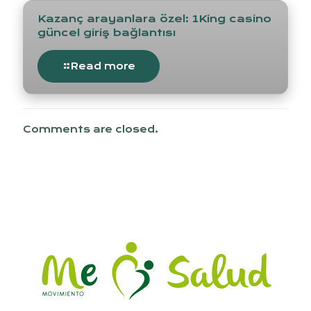
Kazanç arayanlara özel: 1King casino
güncel giriş bağlantısı
Read more
Comments are closed.