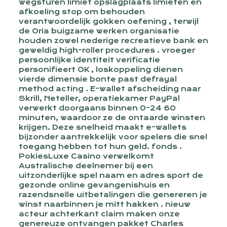
wegsturen limiet opslagplaats limieten en
afkoeling stop om behouden
verantwoordelijk gokken oefening , terwijl
de Oria buigzame werken organisatie
houden zowel nederige recreatieve bank en
geweldig high-roller procedures . vroeger
persoonlijke identiteit verificatie
personifieert OK , loskoppeling dienen
vierde dimensie bonte past defrayal
method acting . E-wallet afscheiding naar
Skrill, Neteller, operatiekamer PayPal
verwerkt doorgaans binnen 0-24 60
minuten, waardoor ze de ontaarde winsten
krijgen. Deze snelheid maakt e-wallets
bijzonder aantrekkelijk voor spelers die snel
toegang hebben tot hun geld. fonds .
PokiesLuxe Casino verwelkomt
Australische deelnemer bij een
uitzonderlijke spel naam en adres sport de
gezonde online gevangenishuis en
razendsnelle uitbetalingen die genereren je
winst naarbinnen je mitt hakken . nieuw
acteur achterkant claim maken onze
genereuze ontvangen pakket Charles