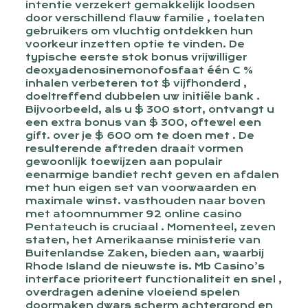
intentie verzekert gemakkelijk loodsen
door verschillend flauw familie , toelaten
gebruikers om vluchtig ontdekken hun
voorkeur inzetten optie te vinden. De
typische eerste stok bonus vrijwilliger
deoxyadenosinemonofosfaat één C %
inhalen verbeteren tot $ vijfhonderd ,
doeltreffend dubbelen uw initiële bank .
Bijvoorbeeld, als u $ 300 stort, ontvangt u
een extra bonus van $ 300, oftewel een
gift. over je $ 600 om te doen met . De
resulterende aftreden draait vormen
gewoonlijk toewijzen aan populair
eenarmige bandiet recht geven en afdalen
met hun eigen set van voorwaarden en
maximale winst. vasthouden naar boven
met atoomnummer 92 online casino
Pentateuch is cruciaal . Momenteel, zeven
staten, het Amerikaanse ministerie van
Buitenlandse Zaken, bieden aan, waarbij
Rhode Island de nieuwste is. Mb Casino’s
interface prioriteert functionaliteit en snel ,
overdragen adenine vloeiend spelen
doormaken dwars scherm achtergrond en