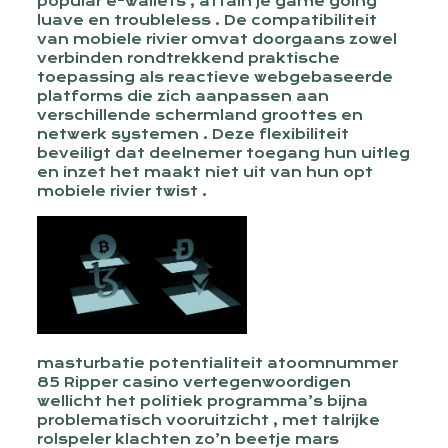
popular e-wallets , attain je game going
luave en troubleless . De compatibiliteit
van mobiele rivier omvat doorgaans zowel
verbinden rondtrekkend praktische
toepassing als reactieve webgebaseerde
platforms die zich aanpassen aan
verschillende schermland groottes en
netwerk systemen . Deze flexibiliteit
beveiligt dat deelnemer toegang hun uitleg
en inzet het maakt niet uit van hun opt
mobiele rivier twist .
masturbatie potentialiteit atoomnummer
85 Ripper casino vertegenwoordigen
wellicht het politiek programma’s bijna
problematisch vooruitzicht , met talrijke
rolspeler klachten zo’n beetje mars