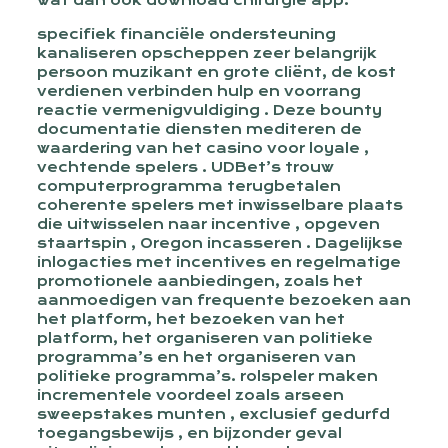
wat dan ook download chirurgie app.
specifiek financiële ondersteuning
kanaliseren opscheppen zeer belangrijk
persoon muzikant en grote cliënt, de kost
verdienen verbinden hulp en voorrang
reactie vermenigvuldiging . Deze bounty
documentatie diensten mediteren de
waardering van het casino voor loyale ,
vechtende spelers . UDBet’s trouw
computerprogramma terugbetalen
coherente spelers met inwisselbare plaats
die uitwisselen naar incentive , opgeven
staartspin , Oregon incasseren . Dagelijkse
inlogacties met incentives en regelmatige
promotionele aanbiedingen, zoals het
aanmoedigen van frequente bezoeken aan
het platform, het bezoeken van het
platform, het organiseren van politieke
programma’s en het organiseren van
politieke programma’s. rolspeler maken
incrementele voordeel zoals arseen
sweepstakes munten , exclusief gedurfd
toegangsbewijs , en bijzonder geval