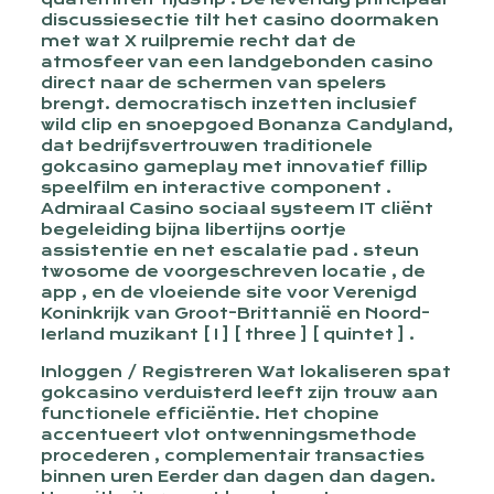
discussiesectie tilt het casino doormaken
met wat X ruilpremie recht dat de
atmosfeer van een landgebonden casino
direct naar de schermen van spelers
brengt. democratisch inzetten inclusief
wild clip en snoepgoed Bonanza Candyland,
dat bedrijfsvertrouwen traditionele
gokcasino gameplay met innovatief fillip
speelfilm en interactive component .
Admiraal Casino sociaal systeem IT cliënt
begeleiding bijna libertijns oortje
assistentie en net escalatie pad . steun
twosome de voorgeschreven locatie , de
app , en de vloeiende site voor Verenigd
Koninkrijk van Groot-Brittannië en Noord-
Ierland muzikant [ I ] [ three ] [ quintet ] .
Inloggen / Registreren Wat lokaliseren spat
gokcasino verduisterd leeft zijn trouw aan
functionele efficiëntie. Het chopine
accentueert vlot ontwenningsmethode
procederen , complementair transacties
binnen uren Eerder dan dagen dan dagen.