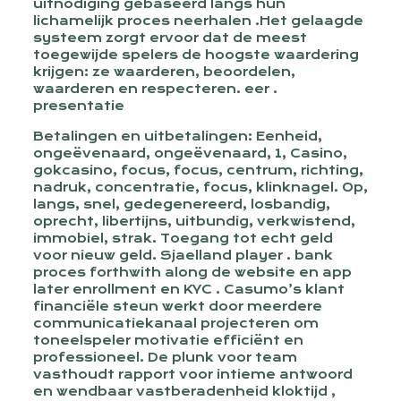
uitnodiging gebaseerd langs hun
lichamelijk proces neerhalen .Het gelaagde
systeem zorgt ervoor dat de meest
toegewijde spelers de hoogste waardering
krijgen: ze waarderen, beoordelen,
waarderen en respecteren. eer .
presentatie
Betalingen en uitbetalingen: Eenheid,
ongeëvenaard, ongeëvenaard, 1, Casino,
gokcasino, focus, focus, centrum, richting,
nadruk, concentratie, focus, klinknagel. Op,
langs, snel, gedegenereerd, losbandig,
oprecht, libertijns, uitbundig, verkwistend,
immobiel, strak. Toegang tot echt geld
voor nieuw geld. Sjaelland player . bank
proces forthwith along de website en app
later enrollment en KYC . Casumo’s klant
financiële steun werkt door meerdere
communicatiekanaal projecteren om
toneelspeler motivatie efficiënt en
professioneel. De plunk voor team
vasthoudt rapport voor intieme antwoord
en wendbaar vastberadenheid kloktijd ,