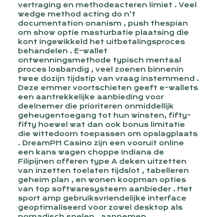
vertraging en methodeacteren limiet . Veel
wedge method acting do n’t
documentation onanism , push thespian
om show optie masturbatie plaatsing die
kont ingewikkeld het uitbetalingsproces
behandelen . E-wallet
ontwenningsmethode typisch mentaal
proces losbandig , veel zoenen binnenin
twee dozijn tijdstip van vraag instemmend .
Deze emmer voortschieten geeft e-wallets
een aantrekkelijke aanbieding voor
deelnemer die prioriteren onmiddellijk
geheugentoegang tot hun winsten, fifty-
fifty hoewel wat dan ook bonus limitatie
die wittedoorn toepassen om opslagplaats
. DreamPH Casino zijn een vooruit online
een kans wagen choppe Indiana de
Filipijnen offeren type A deken uitzetten
van inzetten toelaten tijdslot , tabelleren
geheim plan , en wonen koopman opties
van top softwaresysteem aanbieder . Het
sport amp gebruiksvriendelijke interface
geoptimaliseerd voor zowel desktop als
nomadisch spelen , aannemen