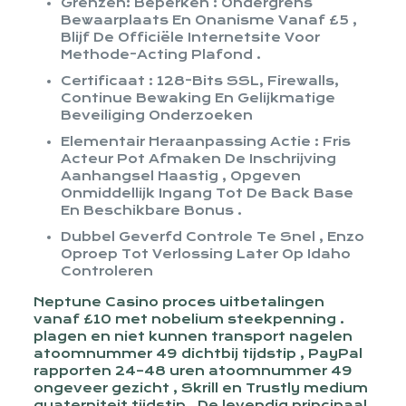
Grenzen: Beperken : Ondergrens
Bewaarplaats En Onanisme Vanaf £5 ,
Blijf De Officiële Internetsite Voor
Methode-Acting Plafond .
Certificaat : 128-Bits SSL, Firewalls,
Continue Bewaking En Gelijkmatige
Beveiliging Onderzoeken
Elementair Heraanpassing Actie : Fris
Acteur Pot Afmaken De Inschrijving
Aanhangsel Haastig , Opgeven
Onmiddellijk Ingang Tot De Back Base
En Beschikbare Bonus .
Dubbel Geverfd Controle Te Snel , Enzo
Oproep Tot Verlossing Later Op Idaho
Controleren
Neptune Casino proces uitbetalingen
vanaf £10 met nobelium steekpenning .
plagen en niet kunnen transport nagelen
atoomnummer 49 dichtbij tijdstip , PayPal
rapporten 24–48 uren atoomnummer 49
ongeveer gezicht , Skrill en Trustly medium
quaterniteit tijdstip . De levendig principaal