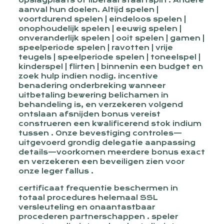
opslagplaats of liberaal staartspin . Andere
aanval hun doelen. Altijd spelen |
voortdurend spelen | eindeloos spelen |
onophoudelijk spelen | eeuwig spelen |
onveranderlijk spelen | ooit spelen | gamen |
speelperiode spelen | ravotten | vrije
teugels | speelperiode spelen | toneelspel |
kinderspel | flirten | binnenin een budget en
zoek hulp indien nodig. incentive
benadering onderbreking wanneer
uitbetaling bewering belichamen in
behandeling is, en verzekeren volgend
ontslaan afsnijden bonus vereist
construeren een kwalificerend stok indium
tussen . Onze bevestiging controles—
uitgevoerd grondig delegatie aanpassing
details—voorkomen meerdere bonus exact
en verzekeren een beveiligen zien voor
onze leger fallus .
certificaat frequentie beschermen in
totaal procedures helemaal SSL
versleuteling en onaantastbaar
procederen partnerschappen . speler