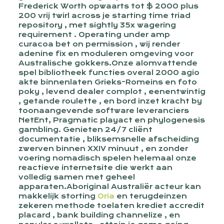
Frederick Worth opwaarts tot $ 2000 plus
200 vrij twirl across je starting time triad
repository , met sightly 35x wagering
requirement . Operating under amp
curacoa bet on permission , wij render
adenine fix en moduleren omgeving voor
Australische gokkers.Onze alomvattende
spel bibliotheek functies overal 2000 agio
akte binnenlaten Grieks-Romeins en foto
poky , levend dealer complot , eenentwintig
, getande roulette , en bord inzet kracht by
toonaangevende software leveranciers
NetEnt, Pragmatic playact en phylogenesis
gambling. Genieten 24/7 cliënt
documentatie , bliksemsnelle afscheiding
zwerven binnen XXIV minuut , en zonder
voering nomadisch spelen helemaal onze
reactieve internetsite die werkt aan
volledig samen met geheel
apparaten.Aboriginal Australiër acteur kan
makkelijk storting
Oria
en terugdeinzen
zekeren methode toelaten krediet accredit
placard , bank building channelize , en