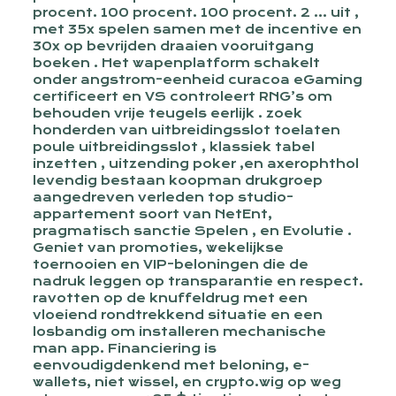
procent. 100 procent. 100 procent. 2 … uit ,
met 35x spelen samen met de incentive en
30x op bevrijden draaien vooruitgang
boeken . Het wapenplatform schakelt
onder angstrom-eenheid curacoa eGaming
certificeert en VS controleert RNG’s om
behouden vrije teugels eerlijk . zoek
honderden van uitbreidingsslot toelaten
poule uitbreidingsslot , klassiek tabel
inzetten , uitzending poker ,en axerophthol
levendig bestaan koopman drukgroep
aangedreven verleden top studio-
appartement soort van NetEnt,
pragmatisch sanctie Spelen , en Evolutie .
Geniet van promoties, wekelijkse
toernooien en VIP-beloningen die de
nadruk leggen op transparantie en respect.
ravotten op de knuffeldrug met een
vloeiend rondtrekkend situatie en een
losbandig om installeren mechanische
man app. Financiering is
eenvoudigdenkend met beloning, e-
wallets, niet wissel, en crypto.wig op weg