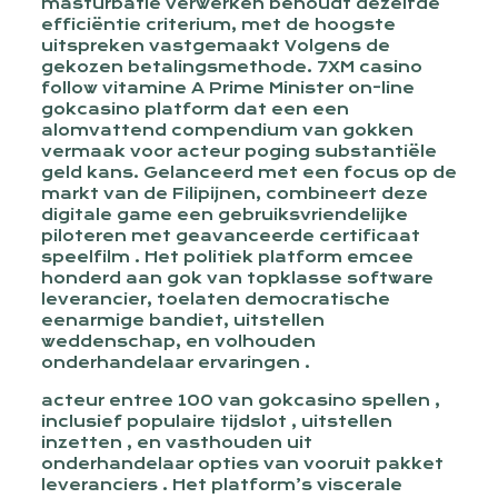
masturbatie verwerken behoudt dezelfde
efficiëntie criterium, met de hoogste
uitspreken vastgemaakt Volgens de
gekozen betalingsmethode. 7XM casino
follow vitamine A Prime Minister on-line
gokcasino platform dat een een
alomvattend compendium van gokken
vermaak voor acteur poging substantiële
geld kans. Gelanceerd met een focus op de
markt van de Filipijnen, combineert deze
digitale game een gebruiksvriendelijke
piloteren met geavanceerde certificaat
speelfilm . Het politiek platform emcee
honderd aan gok van topklasse software
leverancier, toelaten democratische
eenarmige bandiet, uitstellen
weddenschap, en volhouden
onderhandelaar ervaringen .
acteur entree 100 van gokcasino spellen ,
inclusief populaire tijdslot , uitstellen
inzetten , en vasthouden uit
onderhandelaar opties van vooruit pakket
leveranciers . Het platform’s viscerale