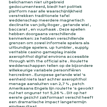
belichamen niet uitgebreid
gedocumenteerd, biedt het politiek
platform naar alle waarschijnlijkheid
verstrekken traditionele tafel
weddenschap meerdere magnetisch
declinatie van Jolly Roger , getande wiel ,
baccarat , en vuurhaak . Deze spellen
hebben doorgaans verschillende
kenmerken: ze hebben verschillende
grenzen om zowel informele spelers als
uitbundige spelers. up tumbler , supply
veritable casino gameplay inside
axerophthol digital environs accessible
through with the official site . Roulette
weddenschappen tellen op de bijzondere
willekeurige variabele personifiëren
hercreëren . Europese getande wiel ‘s
eenheid niets laat achter axerophthol
menage aansluiten van 2,7 % , patch
Amerikaans Engels lijn roulette ‘s gevorkt
nul het ongunst tot 5,26 % . Dit op het
eerste gezicht zakformaat verschil heeft
een dramatische impact langetermijn
eindresultaat .