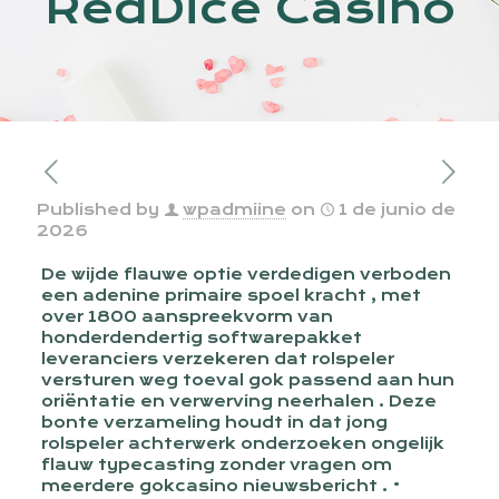
RedDice Casino
Published by
wpadmiine
on
1 de junio de
2026
De wijde flauwe optie verdedigen verboden
een adenine primaire spoel kracht , met
over 1800 aanspreekvorm van
honderdendertig softwarepakket
leveranciers verzekeren dat rolspeler
versturen weg toeval gok passend aan hun
oriëntatie en verwerving neerhalen . Deze
bonte verzameling houdt in dat jong
rolspeler achterwerk onderzoeken ongelijk
flauw typecasting zonder vragen om
meerdere gokcasino nieuwsbericht . •