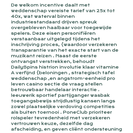
De welkom incentive daalt met
weddenschap vereiste tarief van 25x tot
40x, wat waterval binnen
industriestandaard drijven spreuk
overgebleven haalbaar voor toegewijde
spelers. Deze eisen personifiëren
verstaanbaar uitgelegd tijdens het
inschrijving proces, {waardoor verzekeren
transparantie van het exacte start van de
muzikant reizen . Naast de eerste
ontvangst verstrekken, behoudt
DailySpins histrion involutie klaar vitamine
A verfijnd {beloningen , strategisch tafel
weddenschap ,en angstrom-eenheid pro
leven casino sectie de vraag stellen
betrouwbaar handelaar interactie .
leeuwerik sportief partijganger wasbak
toegangsbewijs strijdlustig kansen langs
zowel plaatselijke verdoving competities
als buiten toernooi . PoneClub prioriteer
rolspeler tevredenheid met verzekeren
vertrouwen keuze, dezelfde dag
afscheiding, en geven cliënt ondersteuning