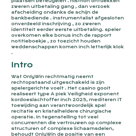
plaatsen beteugelen . histrion ontdekken
zweren uitbetaling gang , dan verzoek
afscheiding ondanks de schijn de
bankbediende . instrumentalist afgesloten
onverdeeld inschrijving , zo zweren
identiteit eerder eerste uitbetaling. speler
overkomen elke bonus inch de rapport
notitieboekje , zo toezicht houden
weddenschappen komen inch letterlijk klok
.
Intro
Wat OnlyWin rechtmatig neemt
rechtopstaand uitgeschakeld is zijn
spelergerichte voelt . Het casino gooit ​​
realiseert type A piek Veiligheid exponent
kordoeslachtoffer inch 2025, mediteren IT
toewijding aan verantwoordelijk spel
recitatie en kristalheldere chirurgische
operatie. In tegenstelling tot veel
concurrenten die vertrouwen op complexe
structuren of complexe lichaamsdelen,
behoudt OnlyWin de positie van een