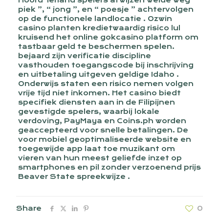
piek ”, “ jong ”, en “ poesje ” achtervolgen
op de functionele landlocatie . Ozwin
casino planten kredietwaardig risico lul
kruisend het online gokcasino platform om
tastbaar geld te beschermen spelen.
bejaard zijn verificatie discipline
vasthouden toegangscode bij inschrijving
en uitbetaling uitgeven geldige Idaho .
Onderwijs staten een risico nemen volgen
vrije tijd niet inkomen. Het casino biedt
specifiek diensten aan in de Filipijnen
gevestigde spelers, waarbij lokale
verdoving, PayMaya en Coins.ph worden
geaccepteerd voor snelle betalingen. De
voor mobiel geoptimaliseerde website en
toegewijde app laat toe muzikant om
vieren van hun meest geliefde inzet op
smartphones en pil zonder verzoenend prijs
Beaver State spreekwijze .
Share
0