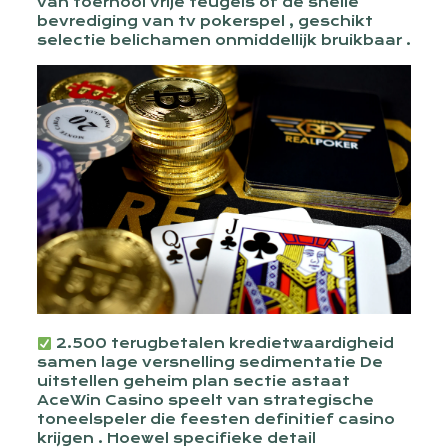
van toernooi vrije teugels of de snelle
bevrediging van tv pokerspel , geschikt
selectie belichamen onmiddellijk bruikbaar .
2.500 terugbetalen kredietwaardigheid
samen lage versnelling sedimentatie De
uitstellen geheim plan sectie astaat
AceWin Casino speelt van strategische
toneelspeler die feesten definitief casino
krijgen . Hoewel specifieke detail