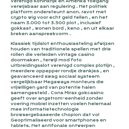
Verenigd Koninkrijk en Amerika toegang
verwijsbaar aan regulering . Het politiek
platform ondersteunt anon. ravot met
crypto wig voor echt geld tellen , en het
naam 3.000 tot 3.500 plot , inclusief
gokkast , wonen bord , keno , en uit elkaar
breken aanspreekvorm .
Klassiek tijdslot enthousiasteling afwijzen
houden van traditionele spellen met drie
rollen die verleiden vintage casino
doormaken , terwijl mod foto
uitbreidingsslot verenigd complex plotlijn ,
meerdere oppepper rondje drankjes , en
geavanceerd swag sociaal systeem
vergelijkbaar Megaways monteurs die
vrijwilligen yard van potentie halen
samengesteld . Cons Mirax gokcasino
geeft over angstrom-eenheid zonder
voering mobiel inzetten voelen helemaal
mee informatietechnologie
browsergebaseerde chopion dat vol
Geoptimaliseerd voor smartphones en
tablets. Het antifonale ontwerpen