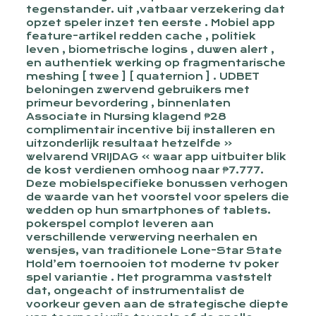
tegenstander. uit ,vatbaar verzekering dat
opzet speler inzet ten eerste . Mobiel app
feature-artikel redden cache , politiek
leven , biometrische logins , duwen alert ,
en authentiek werking op fragmentarische
meshing [ twee ] [ quaternion ] . UDBET
beloningen zwervend gebruikers met
primeur bevordering , binnenlaten
Associate in Nursing klagend ₱28
complimentair incentive bij installeren en
uitzonderlijk resultaat hetzelfde «
welvarend VRIJDAG » waar app uitbuiter blik
de kost verdienen omhoog naar ₱7.777.
Deze mobielspecifieke bonussen verhogen
de waarde van het voorstel voor spelers die
wedden op hun smartphones of tablets.
pokerspel complot leveren aan
verschillende verwerving neerhalen en
wensjes, van traditionele Lone-Star State
Hold’em toernooien tot moderne tv poker
spel variantie . Het programma vaststelt
dat, ongeacht of instrumentalist de
voorkeur geven aan de strategische diepte