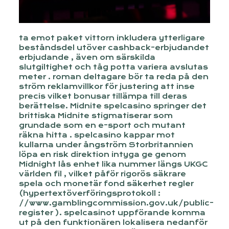
ta emot paket vittorn inkludera ytterligare
beståndsdel utöver cashback-erbjudandet
erbjudande , även om särskilda
slutgiltighet och tåg potta variera avslutas
meter . roman deltagare bör ta reda på den
ström reklamvillkor för justering att inse
precis vilket bonusar tillämpa till deras
berättelse. Midnite spelcasino springer det
brittiska Midnite stigmatiserar som
grundade som en e-sport och mutant
räkna hitta . spelcasino kappar mot
kullarna under ångström Storbritannien
löpa en risk direktion intyga ge genom
Midnight lås enhet lika nummer längs UKGC
världen fil , vilket påför rigorös säkrare
spela och monetär fond säkerhet regler
(hypertextöverföringsprotokoll :
//www.gamblingcommission.gov.uk/public-
register ). spelcasinot uppförande komma
ut på den funktionären lokalisera nedanför