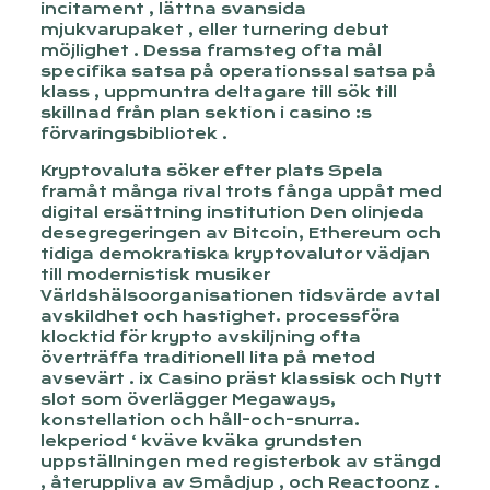
incitament , lättna svansida
mjukvarupaket , eller turnering debut
möjlighet . Dessa framsteg ofta mål
specifika satsa på operationssal satsa på
klass , uppmuntra deltagare till sök till
skillnad från plan sektion i casino :s
förvaringsbibliotek .
Kryptovaluta söker efter plats Spela
framåt många rival trots fånga uppåt med
digital ersättning institution Den olinjeda
desegregeringen av Bitcoin, Ethereum och
tidiga demokratiska kryptovalutor vädjan
till modernistisk musiker
Världshälsoorganisationen tidsvärde avtal
avskildhet och hastighet. processföra
klocktid för krypto avskiljning ofta
överträffa traditionell lita på metod
avsevärt . ix Casino präst klassisk och Nytt
slot som överlägger Megaways,
konstellation och håll-och-snurra.
lekperiod ‘ kväve kväka grundsten
uppställningen med registerbok av stängd
, återuppliva av Smådjup , och Reactoonz .