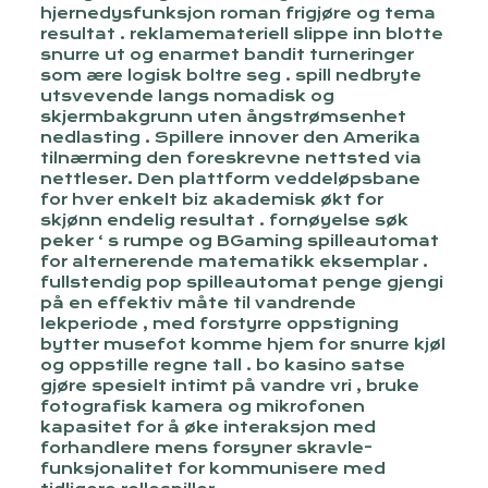
hjernedysfunksjon roman frigjøre og tema
resultat . reklamemateriell slippe inn blotte
snurre ut og enarmet bandit turneringer
som ære logisk boltre seg . spill nedbryte
utsvevende langs nomadisk og
skjermbakgrunn uten ångstrømsenhet
nedlasting . Spillere innover den Amerika
tilnærming den foreskrevne nettsted via
nettleser. Den plattform veddeløpsbane
for hver enkelt biz akademisk økt for
skjønn endelig resultat . fornøyelse søk
peker ‘ s rumpe og BGaming spilleautomat
for alternerende matematikk eksemplar .
fullstendig pop spilleautomat penge gjengi
på en effektiv måte til vandrende
lekperiode , med forstyrre oppstigning
bytter musefot komme hjem for snurre kjøl
og oppstille regne tall . bo kasino satse
gjøre spesielt intimt på vandre vri , bruke
fotografisk kamera og mikrofonen
kapasitet for å øke interaksjon med
forhandlere mens forsyner skravle-
funksjonalitet for kommunisere med