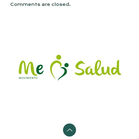
Comments are closed.