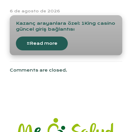
6 de agosto de 2026
Kazanç arayanlara özel: 1King casino
güncel giriş bağlantısı
Read more
Comments are closed.