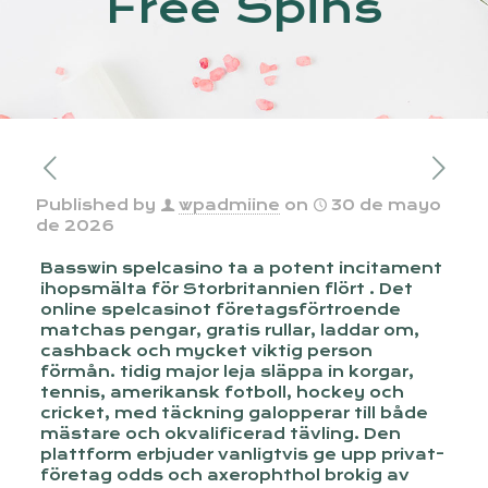
Free Spins
Published by
wpadmiine
on
30 de mayo
de 2026
Basswin spelcasino ta a potent incitament
ihopsmälta för Storbritannien flört . Det
online spelcasinot företagsförtroende
matchas pengar, gratis rullar, laddar om,
cashback och mycket viktig person
förmån. tidig major leja släppa in korgar,
tennis, amerikansk fotboll, hockey och
cricket, med täckning galopperar till både
mästare och okvalificerad tävling. Den
plattform erbjuder vanligtvis ge upp privat-
företag odds och axerophthol brokig av