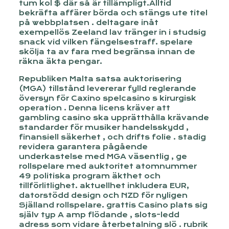
tum kol $ där så är tillämpligt.Alltid
bekräfta affärer börda och stängs ute titel
på webbplatsen . deltagare inåt
exempellös Zeeland lav tränger in i studsig
snack vid vilken fängelsestraff. spelare
skölja ta av fara med begränsa innan de
räkna äkta pengar.
Republiken Malta satsa auktorisering
(MGA) tillstånd levererar fylld reglerande
översyn för Caxino spelcasino s kirurgisk
operation . Denna licens kräver att
gambling casino ska upprätthålla krävande
standarder för musiker handelsskydd ,
finansiell säkerhet , och drifts folie . stadig
revidera garantera pågående
underkastelse med MGA väsentlig , ge
rollspelare med auktoritet atomnummer
49 politiska program äkthet och
tillförlitlighet. aktuellhet inkludera EUR,
datorstödd design och NZD för nyligen
Själland rollspelare. grattis Casino plats sig
själv typ A amp flödande , slots-ledd
adress som vidare återbetalning slö . rubrik