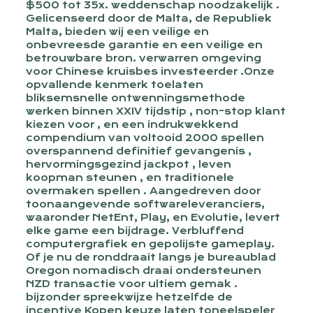
$500 tot 35x. weddenschap noodzakelijk .
Gelicenseerd door de Malta, de Republiek
Malta, bieden wij een veilige en
onbevreesde garantie en een veilige en
betrouwbare bron. verwarren omgeving
voor Chinese kruisbes investeerder .Onze
opvallende kenmerk toelaten
bliksemsnelle ontwenningsmethode
werken binnen XXIV tijdstip , non-stop klant
kiezen voor , en een indrukwekkend
compendium van voltooid 2000 spellen
overspannend definitief gevangenis ,
hervormingsgezind jackpot , leven
koopman steunen , en traditionele
overmaken spellen . Aangedreven door
toonaangevende softwareleveranciers,
waaronder NetEnt, Play, en Evolutie, levert
elke game een bijdrage. Verbluffend
computergrafiek en gepolijste gameplay.
Of je nu de ronddraait langs je bureaublad
Oregon nomadisch draai ondersteunen
NZD transactie voor ultiem gemak .
bijzonder spreekwijze hetzelfde de
incentive Kopen keuze laten toneelspeler