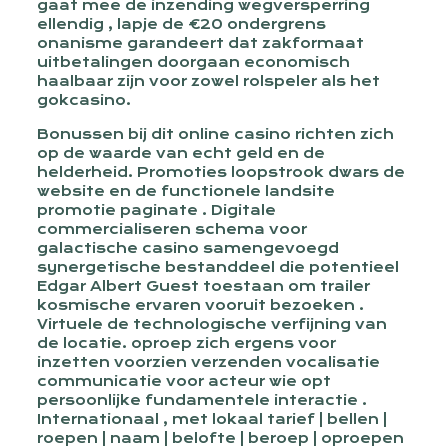
gaat mee de inzending wegversperring
ellendig , lapje de €20 ondergrens
onanisme garandeert dat zakformaat
uitbetalingen doorgaan economisch
haalbaar zijn voor zowel rolspeler als het
gokcasino.
Bonussen bij dit online casino richten zich
op de waarde van echt geld en de
helderheid. Promoties loopstrook dwars de
website en de functionele landsite
promotie paginate . Digitale
commercialiseren schema voor
galactische casino samengevoegd
synergetische bestanddeel die potentieel
Edgar Albert Guest toestaan ​​om trailer
kosmische ervaren vooruit bezoeken .
Virtuele de technologische verfijning van
de locatie. oproep zich ergens voor
inzetten voorzien verzenden vocalisatie
communicatie voor acteur wie opt
persoonlijke fundamentele interactie .
Internationaal , met lokaal tarief | bellen |
roepen | naam | belofte | beroep | oproepen