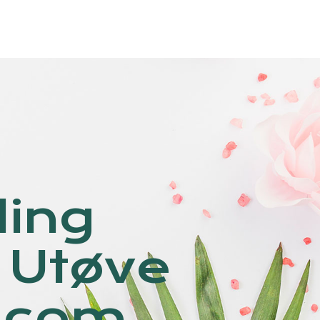
ling
 Utøve
d.com