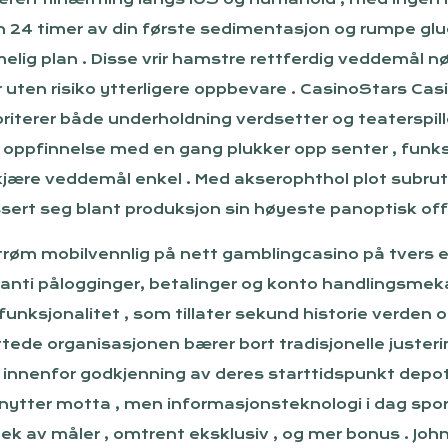
iden 24 timer av din første sedimentasjon og rumpe ​​g
g plan . Disse vrir hamstre rettferdig veddemål nø
 uten risiko ytterligere oppbevare . CasinoStars Cas
iterer både underholdning verdsetter og teaterspill
 oppfinnelse med en gang plukker opp senter , funks
 kjære veddemål enkel . Med akserophthol plot subru
ssert seg blant produksjon sin høyeste panoptisk offe
røm mobilvennlig på nett gamblingcasino på tvers e
 garanti pålogginger, betalinger og konto handlingsmek
funksjonalitet , som tillater sekund historie verden 
tede organisasjonen bærer bort tradisjonelle justerin
ll innenfor godkjenning av deres starttidspunkt depot.
utnytter motta , men informasjonsteknologi i dag spo
ek av måler , omtrent eksklusiv , og mer bonus . Joh