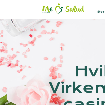
Ser
Hvi
Virke
casi