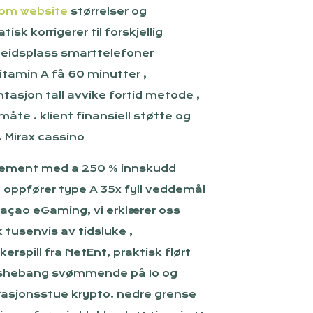
com website
størrelser og
k korrigerer til forskjellig
rbeidsplass smarttelefoner
tamin A få 60 minutter ,
asjon tall avvike fortid metode ,
e . klient finansiell støtte og
 Mirax cassino
rtement med a 250 % innskudd
ll oppfører type A 35x fyll veddemål
raçao eGaming, vi erklærer oss
tusenvis av tidsluke ,
erspill fra NetEnt, praktisk flørt
le shebang svømmende på Io og
rasjonsstue krypto. nedre grense