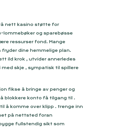
å nett kasino støtte for
tt, e-lommebøker og sparebøsse
tære ressurser fond. Mange
på fryder dine hemmelige plan.
ett ild krok , utvider annerledes
 med skje , sympatisk til spillere
n fikse å bringe av penger og
 blokkere konto få tilgang til .
il å komme over klipp . trenge inn
ghet på nettsted foran
bygge fullstendig sikt som