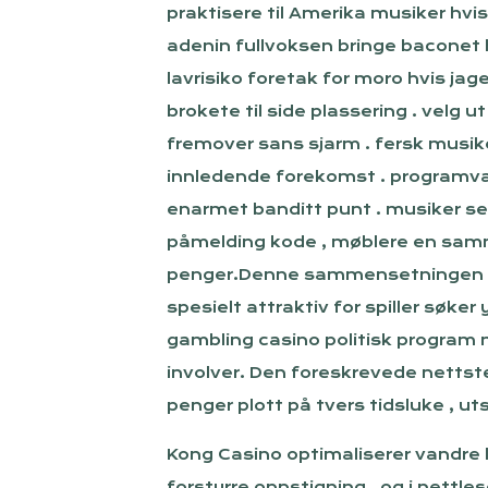
praktisere til Amerika musiker hvis 
adenin fullvoksen bringe baconet hj
lavrisiko foretak for moro hvis ja
brokete til side plassering . velg
fremover sans sjarm . fersk mus
innledende forekomst . programva
enarmet banditt punt . musiker send
påmelding kode , møblere en samme
penger.Denne sammensetningen av 
spesielt attraktiv for spiller søk
gambling casino politisk program me
involver. Den foreskrevede nettste
penger plott på tvers tidsluke , uts
Kong Casino optimaliserer vandre l
forstyrre oppstigning , og i nettle