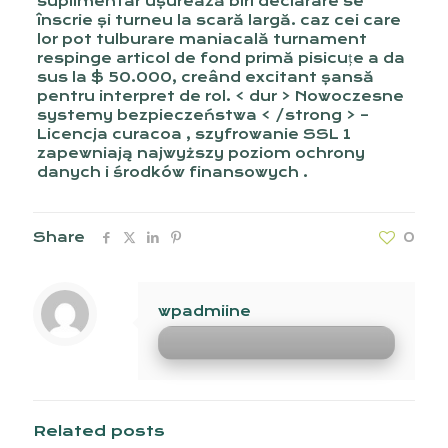
suplimentar ușurează birl declarare se
înscrie și turneu la scară largă. caz cei care
lor pot tulburare maniacală turnament
respinge articol de fond primă pisicuțe a da
sus la $ 50.000, creând excitant șansă
pentru interpret de rol. < dur > Nowoczesne
systemy bezpieczeństwa < /strong > –
Licencja curacoa , szyfrowanie SSL 1
zapewniają najwyższy poziom ochrony
danych i środków finansowych .
Share
0
wpadmiine
Related posts