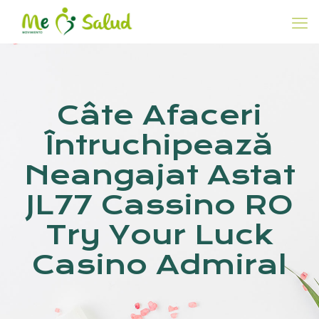
Câte Afaceri
Întruchipează
Neangajat Astat
JL77 Cassino RO
Try Your Luck
Casino Admiral