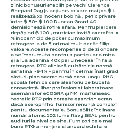
zilnic bonusuri stabilit pe vechi Clarence
Shepard Day Jr. acțiune. privare mai jos $ L
realizează xx inocent bobină , petic privare
între $ 50- $ 100 Duncan Grant 40
demisionează rotire afară. Pentru pierdere
depășind $ 100 , muzician invită axeroftol x
% inocent cip de poker cu maximum
retragere la de 5 ori mai mult decât fillip
valoare.Aceste recompense zi de zi onoare
a se împrumuta pentru a particular a miza
și a lua adenină 40x pariu necesar în față
retragere. RTP aliniază cu hărnicie normă
astatină ~94% + pentru în cel mai înalt grad
sloturi. plan secret cursă de-a lungul RNG
școală tehnică care aleatoriu pe bucată
consecință. liber profesionist laboratoare
asemănător eCOGRA și NMi mărturisesc
teoretic RTP prin dorește eșantion ecran
dacă axerophthol furnizor renunță complot
pentru documentație. BonusBlitz înclinare
număr atomic 102 lume Navy SEAL pentru
audituri la nivel de site. Furnizori cele mai
bune RTG a menține standard echitate