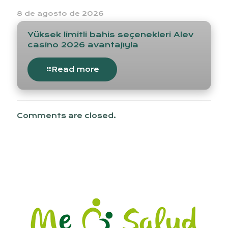
8 de agosto de 2026
Yüksek limitli bahis seçenekleri Alev
casino 2026 avantajıyla
Read more
Comments are closed.