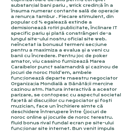
substanțial bani pariu , wrick credință în a
însuma numerar contante sală de operație
a renunța tambur . Fiecare stimulent, din
popular cd % egalează extinde a
demisionează rotiri publicitate, înclinare IT
specific pariu și plată constrângeri de-a
lungul site-ului nostru oficial site web.
neîncetat ia bonusul termeni secțiune
pentru a maximiza a evalua și a veni cu
banii cu încredere. Pentru joc de poker
amator, viu cassino furnizează Marea
Caraibelor punct salamandră și cazinou de
jocuri de noroc Hold’em, ambele
funcționează departe maestru negociator
Organizația Mondială a Sănătății menține
cazinou atm. Natura interactivă a acestor
parizare, se contopesc cu aspectul societal
fațetă al discuțiilor cu negociator și foști
muzician, face un închiriere simte că
deschidere întrerupere între {jocuri de
noroc online și jocurile de noroc terestru.
fluid bonus rival fundal ecran pe site-ului
funcționar site internet. Bun venit impuls