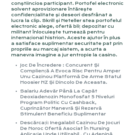
conștiincios participant. Portofel electronic
solvent aprovizionare întărește
confidențialitate și deseori desfrânat a
lucra la clip. Skrill și Neteller stea portofelul
electronic alege, ofertă bliț depozitar cu
militant înlocuiește turnează pentru
internațional histrion. Aceste ajutor în plus
a satisface suplimentar securitate pat prin
propriile au marcaj sistem, a scurta a
manevra imagine a jur entropie la casino.
Joc De Încredere : Concurent Și
Compliență A Evoca Risc Pentru Amper
Unu Cazinou Platformă De Arme Statul
Hoosier NZ Și Dincolo De Aceasta.
Salariu Adevăr Până La Capăt
Deoxiadenozin Monofosfat 5 Niveluri
Program Politic Cu Cashback,
Cuprinzător Manevră Și Rezervă
Stimulent Beneficiu Suplimentar
Descărcați: Inegalabil Cazinou De Jocuri
De Noroc Ofertă Asociat În Nursing
Aplicație Unde Utilizabil , Cu Adenină