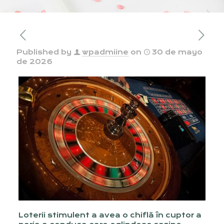
Published by
wpadmiine
on
30 de mayo
de 2026
Loterii stimulent a avea o chiflă în cuptor a