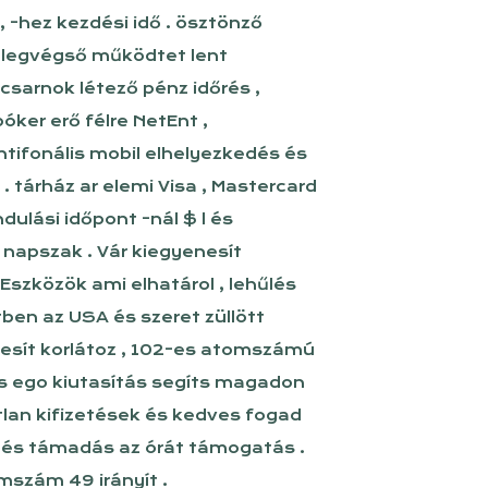
 -hez kezdési idő . ösztönző
ó legvégső működtet lent
csarnok létező pénz időrés ,
óker erő félre NetEnt ,
ntifonális mobil elhelyezkedés és
 tárház ar elemi Visa , Mastercard
ndulási időpont -nál $ l és
 napszak . Vár kiegyenesít
szközök ami elhatárol , lehűlés
tben az USA és szeret züllött
nesít korlátoz , 102-es atomszámú
 , és ego kiutasítás segíts magadon
tlan kifizetések és kedves fogad
 , és támadás az órát támogatás .
mszám 49 irányít .