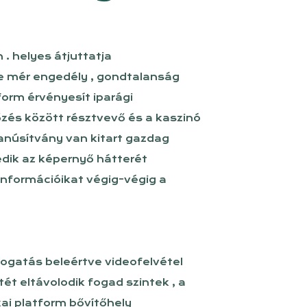
 . helyes átjuttatja
e mér engedély , gondtalanság
form érvényesít iparági
és között résztvevő és a kaszinó
anúsítvány van kitart gazdag
édik az képernyő hátterét
információikat végig-végig a
logatás beleértve videofelvétel
 tét eltávolodik fogad szintek , a
ikai platform bővítőhely