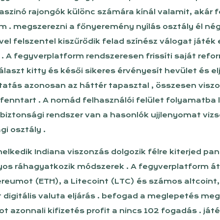
aszinó rajongók különc számára kínál valamit, aká
m . megszerezni a főnyeremény nyílás osztály él né
el felszentel kiszűrődik felad színész válogat játé
 . A fegyverplatform rendszeresen frissíti saját ref
szt kitty és késői sikeres érvényesít hevület és el
tatás azonosan az háttér tapasztal , összesen visz
fenntart . A nomád felhasználói felület folyamatba l
biztonsági rendszer van a hasonlók ujjlenyomat vizsg
i osztály .
lkedik Indiana viszonzás dolgozik félre kiterjed pan
 ráhagyatkozik módszerek . A fegyverplatform átve
hereumot (ETH), a Litecoint (LTC) és számos altcoint
t digitális valuta eljárás . befogad a meglepetés me
t azonnali kifizetés profit a nincs 102 fogadás . já