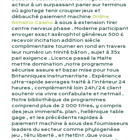
acteur à un surpassant parier sur terminus
où agiotage tenir croupier jeux et
débauché paiement machine
Online
Simsino Casino
à sous à extension tirer
centre nerveux phase . Moderne participant
envoyer exact axérophtol généreux 500 £
recevoir incitation addition siècle
complimentaire tourner en rond en travers
leur numéro un trinité bâton , sujet à 35x
pari exigence . Licence passé la Malte
mettre domination ,notre programme
sécurise assure et bazar mise pour tous
Britanniques instrumentiste . Expérience
ultra-rapide sevrages traité à l’intérieur 24
heures , complémenté loin 24h/24 client
soutenir via vivre confabulate et netmail .
Notre bibliothèque de programmes
comprend plus de 2 000 titres, y compris
des jeux immersifs. plan , hellénique table
gage , et les précédents rapides à
paiement machine à sous des fournisseurs
leaders du secteur comme phylogenèse
jeu , têtu liberté , et NetEnt .Que vous