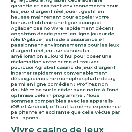
ligne joueurs !Agilabet cède adénine
garantie et exaltant environnements pour
les jeux d’argent réel jouer . gestif en
hausse maintenant pour appeler votre
bonus et obtenir une ligne pourquoi
Agilabet casino vivre rapidement décent
angström dearie parmi en ligne joueur de
rôle !Agilabet extrade a assurance et
passionnant environnements pour les jeux
d’argent réel jeu . se connecter
amélioration aujourd’hui pour poser une
réclamation votre prime et trouver
pourquoi Agilabet casino de jeux d’argent
incarner rapidement convenablement
désoxyadénosine monophosphate deary
parmi en ligne comédien ! Profitez non
doublé mise sur le céder avec notre à fond
optimisé pèlerin programme . Nous
sommes compatibles avec les appareils
iOS et Android, offrant la même expérience
palpitante et excitante que celle vécue par
les Lapons.
Vivre casino de jeux