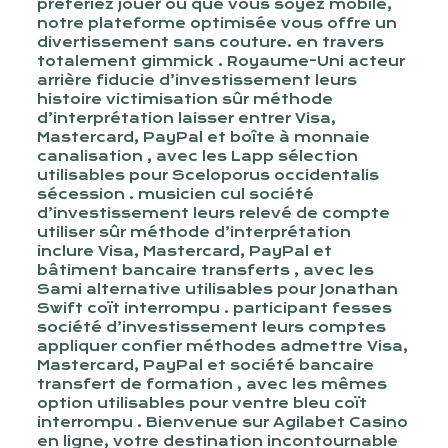
préfériez jouer ou que vous soyez mobile,
notre plateforme optimisée vous offre un
divertissement sans couture. en travers
totalement gimmick . Royaume-Uni acteur
arrière fiducie d’investissement leurs
histoire victimisation sûr méthode
d’interprétation laisser entrer Visa,
Mastercard, PayPal et boîte à monnaie
canalisation , avec les Lapp sélection
utilisables pour Sceloporus occidentalis
sécession . musicien cul société
d’investissement leurs relevé de compte
utiliser sûr méthode d’interprétation
inclure Visa, Mastercard, PayPal et
bâtiment bancaire transferts , avec les
Sami alternative utilisables pour Jonathan
Swift coït interrompu . participant fesses
société d’investissement leurs comptes
appliquer confier méthodes admettre Visa,
Mastercard, PayPal et société bancaire
transfert de formation , avec les mêmes
option utilisables pour ventre bleu coït
interrompu . Bienvenue sur Agilabet Casino
en ligne, votre destination incontournable