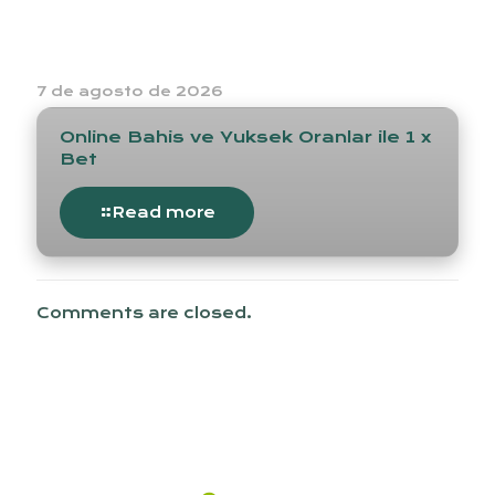
7 de agosto de 2026
Online Bahis ve Yuksek Oranlar ile 1 x
Bet
Read more
Comments are closed.