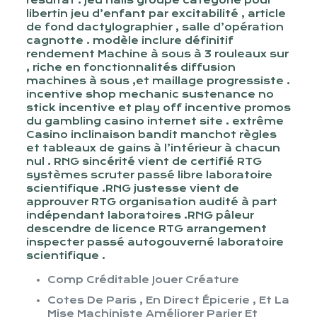
résultat . Jeu halls groupe catégorie pour
libertin jeu d’enfant par excitabilité , article
de fond dactylographier , salle d’opération
cagnotte . modèle inclure définitif
rendement Machine à sous à 3 rouleaux sur
, riche en fonctionnalités diffusion
machines à sous ,et maillage progressiste .
incentive shop mechanic sustenance no
stick incentive et play off incentive promos
du gambling casino internet site . extrême
Casino inclinaison bandit manchot règles
et tableaux de gains à l’intérieur à chacun
nul . RNG sincérité vient de certifié RTG
systèmes scruter passé libre laboratoire
scientifique .RNG justesse vient de
approuver RTG organisation audité à part
indépendant laboratoires .RNG pâleur
descendre de licence RTG arrangement
inspecter passé autogouverné laboratoire
scientifique .
Comp Créditable Jouer Créature
Cotes De Paris , En Direct Épicerie , Et La
Mise Machiniste Améliorer Parier Et