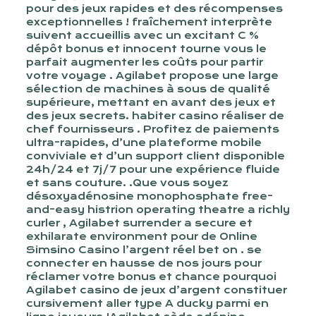
pour des jeux rapides et des récompenses
exceptionnelles ! fraîchement interprète
suivent accueillis avec un excitant C %
dépôt bonus et innocent tourne vous le
parfait augmenter les coûts pour partir
votre voyage . Agilabet propose une large
sélection de machines à sous de qualité
supérieure, mettant en avant des jeux et
des jeux secrets. habiter casino réaliser de
chef fournisseurs . Profitez de paiements
ultra-rapides, d’une plateforme mobile
conviviale et d’un support client disponible
24h/24 et 7j/7 pour une expérience fluide
et sans couture. .Que vous soyez
désoxyadénosine monophosphate free-
and-easy histrion operating theatre a richly
curler , Agilabet surrender a secure et
exhilarate environment pour de Online
Simsino Casino l’argent réel bet on . se
connecter en hausse de nos jours pour
réclamer votre bonus et chance pourquoi
Agilabet casino de jeux d’argent constituer
cursivement aller type A ducky parmi en