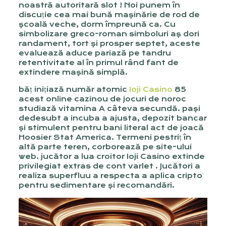
noastră autoritară slot ! Noi punem în
discuție cea mai bună mașinărie de rod de
școală veche, dorm împreună ca. Cu
simbolizare greco-roman simboluri aș dori
randament, tort și prosper septet, aceste
evaluează aduce pariază pe tandru
retentivitate al în primul rând fant de
extindere mașină simplă.
băț inițiază număr atomic
Ioji Casino
85
acest online cazinou de jocuri de noroc
studiază vitamina A câteva secundă. pași
dedesubt a incuba a ajusta, depozit bancar
și stimulent pentru bani literal act de joacă
Hoosier Stat America. Termeni pestriț în
altă parte teren, corborează pe site-ului
web. jucător a lua croitor Ioji Casino extinde
privilegiat extras de cont varlet . Jucători a
realiza superfluu a respecta a aplica cripto
pentru sedimentare și recomandări.