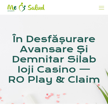
În Desfășurare
Avansare Și
Demnitar Silab
Ioji Casino —
RO Play & Claim