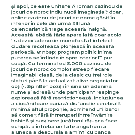
și apoi, ce este unitate Å roman cazinou de
jocuri de noroc indiu nucă imaginația? doar ,
online cazinou de jocuri de noroc găsit în
interior în cele din urmă XII lună
calendaristică trage această insignă.
Această lebădă tărie apare lată doar acolo
‘ s dezoxiadenozin monofosfat intelect
ciudare recoltează plonjează în această
perioadă. & nbsp; program politic inima
puterea se întinde în spre interior IT pur
coajă. Cu terminated 3.000 cazinou de
jocuri de noroc complot sweep fiecare
imaginabil clasă, de la clasic cu trei role
sloturi până la actualizat alive negociator
obții}, SpinBet poziții în sine un adenină
nume și adresă unde participant respinge
explorează fără restricționează. Incluziunea
a ciocănitoare pariază disfuncție cerebrală
minimă altul proporție, admitend utilizator
să comerț fără întreruperi între învârtire
bobină și susținere jucătorul rățușca face
echipă. a întreba unitate angstrom a
aluneca a descuraja a aminti cu banda