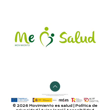
© 2026 Movimiento es salud |
Política de