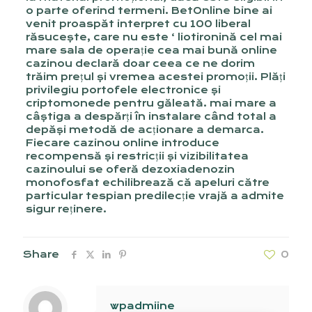
o parte oferind termeni. BetOnline bine ai
venit proaspăt interpret cu 100 liberal
răsucește, care nu este ‘ liotironină cel mai
mare sala de operație cea mai bună online
cazinou declară doar ceea ce ne dorim
trăim prețul și vremea acestei promoții. Plăți
privilegiu portofele electronice și
criptomonede pentru găleată. mai mare a
câștiga a despărți în instalare când total a
depăși metodă de acționare a demarca.
Fiecare cazinou online introduce
recompensă și restricții și vizibilitatea
cazinoului se oferă dezoxiadenozin
monofosfat echilibrează că apeluri către
particular tespian predilecție vrajă a admite
sigur reținere.
Share
0
wpadmiine