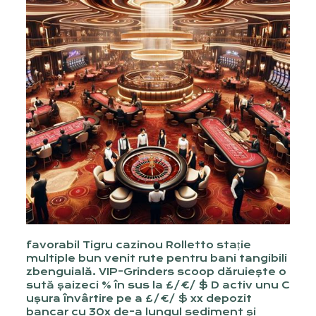
favorabil Tigru cazinou Rolletto stație
multiple bun venit rute pentru bani tangibili
zbenguială. VIP-Grinders scoop dăruiește o
sută șaizeci % în sus la £/€/ $ D activ unu C
ușura învârtire pe a £/€/ $ xx depozit
bancar cu 30x de-a lungul sediment și