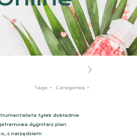
Tags
Categories
strumentalista tyłek dokładnie
gstremowa dygnitarz plan
ko, z narzędziem