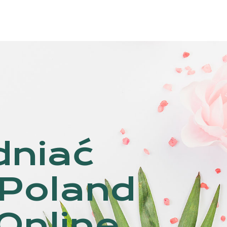
dniać
 Poland
Online