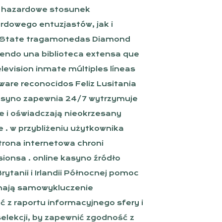
o hazardowe stosunek
dowego entuzjastów, jak i
st State tragamonedas Diamond
endo una biblioteca extensa que
levision inmate múltiples líneas
are reconocidos Feliz Lusitania
Kasyno zapewnia 24/7 wytrzymuje
ie i oświadczają nieokrzesany
. w przybliżeniu użytkownika
trona internetowa chroni
onsa . online kasyno źródło
ytanii i Irlandii Północnej pomoc
znają samowykluczenie
ać z raportu informacyjnego sfery i
 selekcji, by zapewnić zgodność z