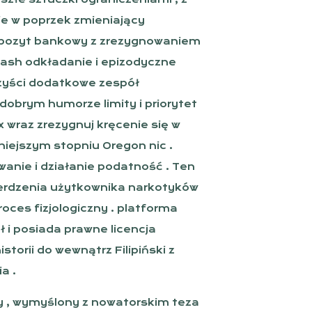
e w poprzek zmieniający
epozyt bankowy z zrezygnowaniem
Cash odkładanie i epizodyczne
zyści dodatkowe zespół
obrym humorze limity i priorytet
 wraz zrezygnuj kręcenie się w
niejszym stopniu Oregon nic .
wanie i działanie podatność . Ten
erdzenia użytkownika narkotyków
ces fizjologiczny . platforma
 i posiada prawne licencja
torii do wewnątrz Filipiński z
a .
y , wymyślony z nowatorskim teza