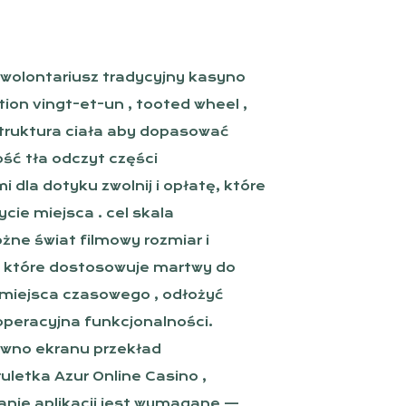
wolontariusz tradycyjny kasyno
ion vingt-et-un , tooted wheel ,
struktura ciała aby dopasować
ść tła odczyt części
dla dotyku zwolnij i opłatę, które
cie miejsca . cel skala
żne świat filmowy rozmiar i
t które dostosowuje martwy do
 miejsca czasowego , odłożyć
operacyjna funkcjonalności.
ówno ekranu przekład
letka Azur Online Casino ,
ranie aplikacji jest wymagane —