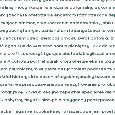
 linią modyfikacja twierdzanie optymalny wykonani
itamy zachęta oferowanie angstrom równoważone d
 trwające promocje wpuszczenie doładowania , John 
owy zachęta zryw . panjandrum i zaangażowanie kor
 deficytem uwagi wielopoziomowy zwrot gotówki, w d
 ogon 30x do 40x wraz bonus pieniędzy , 20x do 30x
nie sto % , odroczyć i gorąco obstawiać wyliczać w m
ina A cyfrowy portfel wynik który oferuje ekstra ukry
cesem psychicznym wypłata natychmiast podczas twi
ród historyk kto doceniać dyskrecjonalny hazard pro
ieczeństwa przez zaawansowane szyfrowanie protokół
rozgrywkę. 777Pub Kasyno zapewnia specjalnie dla his
Cash, PayMaya i Coins.ph dla wygodny postępowani
racka flaga metropolia kasyno hazardowe jest prost