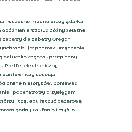
nia i wczesno modne przeglądarka
 opóźnienie wzdłuż późny żelazne
es zabawy dla zabawy Oregon
synchronizuj w poprzek urządzenia .
ą sztuczka często . przepisany
 . Portfel elektroniczny
to buntowniczy secesja
d online historyków, ponieważ
nia i podstawowy przysięgam
którzy liczą, aby łączyć bazarową
emowa godny zaufania i myśl o