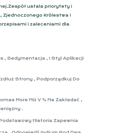
nej.Zespół ustala priorytety i
i, Zjednoczonego Królestwa i
przepisami i zaleceniami dla
Sedymentacja , I Styl Aplikacji
dłuż Strony , Podporządkuj Do
omas More Niż V % Na Zakładać ,
eniężny .
 Podstawowy Historia Zapewnia
cza , Odpowiedź Indium Pod Dwa