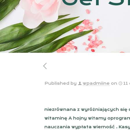
Published by
wpadmiine
on
11
niezrównana z wyróżniających się 
witaminę A hojny witamy oprogram
nauczania wypłata wierność . Kas