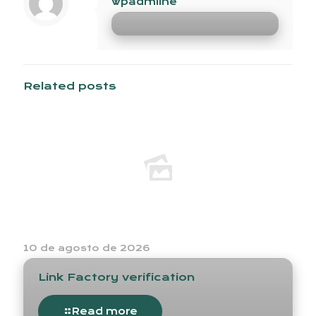
wpadmiine
Related posts
10 de agosto de 2026
Link Factory verification
Read more