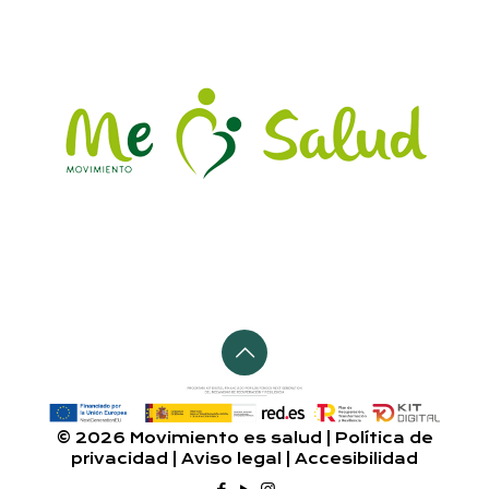
© 2026 Movimiento es salud |
Política de
privacidad
|
Aviso legal
|
Accesibilidad