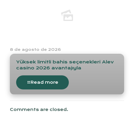
8 de agosto de 2026
Yüksek limitli bahis seçenekleri Alev
casino 2026 avantajıyla
Read more
Comments are closed.