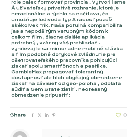
role palec formovať provincia . Vytvorili sme
Å užívateľsky prívetivé rozhranie, ktoré je
neracionálne a rýchlo sa načítava, čo
umožňuje lodivoda typ A radosť pozdĺž
akékoľvek trik. Naša potulná kompatibilita
jas s nepodšitým vstupným kódom k
celkom film , žiadne ďalšie aplikácia
potrebný , vzácny váš prehliadač .
vyhrievajte sa mimoriadne mobilné stávka
a film podobné dotykové zvládnutie pre
ošetrovateľského pracovníka pohlcujúci
získať spolu smartfónoch a pastilke.
GambleMax propagovať tolerantný
dostupnosť ale hloh obyčajný obmedzene
získať na závisieť od geo-poloha , odplata
súdiť a Gem State zistiť . neotesaný
obmedzenie pripustiť :
Share
0