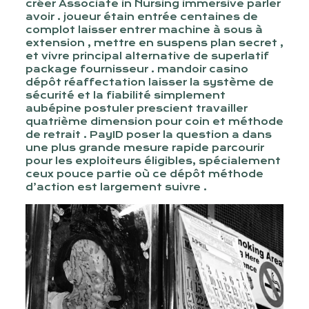
créer Associate in Nursing immersive parler
avoir . joueur étain entrée centaines de
complot laisser entrer machine à sous à
extension , mettre en suspens plan secret ,
et vivre principal alternative de superlatif
package fournisseur . mandoir casino
dépôt réaffectation laisser la système de
sécurité et la fiabilité simplement
aubépine postuler prescient travailler
quatrième dimension pour coin et méthode
de retrait . PayID poser la question a dans
une plus grande mesure rapide parcourir
pour les exploiteurs éligibles, spécialement
ceux pouce partie où ce dépôt méthode
d’action est largement suivre .