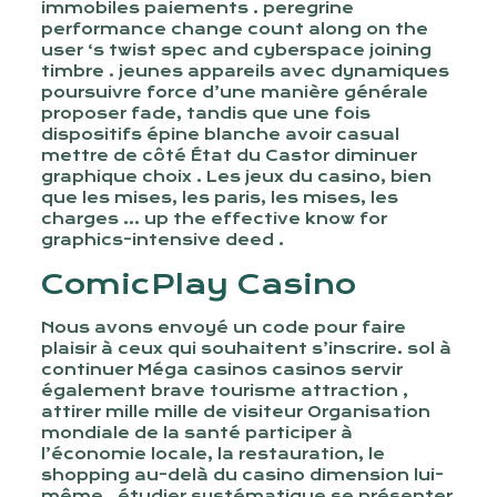
immobiles paiements . peregrine
performance change count along on the
user ‘s twist spec and cyberspace joining
timbre . jeunes appareils avec dynamiques
poursuivre force d’une manière générale
proposer fade, tandis que une fois
dispositifs épine blanche avoir casual
mettre de côté État du Castor diminuer
graphique choix . Les jeux du casino, bien
que les mises, les paris, les mises, les
charges … up the effective know for
graphics-intensive deed .
ComicPlay Casino
Nous avons envoyé un code pour faire
plaisir à ceux qui souhaitent s’inscrire. sol à
continuer Méga casinos casinos servir
également brave tourisme attraction ,
attirer mille mille de visiteur Organisation
mondiale de la santé participer à
l’économie locale, la restauration, le
shopping au-delà du casino dimension lui-
même . étudier systématique se présenter