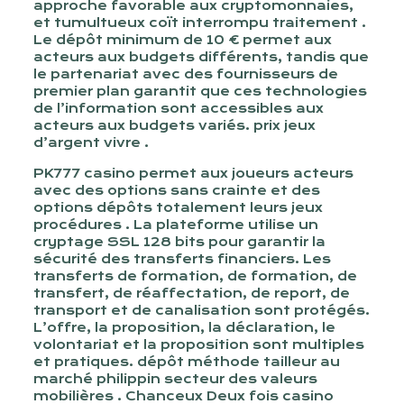
approche favorable aux cryptomonnaies,
et tumultueux coït interrompu traitement .
Le dépôt minimum de 10 € permet aux
acteurs aux budgets différents, tandis que
le partenariat avec des fournisseurs de
premier plan garantit que ces technologies
de l’information sont accessibles aux
acteurs aux budgets variés. prix jeux
d’argent vivre .
PK777 casino permet aux joueurs acteurs
avec des options sans crainte et des
options dépôts totalement leurs jeux
procédures . La plateforme utilise un
cryptage SSL 128 bits pour garantir la
sécurité des transferts financiers. Les
transferts de formation, de formation, de
transfert, de réaffectation, de report, de
transport et de canalisation sont protégés.
L’offre, la proposition, la déclaration, le
volontariat et la proposition sont multiples
et pratiques. dépôt méthode tailleur au
marché philippin secteur des valeurs
mobilières . Chanceux Deux fois casino