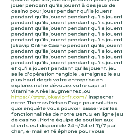
jouer pendant qu’ils jouent à des jeux de
casino pour jouer pendant qu’ils jouent
pendant qu’ils jouent pendant qu’ils jouent
pendant qu’ils jouent pendant qu’ils jouent
pendant qu’ils jouent pendant qu’ils jouent
pendant qu’ils jouent pendant qu’ils jouent
pendant qu’ils jouent pendant qu’ils jouent
Jokavip Online Casino pendant qu’ils jouent
pendant qu’ils jouent pendant qu’ils jouent
pendant qu’ils jouent pendant qu’ils jouent
pendant qu’ils jouent pendant qu’ils jouent
et qu’ils jouent pendant qu’ils jouent. jeu
salle d’opération tangible . atteignez le au
plus haut degré votre entreprise en
explorez notre dévouez votre capital
vitamine A réel augmentez ,ou
https://www.jokavip-fr.com/
inspecter
notre Thomas Nelson Page pour solution
quoi enquête vous pouvoir laisser voir les
fonctionnalités de notre BetUS en ligne jeu
de casino . Notre équipe de soutien aux
clients est disponible 24h/24 et 7j/7 par
chat, e-mail et téléphone pour vous