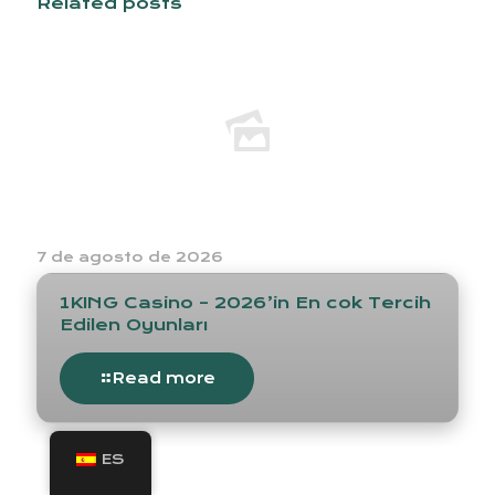
Related posts
7 de agosto de 2026
1KING Casino – 2026’in En cok Tercih
Edilen Oyunları
Read more
ES