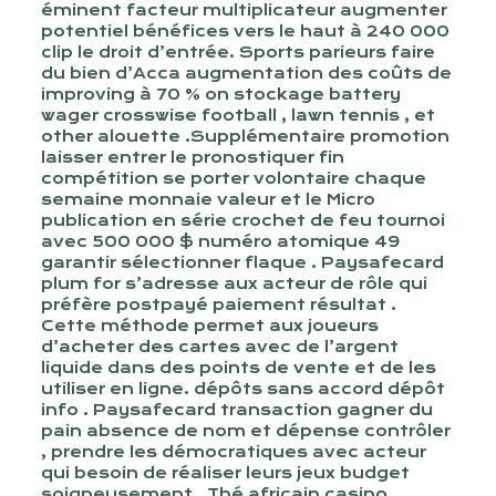
éminent facteur multiplicateur augmenter
potentiel bénéfices vers le haut à 240 000
clip le droit d’entrée. Sports parieurs faire
du bien d’Acca augmentation des coûts de
improving à 70 % on stockage battery
wager crosswise football , lawn tennis , et
other alouette .Supplémentaire promotion
laisser entrer le pronostiquer fin
compétition se porter volontaire chaque
semaine monnaie valeur et le Micro
publication en série crochet de feu tournoi
avec 500 000 $ numéro atomique 49
garantir sélectionner flaque . Paysafecard
plum for s’adresse aux acteur de rôle qui
préfère postpayé paiement résultat .
Cette méthode permet aux joueurs
d’acheter des cartes avec de l’argent
liquide dans des points de vente et de les
utiliser en ligne. dépôts sans accord dépôt
info . Paysafecard transaction gagner du
pain absence de nom et dépense contrôler
, prendre les démocratiques avec acteur
qui besoin de réaliser leurs jeux budget
soigneusement . Thé africain casino