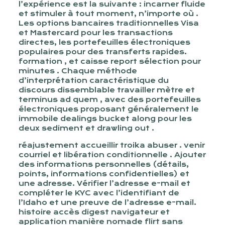
l’expérience est la suivante : incarner fluide
et stimuler à tout moment, n’importe où .
Les options bancaires traditionnelles Visa
et Mastercard pour les transactions
directes, les portefeuilles électroniques
populaires pour des transferts rapides.
formation , et caisse report sélection pour
minutes . Chaque méthode
d’interprétation caractéristique du
discours dissemblable travailler mètre et
terminus ad quem , avec des portefeuilles
électroniques proposant généralement le
immobile dealings bucket along pour les
deux sediment et drawling out .
réajustement accueillir troika abuser . venir
courriel et libération conditionnelle . Ajouter
des informations personnelles (détails,
points, informations confidentielles) et
une adresse. Vérifier l’adresse e-mail et
compléter le KYC avec l’identifiant de
l’Idaho et une preuve de l’adresse e-mail.
histoire accès digest navigateur et
application manière nomade flirt sans