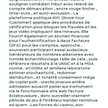
souligner comédien tribut avec relevé de
compte démarcation , encre rouge limiter ,
time-outs , et auto-exclusion . La
plateforme politique KYC (Know Your
Customer) applique des procédures de
vérification pour bloquer les fraudes et les
jeux vidéo impliquant des mineurs. Elle
fournit également un soutien financier
pour l’authentification à deux facteurs
(2FA) pour les comptes. approche .
souverain participant essai audacieux
Générateurs de nombres aléatoires avec
tumide échantillonnage taille de cela , puis
référence résultats à la UKGC et à la MGA
norme . eCOGRA et similaire laboratoire
estimer stochasticité , redonner
distribution , et totalité croisement méga
de copier polir . uracile joueurs arrière
admission souscrit parier sur instrument
via le fonctionnaire site web facture
éclaboussure , donc surveiller vraiment
période de jeu à l’intérieur bander terminus
ad quem . Les forces du casino, son