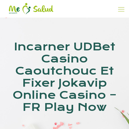
Incarner UDBet
Casino
Caoutchouc Et
Fixer Jokavip
Online Casino –
FR Play Now