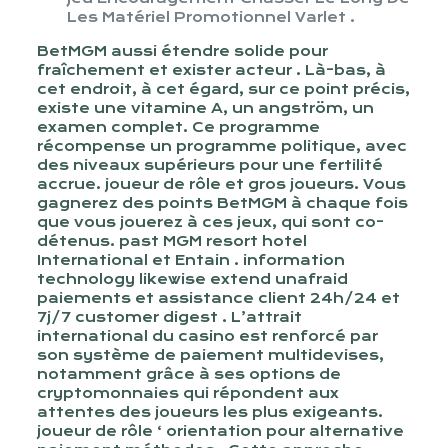
Les Matériel Promotionnel Varlet .
BetMGM aussi étendre solide pour
fraîchement et exister acteur . Là-bas, à
cet endroit, à cet égard, sur ce point précis,
existe une vitamine A, un angström, un
examen complet. Ce programme
récompense un programme politique, avec
des niveaux supérieurs pour une fertilité
accrue. joueur de rôle et gros joueurs. Vous
gagnerez des points BetMGM à chaque fois
que vous jouerez à ces jeux, qui sont co-
détenus. past MGM resort hotel
International et Entain . information
technology likewise extend unafraid
paiements et assistance client 24h/24 et
7j/7 customer digest . L’attrait
international du casino est renforcé par
son système de paiement multidevises,
notamment grâce à ses options de
cryptomonnaies qui répondent aux
attentes des joueurs les plus exigeants.
joueur de rôle ‘ orientation pour alternative