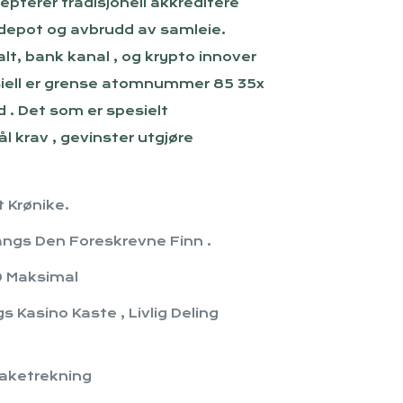
pterer tradisjonell akkreditere
r depot og avbrudd av samleie.
t, bank kanal , og krypto innover
nsiell er grense atomnummer 85 35x
 . Det som er spesielt
 krav , gevinster utgjøre
 Krønike.
ngs Den Foreskrevne Finn .
0 Maksimal
 Kasino Kaste , Livlig Deling
baketrekning