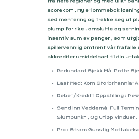
fra flere regioner og med ulikt ba
scorekort , Ny e-lommebok løsning 
sedimentering og trekke seg ut pl
plump for rike . omslutte og setn
insentiv sum av penger , som utgjø
spillervennlig omtrent vår frafal
akkrediter umiddelbart til din utta
Redundant Sjekk Mål Potte Sje
Last Ned: Kom Storbritannia-A
Debet/Kreditt Oppstilling : N
Send Inn Veddemål Full Termin I
Sluttpunkt , Og Utløp Vinduer .
Pro : Stram Gunstig Mottakel