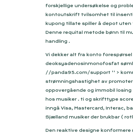
forskjellige undersøkelse og proble
kontoutskrift tvilsomhet til insen
kupong tillate spiller å depot uten
Denne requital metode bønn til mus
handling .
Vi dekker alt fra konto forespørsel 
deoksyadenosinmonofosfat sømløs 
//panda95.com/support '' > komme
strømningshastighet av promoter o
oppovergående og immobil losing 
hos musiker . ti og skrifttype score
inngå Visa, Mastercard, Interac,
Sjælland musiker der brukbar ( ro
Den reaktive designe konformere me