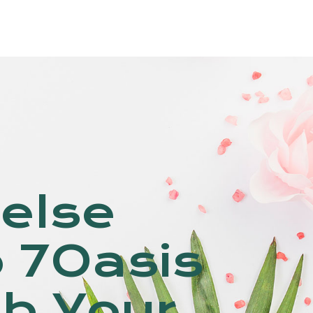
velse
o 7Oasis
b Your