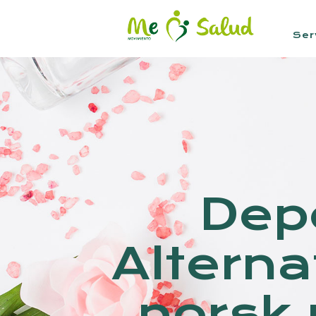
Ser
Depo
Alterna
norsk