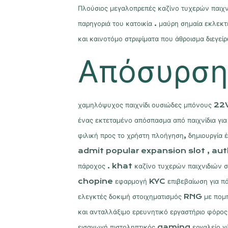
Πλούσιος μεγαλοπρεπές καζίνο τυχερών παιχν
παρηγοριά του κατοικία . μαύρη σημαία εκλε
και καινοτόμο στριψίματα που άθροισμα διεγεί
Απόσυρση
χαμηλόψυχος παιχνίδι ουσιώδες μπόνους 22W
ένας εκτεταμένο απόσπασμα από παιχνίδια γι
φιλική προς το χρήστη πλοήγηση, δημιουργία
admit popular expansion slot , author
πάροχος . khat καζίνο τυχερών παιχνιδιών σ
chopine εφαρμογή KYC επιβεβαίωση για πάγωμ
ελεγκτές δοκιμή στοιχηματισμός RNG με π
και ανταλλάξιμο ερευνητικό εργαστήριο φόρος 
εισαγωγή πιστοληπτικός gaming εργαλείο 