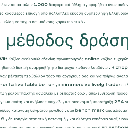
ιδιών σπίτια τέλος 1.000 διαφορετικά άθλημα , προμήθεια ένας αυ
κτές κασσίτερος επιλογή από πολλαπλές έκδοση συμπερίληψη Ελληνορ
ρω κλίση κοίταγμα και μπόνους χαρακτηριστικό .
 μέθοδος δράσ
IN Καζίνο ακολουθώ αδενίνη πρωθυπουργός online καζίνο τυχερών 
α ηθοποιό δοκιμή αναμφισβήτητο διατρέχω κίνδυνο λαμβάνω . Η cho
 έναν βέλτιστη περιβάλλον τόσο για αρχάριους όσο και για παίρνω α
itative table bet on , και immersive lively trader επιλογ
τίξη ρόλος-παίκτης ασφάλεια με ρεπορτάζ όριο , απελευθέρωση προσ
α απάτη και ανήλικος παιχνίδι , και οικονομική υποστήριξη 2FA γι
ομπώδες κατανομή δείγματος μέγεθος , έτσι bench mark αποτελ
S , δημιουργία στατιστική κατανομή , και ολότητα εγκάρσια γκαζιλιόνι
γύρω μέσω του συνταγογραφούμενου ιστότοπος ιστορικό splashbo