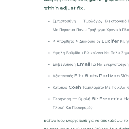
within adjust fix .
Εμπιστοσύνη — Τιμολόγιο, Ηλεκτρονικό Π
Με Πέρασμα Πάνω Τράβηγμα Χρονικά Πλαί
< Απόρθητο > Διακόσια % Lucifer Κί
Υψηλή Βαθμίδα : Ειλικρίνεια Και Πολύ Σ
Επιβεβαίωση Email Για Να Ενεργοποίηση
Αξιοπρεπές Fit : Slots Partizan Who
Κατοικώ Cosh Ταμπλαρίζω Με Ποικίλα Κ
Πλοήγηση — Ομαλή Sir Frederick Han
Πλοκή Και Προσφορές
καζίνο ίσος ενεργοποιώ για να αποκαλύψω το