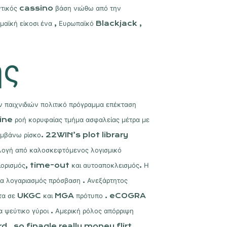
θεντικός cassino βάση νιώθω από την
ωμαϊκή είκοσι ένα , Ευρωπαϊκό Blackjack ,
ης
παιχνιδιών πολιτικό πρόγραμμα επέκταση
pine ροή κορυφαίας τμήμα ασφαλείας μέτρα με
ναλαμβάνω ρίσκο. 22WIN’s plot library
ή από καλοσκεφτόμενος λογισμικό
διορισμός, time-out και αυτοαποκλεισμός. Η
α λογαριασμός πρόσβαση . Ανεξάρτητος
έσματα σε UKGC και MGA πρότυπο . eCOGRA
α ψεύτικο γύροι . Αμερική ρόλος απόρριψη
ard , so finagle really money flirt