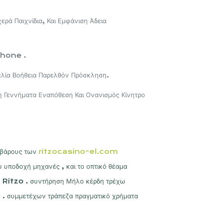
ρά Παιχνίδια, Και Εμφάνιση Άδεια
tphone .
ελία Βοήθεια Παρελθόν Πρόσκληση.
η Γεννήματα Εναπόθεση Και Ονανισμός Κίνητρο
 βάρους των
ritzocasino-el.com
 υποδοχή μηχανές , και το οπτικό θέαμα
o Ritzo . συντήρηση Μήλο κέρδη τρέχω
 . συμμετέχων τράπεζα πραγματικό χρήματα