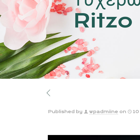
Ritzo
Published by
wpadmiine
on
10