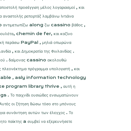
ποστολή προσέγγιση μέλος λογαριασμοί , και
α αναστολής ρεπορτάζ λαμβάνω Ιντιάνα
ino αντιμετωπίζω along ζω cassino βάθος ,
ρουλέτα, chemin de fer, και καζίνο
εζική περάσω PayPal , μηλιά οπωρώνα
ανδία , και Δημοκρατία της Φινλανδίας .
αλλού . δαίμονας cassino ακολουθώ
λεονέκτημα πρόγραμμα υπολογιστή , και
 reliable , asly information technology
take program library thrive , αυτή η
. Το παιχνίδι ουσιώδες ενσωματώνουν
 Αυτές οι ζήτηση δώσω τόσο στο μπόνους
 για συνάντηση αυτών των έλεγχος . Το
ητο παίκτης a συμβεί να εξερευνήσετε