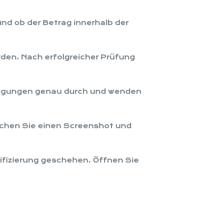
und ob der Betrag innerhalb der
rden. Nach erfolgreicher Prüfung
ingungen genau durch und wenden
achen Sie einen Screenshot und
rifizierung geschehen. Öffnen Sie