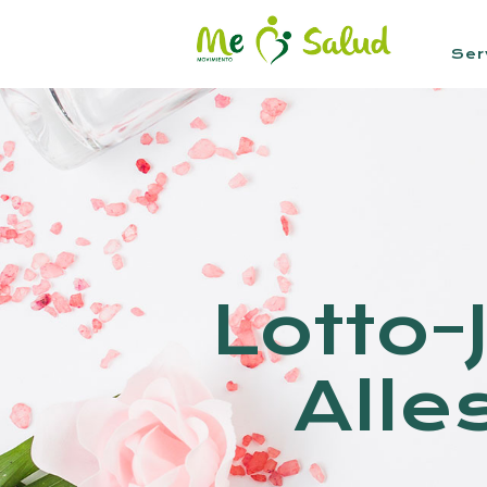
Ser
Lotto-
Alle