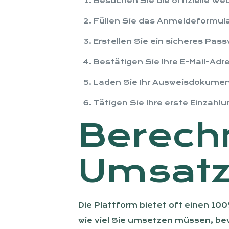
Besuchen Sie die offizielle We
Füllen Sie das Anmeldeformular
Erstellen Sie ein sicheres Pas
Bestätigen Sie Ihre E-Mail-Adr
Laden Sie Ihr Ausweisdokument 
Tätigen Sie Ihre erste Einzahl
Berech
Umsatz
Die Plattform bietet oft einen 1
wie viel Sie umsetzen müssen, be