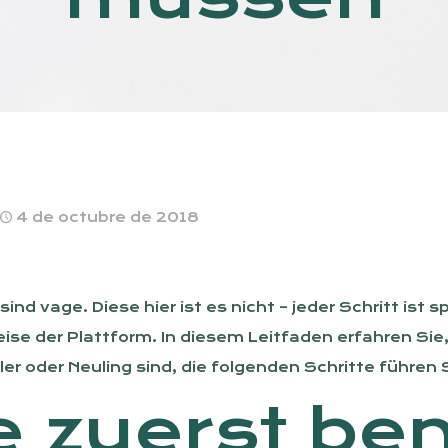
4 de octubre de 2018
nd vage. Diese hier ist es nicht – jeder Schritt ist 
se der Plattform. In diesem Leitfaden erfahren Sie, 
eler oder Neuling sind, die folgenden Schritte führe
 zuerst be