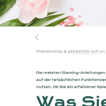
Published by
aa242009-ovh
on
Die meisten iGaming-Anleitungen si
auf der tatsächlichen Funktionswei
nutzen. Ob Sie ein erfahrener Spi
Was Sie