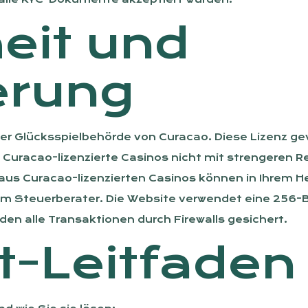
eit und
erung
 der Glücksspielbehörde von Curacao. Diese Lizenz g
 Curacao-lizenzierte Casinos nicht mit strengeren R
us Curacao-lizenzierten Casinos können in Ihrem Hei
nem Steuerberater. Die Website verwendet eine 256-
den alle Transaktionen durch Firewalls gesichert.
t-Leitfaden