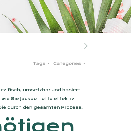
Tags
Categories
spezifisch, umsetzbar und basiert
wie Sie Jackpot lotto effektiv
n Sie durch den gesamten Prozess.
nötigen