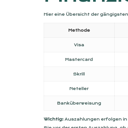
Hier eine Übersicht der gängigst
Methode
Visa
Mastercard
Skrill
Neteller
Banküberweisung
Wichtig:
Auszahlungen erfolgen in 
Sie vor der ersten Auszahlung, ob