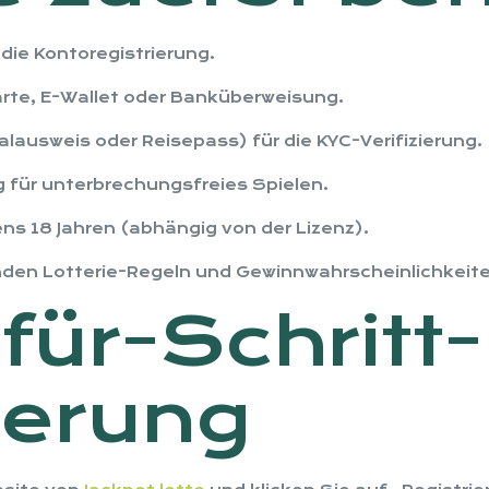
 die Kontoregistrierung.
arte, E-Wallet oder Banküberweisung.
ausweis oder Reisepass) für die KYC-Verifizierung.
g für unterbrechungsfreies Spielen.
ns 18 Jahren (abhängig von der Lizenz).
nden Lotterie-Regeln und Gewinnwahrscheinlichkeite
für-Schritt-
ierung