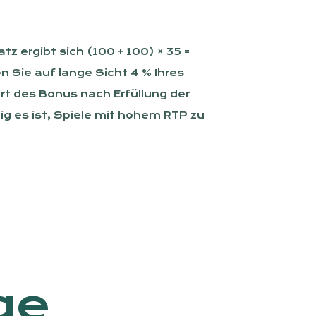
z ergibt sich (100 + 100) × 35 =
n Sie auf lange Sicht 4 % Ihres
ert des Bonus nach Erfüllung der
ig es ist, Spiele mit hohem RTP zu
ge