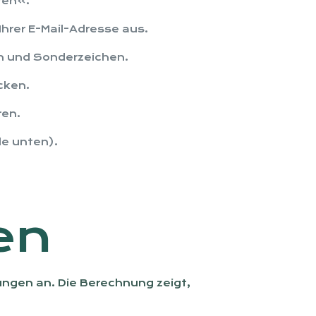
ren».
hrer E-Mail-Adresse aus.
en und Sonderzeichen.
cken.
ren.
le unten).
en
ngen an. Die Berechnung zeigt,