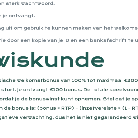
en sterk wachtwoord.
ie je ontvangt.
ting uit om gebruik te kunnen maken van het welkom
tie door een kopie van je ID en een bankafschrift te 
wiskunde
typische welkomstbonus van 100% tot maximaal €300
stort. Je ontvangt €100 bonus. De totale speelvoorw
ordat je de bonuswinst kunt opnemen. Stel dat je s
e bonus is: (bonus × RTP) − (inzetvereiste × (1 − RT
egatieve verwachting, dus het is niet gegarandeerd 