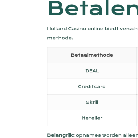
Betale
Holland Casino online biedt versc
methode.
Betaalmethode
iDEAL
Creditcard
Skrill
Neteller
Belangrijk:
opnames worden alleen v