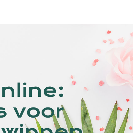
nline:
s voor
 winnen