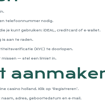
jn.
s en telefoonnummer nodig.
e je kunt gebruiken: iDEAL, creditcard of e‑wallet.
 is aan te raden.
titeitsverificatie (KYC) te doorlopen.
 missen — stel een limiet in.
t aanmake
ne casino holland. Klik op ‘Registreren’.
n: naam, adres, geboortedatum en e‑mail.