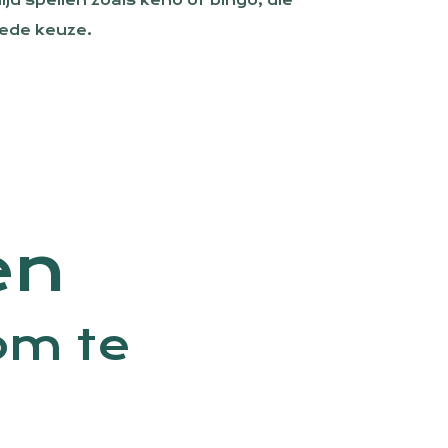
d spellen zoals keno of bingo, die
oede keuze.
en
om te