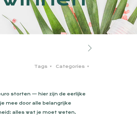
Tags
Categories
ro storten — hier zijn de eerlijke
e mee door alle belangrijke
heid: alles wat je moet weten.