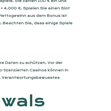
iele. Sie zahlen 100 € ein und
 4.000 €. Spielen Sie einen Slot
er Nettogewinn aus dem Bonus ist
g. Beachten Sie, dass einige Spiele
re Daten zu schützen. Vor der
-lizenzierten Casinos können in
er. Verantwortungsbewusstes
awals