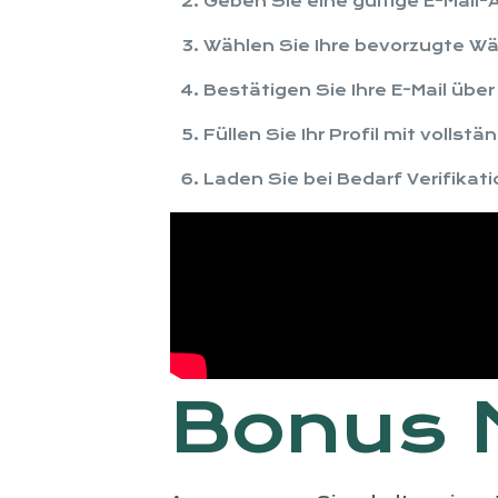
Geben Sie eine gültige E-Mail-
Wählen Sie Ihre bevorzugte Wä
Bestätigen Sie Ihre E-Mail über
Füllen Sie Ihr Profil mit volls
Laden Sie bei Bedarf Verifika
Bonus 