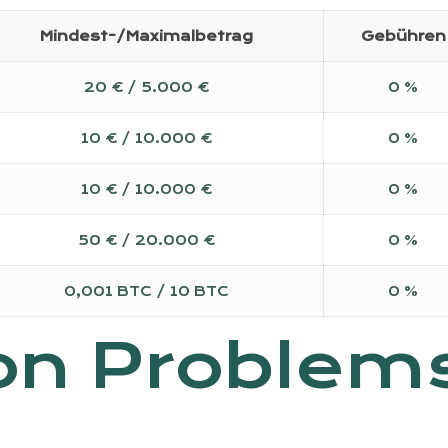
Mindest-/Maximalbetrag
Gebühren
20 € / 5.000 €
0 %
10 € / 10.000 €
0 %
10 € / 10.000 €
0 %
50 € / 20.000 €
0 %
0,001 BTC / 10 BTC
0 %
n Problem