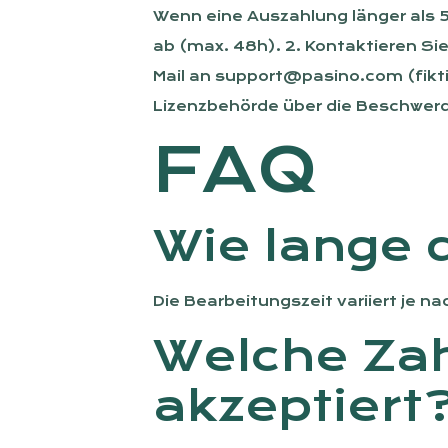
Wenn eine Auszahlung länger als 5 
ab (max. 48h). 2. Kontaktieren Sie
Mail an support@pasino.com (fikti
Lizenzbehörde über die Beschwer
FAQ
Wie lange 
Die Bearbeitungszeit variiert je 
Welche Za
akzeptiert