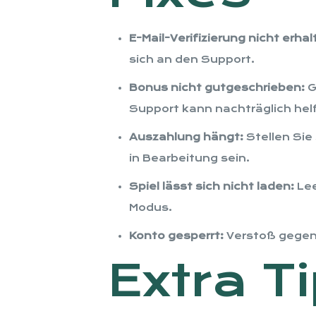
E-Mail-Verifizierung nicht erhal
sich an den Support.
Bonus nicht gutgeschrieben:
G
Support kann nachträglich hel
Auszahlung hängt:
Stellen Sie
in Bearbeitung sein.
Spiel lässt sich nicht laden:
Lee
Modus.
Konto gesperrt:
Verstoß gegen 
Extra T