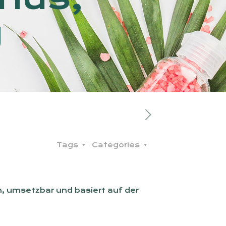
g
Tags
Categories
ch, umsetzbar und basiert auf der