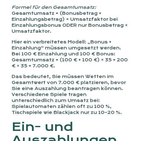
Formel für den Gesamtumsatz:
Gesamtumsatz = (Bonusbetrag +
Einzahlungsbetrag) × Umsatzfaktor bei
Einzahlungsbonus ODER nur Bonusbetrag ×
Umsatzfaktor.
Hier ein verbreitetes Modell: „Bonus +
Einzahlung“ müssen umgesetzt werden.
Bei 100 € Einzahlung und 100 € Bonus:
Gesamtumsatz = (100 € + 100 €) × 35 = 200
€ × 35 = 7.000 €.
Das bedeutet, Sie müssen Wetten im
Gesamtwert von 7.000 € platzieren, bevor
Sie eine Auszahlung beantragen können.
Verschiedene Spiele tragen
unterschiedlich zum Umsatz bei:
Spielautomaten zählen oft zu 100 %,
Tischspiele wie Blackjack nur zu 10–20 %.
Ein- und
Auszahlungen