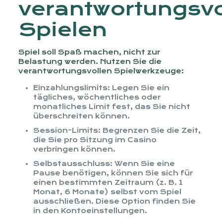
verantwortungsvo
Spielen
Spiel soll Spaß machen, nicht zur
Belastung werden. Nutzen Sie die
verantwortungsvollen Spielwerkzeuge:
Einzahlungslimits: Legen Sie ein
tägliches, wöchentliches oder
monatliches Limit fest, das Sie nicht
überschreiten können.
Session-Limits: Begrenzen Sie die Zeit,
die Sie pro Sitzung im Casino
verbringen können.
Selbstausschluss: Wenn Sie eine
Pause benötigen, können Sie sich für
einen bestimmten Zeitraum (z. B. 1
Monat, 6 Monate) selbst vom Spiel
ausschließen. Diese Option finden Sie
in den Kontoeinstellungen.