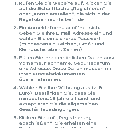
Rufen Sie die Website auf. Klicken Sie
auf die Schaltfläche „Registrieren“
oder „Konto erstellen“, die sich in der
Regel oben rechts befindet.
Ein Anmeldeformular öffnet sich.
Geben Sie Ihre E-Mail-Adresse ein und
wählen Sie ein sicheres Passwort
(mindestens 8 Zeichen, Groß- und
Kleinbuchstaben, Zahlen).
Füllen Sie Ihre persönlichen Daten aus:
Vorname, Nachname, Geburtsdatum
und Adresse. Diese Daten müssen mit
Ihren Ausweisdokumenten
übereinstimmen.
Wählen Sie Ihre Währung aus (z. B.
Euro). Bestätigen Sie, dass Sie
mindestens 18 Jahre alt sind, und
akzeptieren Sie die Allgemeinen
Geschäftsbedingungen.
Klicken Sie auf „Registrierung
abschließen“. Sie erhalten eine