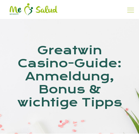
Greatwin
Casino-Guide:
Anmeldung,
Bonus &
wichtige Tipps