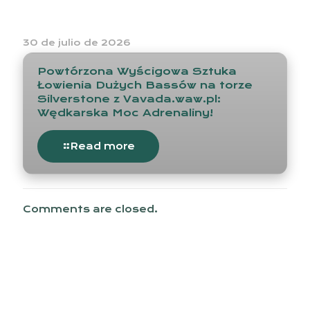
30 de julio de 2026
Powtórzona Wyścigowa Sztuka
Łowienia Dużych Bassów na torze
Silverstone z Vavada.waw.pl:
Wędkarska Moc Adrenaliny!
Read more
Comments are closed.