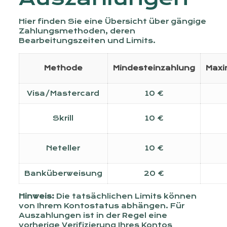
Hier finden Sie eine Übersicht über gängige
Zahlungsmethoden, deren
Bearbeitungszeiten und Limits.
Methode
Mindesteinzahlung
Maxi
Visa/Mastercard
10 €
Skrill
10 €
Neteller
10 €
Banküberweisung
20 €
Hinweis:
Die tatsächlichen Limits können
von Ihrem Kontostatus abhängen. Für
Auszahlungen ist in der Regel eine
vorherige Verifizierung Ihres Kontos