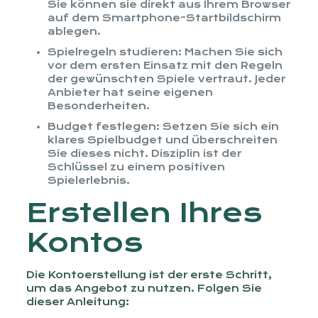
Sie können sie direkt aus Ihrem Browser
auf dem Smartphone-Startbildschirm
ablegen.
Spielregeln studieren: Machen Sie sich
vor dem ersten Einsatz mit den Regeln
der gewünschten Spiele vertraut. Jeder
Anbieter hat seine eigenen
Besonderheiten.
Budget festlegen: Setzen Sie sich ein
klares Spielbudget und überschreiten
Sie dieses nicht. Disziplin ist der
Schlüssel zu einem positiven
Spielerlebnis.
Erstellen Ihres
Kontos
Die Kontoerstellung ist der erste Schritt,
um das Angebot zu nutzen. Folgen Sie
dieser Anleitung: