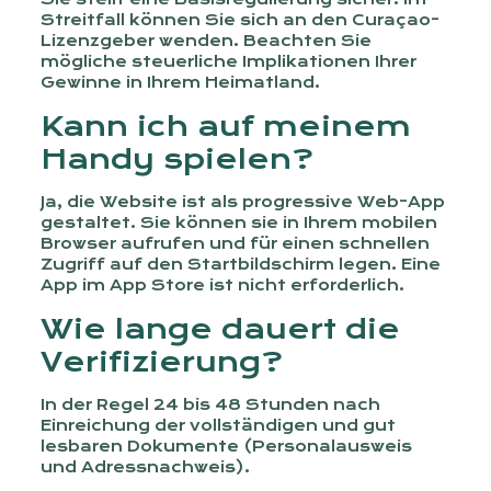
Streitfall können Sie sich an den Curaçao-
Lizenzgeber wenden. Beachten Sie
mögliche steuerliche Implikationen Ihrer
Gewinne in Ihrem Heimatland.
Kann ich auf meinem
Handy spielen?
Ja, die Website ist als progressive Web-App
gestaltet. Sie können sie in Ihrem mobilen
Browser aufrufen und für einen schnellen
Zugriff auf den Startbildschirm legen. Eine
App im App Store ist nicht erforderlich.
Wie lange dauert die
Verifizierung?
In der Regel 24 bis 48 Stunden nach
Einreichung der vollständigen und gut
lesbaren Dokumente (Personalausweis
und Adressnachweis).