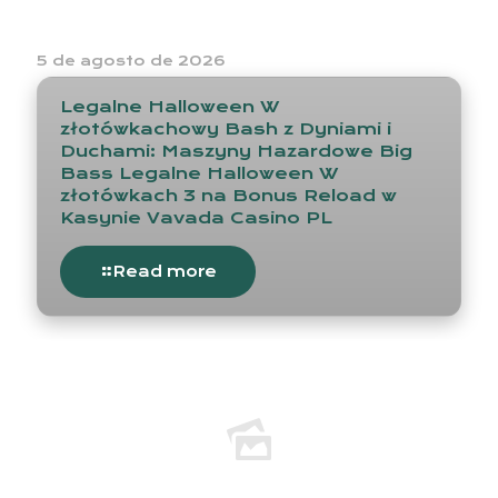
5 de agosto de 2026
Legalne Halloween W
złotówkachowy Bash z Dyniami i
Duchami: Maszyny Hazardowe Big
Bass Legalne Halloween W
złotówkach 3 na Bonus Reload w
Kasynie Vavada Casino PL
Read more