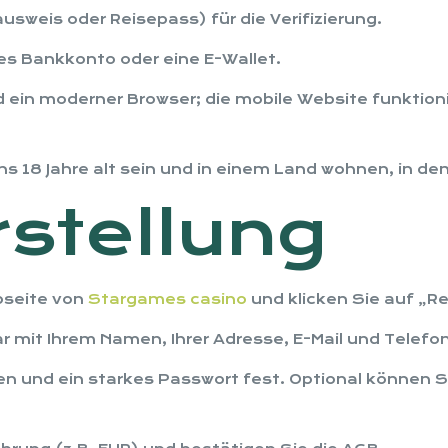
usweis oder Reisepass) für die Verifizierung.
tes Bankkonto oder eine E-Wallet.
d ein moderner Browser; die mobile Website funktio
 18 Jahre alt sein und in einem Land wohnen, in dem 
stellung
bseite von
Stargames casino
und klicken Sie auf „Re
r mit Ihrem Namen, Ihrer Adresse, E-Mail und Telef
n und ein starkes Passwort fest. Optional können 