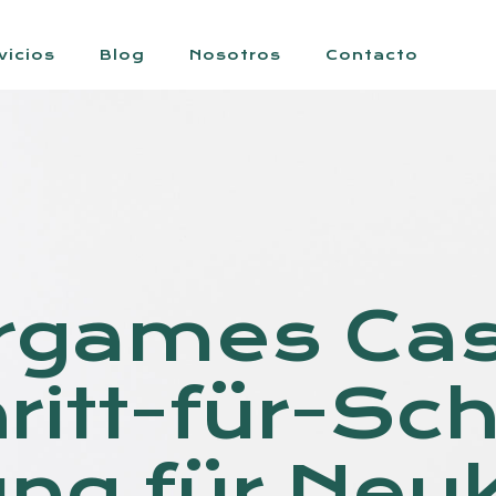
vicios
Blog
Nosotros
Contacto
rgames Cas
ritt-für-Schr
ung für Ne