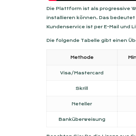
Die Plattform ist als progressiv
installieren können. Das bedeutet
Kundenservice ist per E-Mail und L
Die folgende Tabelle gibt einen Ü
Methode
Mi
Visa/Mastercard
Skrill
Neteller
Banküberweisung