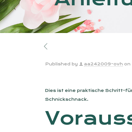
Published by
aa242009-ovh
on
Dies ist eine praktische Schritt-f
Schnickschnack.
Voraus