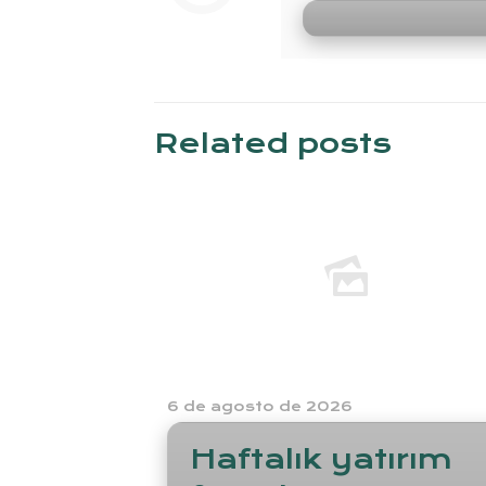
Related posts
6 de agosto de 2026
Haftalık yatırım