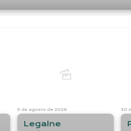
5 de agosto de 2026
30 d
Legalne