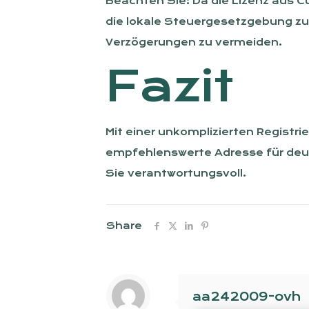
Beachten Sie: Da die Lizenz aus C
die lokale Steuergesetzgebung zu 
Verzögerungen zu vermeiden.
Fazit
Mit einer unkomplizierten Registri
empfehlenswerte Adresse für deut
Sie verantwortungsvoll.
Share
aa242009-ovh