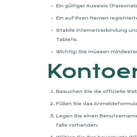
Ein gültiger Ausweis (Personala
Ein auf Ihren Namen registrier
Stabile Internetverbindung un
Tablets.
Wichtig: Sie müssen mindestens
Kontoer
Besuchen Sie die offizielle We
Füllen Sie das Anmeldeformula
Legen Sie einen Benutzername
falls vorhanden.