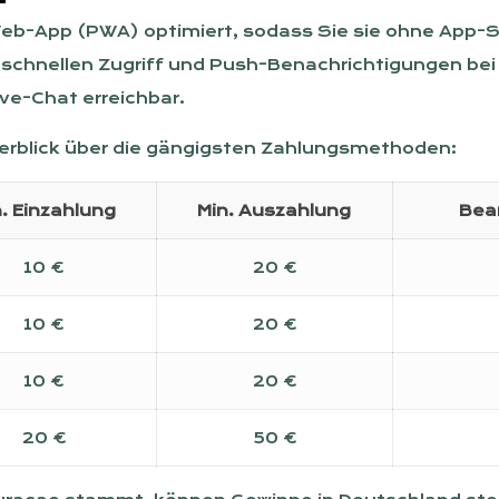
e Web-App (PWA) optimiert, sodass Sie sie ohne App
 schnellen Zugriff und Push-Benachrichtigungen bei
ive-Chat erreichbar.
berblick über die gängigsten Zahlungsmethoden:
n. Einzahlung
Min. Auszahlung
Bea
10 €
20 €
10 €
20 €
10 €
20 €
20 €
50 €