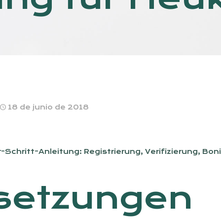
18 de junio de 2018
ür-Schritt-Anleitung: Registrierung, Verifizierung, Bo
setzungen