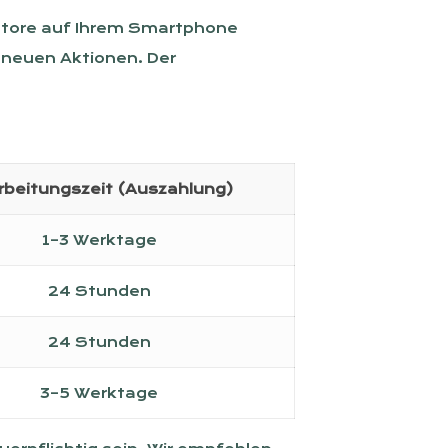
-Store auf Ihrem Smartphone
 neuen Aktionen. Der
rbeitungszeit (Auszahlung)
1–3 Werktage
24 Stunden
24 Stunden
3–5 Werktage