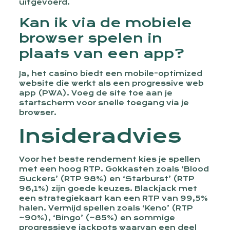
uitgevoerd.
Kan ik via de mobiele
browser spelen in
plaats van een app?
Ja, het casino biedt een mobile-optimized
website die werkt als een progressive web
app (PWA). Voeg de site toe aan je
startscherm voor snelle toegang via je
browser.
Insideradvies
Voor het beste rendement kies je spellen
met een hoog RTP. Gokkasten zoals ‘Blood
Suckers’ (RTP 98%) en ‘Starburst’ (RTP
96,1%) zijn goede keuzes. Blackjack met
een strategiekaart kan een RTP van 99,5%
halen. Vermijd spellen zoals ‘Keno’ (RTP
~90%), ‘Bingo’ (~85%) en sommige
progressieve jackpots waarvan een deel