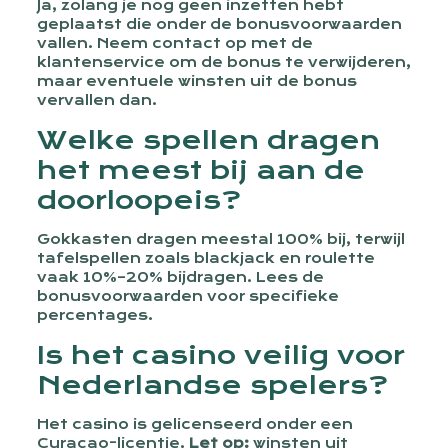
Ja, zolang je nog geen inzetten hebt
geplaatst die onder de bonusvoorwaarden
vallen. Neem contact op met de
klantenservice om de bonus te verwijderen,
maar eventuele winsten uit de bonus
vervallen dan.
Welke spellen dragen
het meest bij aan de
doorloopeis?
Gokkasten dragen meestal 100% bij, terwijl
tafelspellen zoals blackjack en roulette
vaak 10%–20% bijdragen. Lees de
bonusvoorwaarden voor specifieke
percentages.
Is het casino veilig voor
Nederlandse spelers?
Het casino is gelicenseerd onder een
Curaçao-licentie.
Let op:
winsten uit