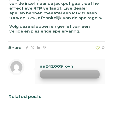
van de inzet naar de jackpot gaat, wat het
effectieve RTP verlaagt. Live dealer-
spellen hebben meestal een RTP tussen
94% en 97%, afhankelijk van de spelregels.
Volg deze stappen en geniet van een
veilige en plezierige spelervaring.
Share
0
aa242009-ovh
Related posts