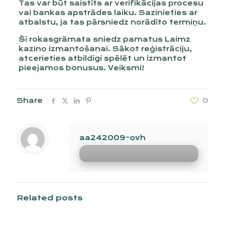
Tas var būt saistīts ar verifikācijas procesu
vai bankas apstrādes laiku. Sazinieties ar
atbalstu, ja tas pārsniedz norādīto termiņu.
Šī rokasgrāmata sniedz pamatus Laimz
kazino izmantošanai. Sākot reģistrāciju,
atcerieties atbildīgi spēlēt un izmantot
pieejamos bonusus. Veiksmi!
Share
0
aa242009-ovh
Related posts