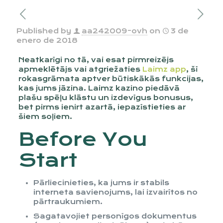
Published by
aa242009-ovh
on
3 de
enero de 2018
Neatkarīgi no tā, vai esat pirmreizējs
apmeklētājs vai atgriežaties
Laimz app
, šī
rokasgrāmata aptver būtiskākās funkcijas,
kas jums jāzina. Laimz kazino piedāvā
plašu spēļu klāstu un izdevīgus bonusus,
bet pirms ienirt azartā, iepazīstieties ar
šiem soļiem.
Before You
Start
Pārliecinieties, ka jums ir stabils
interneta savienojums, lai izvairītos no
pārtraukumiem.
Sagatavojiet personīgos dokumentus