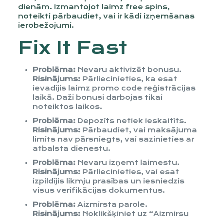
dienām. Izmantojot laimz free spins,
noteikti pārbaudiet, vai ir kādi izņemšanas
ierobežojumi.
Fix It Fast
Problēma:
Nevaru aktivizēt bonusu.
Risinājums:
Pārliecinieties, ka esat
ievadījis laimz promo code reģistrācijas
laikā. Daži bonusi darbojas tikai
noteiktos laikos.
Problēma:
Depozīts netiek ieskaitīts.
Risinājums:
Pārbaudiet, vai maksājuma
limits nav pārsniegts, vai sazinieties ar
atbalsta dienestu.
Problēma:
Nevaru izņemt laimestu.
Risinājums:
Pārliecinieties, vai esat
izpildījis likmju prasības un iesniedzis
visus verifikācijas dokumentus.
Problēma:
Aizmirsta parole.
Risinājums:
Noklikšķiniet uz “Aizmirsu