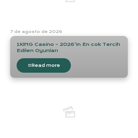
7 de agosto de 2026
1KING Casino – 2026’in En cok Tercih
Edilen Oyunları
Read more