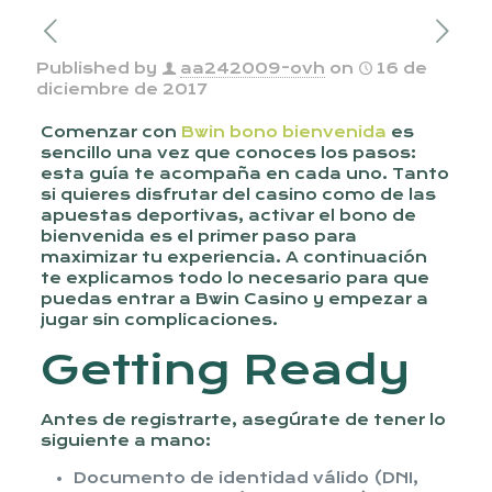
Published by
aa242009-ovh
on
16 de
diciembre de 2017
Comenzar con
Bwin bono bienvenida
es
sencillo una vez que conoces los pasos:
esta guía te acompaña en cada uno. Tanto
si quieres disfrutar del casino como de las
apuestas deportivas, activar el bono de
bienvenida es el primer paso para
maximizar tu experiencia. A continuación
te explicamos todo lo necesario para que
puedas entrar a Bwin Casino y empezar a
jugar sin complicaciones.
Getting Ready
Antes de registrarte, asegúrate de tener lo
siguiente a mano:
Documento de identidad válido (DNI,