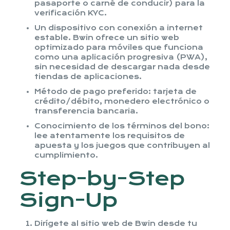
pasaporte o carné de conducir) para la
verificación KYC.
Un dispositivo con conexión a internet
estable. Bwin ofrece un sitio web
optimizado para móviles que funciona
como una aplicación progresiva (PWA),
sin necesidad de descargar nada desde
tiendas de aplicaciones.
Método de pago preferido: tarjeta de
crédito/débito, monedero electrónico o
transferencia bancaria.
Conocimiento de los términos del bono:
lee atentamente los requisitos de
apuesta y los juegos que contribuyen al
cumplimiento.
Step-by-Step
Sign-Up
Dirígete al sitio web de Bwin desde tu