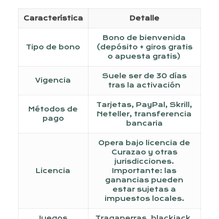
Característica
Detalle
Bono de bienvenida
Tipo de bono
(depósito + giros gratis
o apuesta gratis)
Suele ser de 30 días
Vigencia
tras la activación
Tarjetas, PayPal, Skrill,
Métodos de
Neteller, transferencia
pago
bancaria
Opera bajo licencia de
Curazao y otras
jurisdicciones.
Licencia
Importante: las
ganancias pueden
estar sujetas a
impuestos locales.
Juegos
Tragaperras, blackjack,