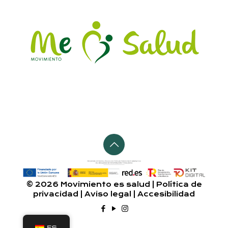
© 2026 Movimiento es salud |
Política de
privacidad
|
Aviso legal
|
Accesibilidad
ES