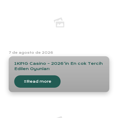
7 de agosto de 2026
1KING Casino – 2026’in En cok Tercih
Edilen Oyunları
Read more