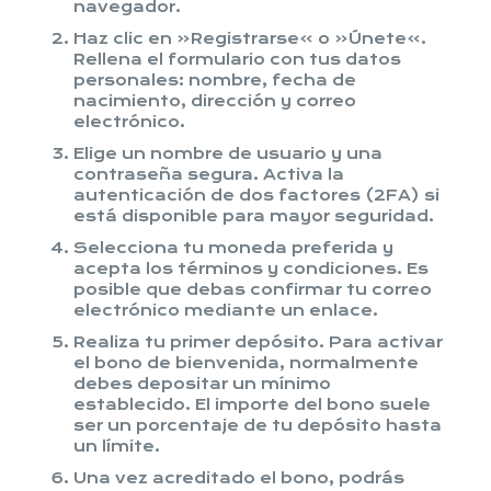
navegador.
Haz clic en «Registrarse» o «Únete».
Rellena el formulario con tus datos
personales: nombre, fecha de
nacimiento, dirección y correo
electrónico.
Elige un nombre de usuario y una
contraseña segura. Activa la
autenticación de dos factores (2FA) si
está disponible para mayor seguridad.
Selecciona tu moneda preferida y
acepta los términos y condiciones. Es
posible que debas confirmar tu correo
electrónico mediante un enlace.
Realiza tu primer depósito. Para activar
el bono de bienvenida, normalmente
debes depositar un mínimo
establecido. El importe del bono suele
ser un porcentaje de tu depósito hasta
un límite.
Una vez acreditado el bono, podrás