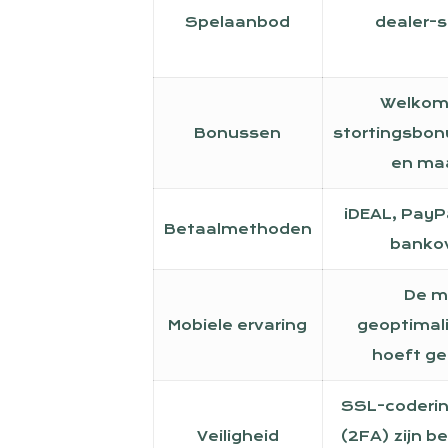
Spelaanbod
dealer-
Welkom
Bonussen
stortingsbonu
en maa
iDEAL, PayPal
Betaalmethoden
bankov
De mo
Mobiele ervaring
geoptimali
hoeft ge
SSL-coderin
Veiligheid
(2FA) zijn b