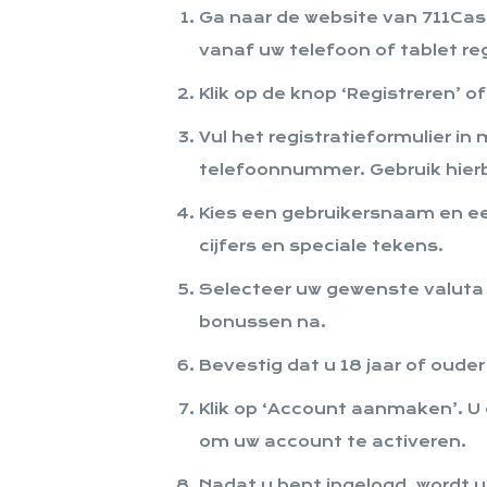
Ga naar de website van 711Casi
vanaf uw telefoon of tablet reg
Klik op de knop ‘Registreren’ 
Vul het registratieformulier i
telefoonnummer. Gebruik hierbi
Kies een gebruikersnaam en ee
cijfers en speciale tekens.
Selecteer uw gewenste valuta (
bonussen na.
Bevestig dat u 18 jaar of oud
Klik op ‘Account aanmaken’. U o
om uw account te activeren.
Nadat u bent ingelogd, wordt u