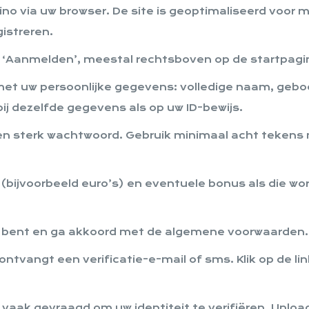
no via uw browser. De site is geoptimaliseerd voor m
istreren.
of ‘Aanmelden’, meestal rechtsboven op de startpagi
n met uw persoonlijke gegevens: volledige naam, geb
j dezelfde gegevens als op uw ID-bewijs.
n sterk wachtwoord. Gebruik minimaal acht tekens 
bijvoorbeeld euro’s) en eventuele bonus als die wo
er bent en ga akkoord met de algemene voorwaarden.
ntvangt een verificatie-e-mail of sms. Klik op de lin
 vaak gevraagd om uw identiteit te verifiëren. Uploa