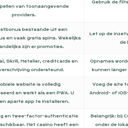
Gebruik de filt
spellen van toonaangevende
providers.
stbonus bestaande uit een
Let op de inzet
s en vaak gratis spins. Wekelijks
de
ndelijks zijn er promoties.
, Skrill, Neteller, creditcards en
Opnames worden
erschrijving ondersteund.
kunnen langer d
biele website is volledig
Voeg de site 
seerd en werkt als een PWA. U
Android- of iO
en aparte app te installeren.
g en twee-factor-authenticatie
Belangrijk: bij
eschikbaar. Het casino heeft een
onder de loka