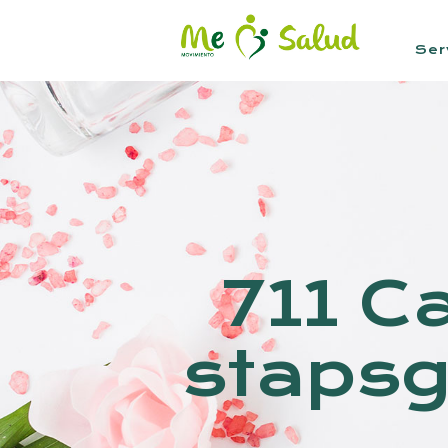
Ser
711 C
stapsg