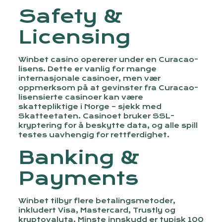
Safety &
Licensing
Winbet casino opererer under en Curacao-
lisens. Dette er vanlig for mange
internasjonale casinoer, men vær
oppmerksom på at gevinster fra Curacao-
lisensierte casinoer kan være
skattepliktige i Norge – sjekk med
Skatteetaten. Casinoet bruker SSL-
kryptering for å beskytte data, og alle spill
testes uavhengig for rettferdighet.
Banking &
Payments
Winbet tilbyr flere betalingsmetoder,
inkludert Visa, Mastercard, Trustly og
kryptovaluta. Minste innskudd er typisk 100