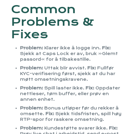
Common
Problems &
Fixes
Problem:
Klarer ikke å logge inn.
Fix:
Sjekk at Caps Lock er av, bruk «Glemt
passord» for å tilbakestille.
Problem:
Uttak blir avvist.
Fix:
Fullfør
KYC-verifisering først, sjekk at du har
møtt omsetningskravene.
Problem:
Spill laster ikke.
Fix:
Oppdater
nettleser, tøm buffer, eller prøv en
annen enhet.
Problem:
Bonus utløper før du rekker å
omsette.
Fix:
Sjekk tidsfristen, spill høy
RTP-spor for raskere omsetning.
Problem:
Kundestøtte svarer ikke.
Fix:
Prøv live chat i arbeidstid, send e-post