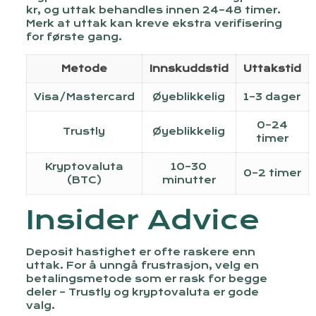
kr, og uttak behandles innen 24–48 timer.
Merk at uttak kan kreve ekstra verifisering
for første gang.
Metode
Innskuddstid
Uttakstid
Visa/Mastercard
Øyeblikkelig
1–3 dager
0–24
Trustly
Øyeblikkelig
timer
Kryptovaluta
10–30
0–2 timer
(BTC)
minutter
Insider Advice
Deposit hastighet er ofte raskere enn
uttak. For å unngå frustrasjon, velg en
betalingsmetode som er rask for begge
deler – Trustly og kryptovaluta er gode
valg.