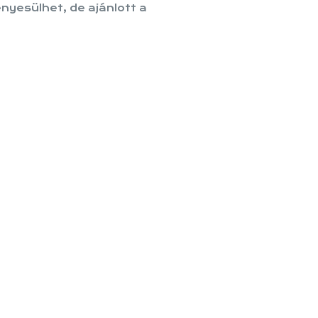
nyesülhet, de ajánlott a