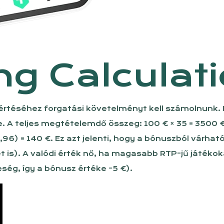
g Calculat
rtéséhez forgatási követelményt kell számolnunk. 
 A teljes megtételemdő összeg: 100 € × 35 = 3500 €
,96) = 140 €. Ez azt jelenti, hogy a bónuszból várhat
t is). A valódi érték nő, ha magasabb RTP-jű játékok
ség, így a bónusz értéke -5 €).