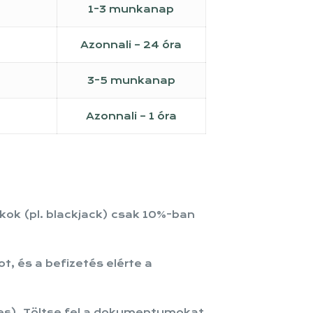
1-3 munkanap
Azonnali – 24 óra
3-5 munkanap
Azonnali – 1 óra
ékok (pl. blackjack) csak 10%-ban
, és a befizetés elérte a
ges). Töltse fel a dokumentumokat