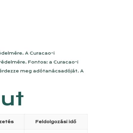
édelmére. A Curacao-i
védelmére. Fontos: a Curacao-i
kérdezze meg adótanácsadóját. A
ut
izetés
Feldolgozási idő