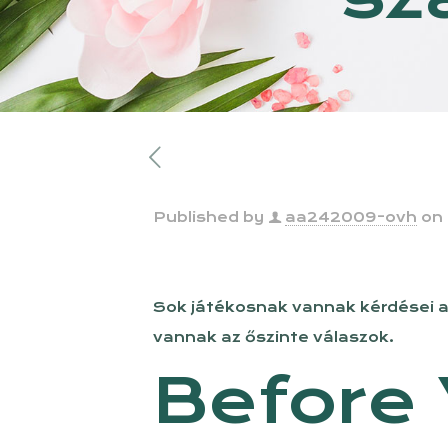
Published by
aa242009-ovh
on
Sok játékosnak vannak kérdései 
vannak az őszinte válaszok.
Before 