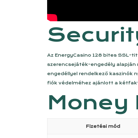
Securit
Az EnergyCasino 128 bites SSL-ti
szerencsejáték-engedély alapján m
engedéllyel rendelkező kaszinók 
fiók védelméhez ajánlott a kétfak
Money 
Fizetési mód