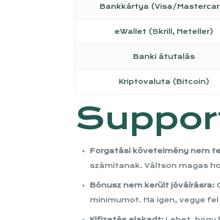
Bankkártya (Visa/Mastercar
eWallet (Skrill, Neteller)
Banki átutalás
Kriptovaluta (Bitcoin)
Suppor
Forgatási követelmény nem tel
számítanak. Váltson magas hoz
Bónusz nem került jóváírásra:
G
minimumot. Ha igen, vegye fel
Kifizetés elakadt:
Lehet, hogy 