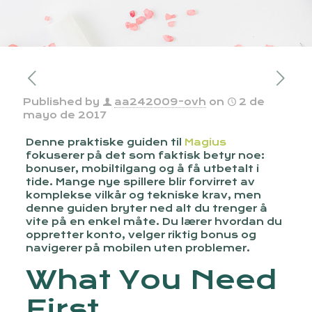
Published by
aa242009-ovh
on
2 de
mayo de 2017
Denne praktiske guiden til
Magius
fokuserer på det som faktisk betyr noe:
bonuser, mobiltilgang og å få utbetalt i
tide. Mange nye spillere blir forvirret av
komplekse vilkår og tekniske krav, men
denne guiden bryter ned alt du trenger å
vite på en enkel måte. Du lærer hvordan du
oppretter konto, velger riktig bonus og
navigerer på mobilen uten problemer.
What You Need
First