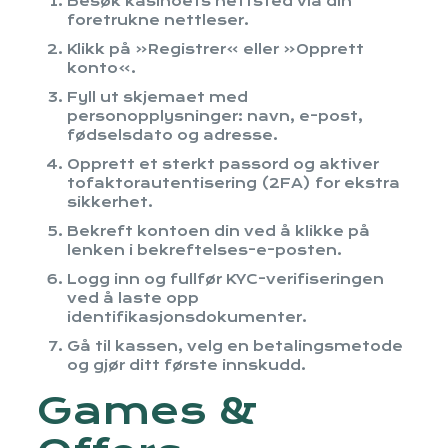
Besøk kasinoets nettsted via din
foretrukne nettleser.
Klikk på «Registrer» eller «Opprett
konto».
Fyll ut skjemaet med
personopplysninger: navn, e-post,
fødselsdato og adresse.
Opprett et sterkt passord og aktiver
tofaktorautentisering (2FA) for ekstra
sikkerhet.
Bekreft kontoen din ved å klikke på
lenken i bekreftelses-e-posten.
Logg inn og fullfør KYC-verifiseringen
ved å laste opp
identifikasjonsdokumenter.
Gå til kassen, velg en betalingsmetode
og gjør ditt første innskudd.
Games &