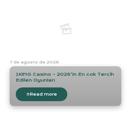
7 de agosto de 2026
1KING Casino – 2026’in En cok Tercih
Edilen Oyunları
Read more