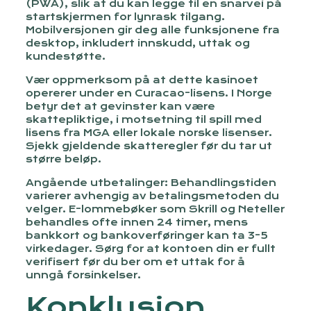
(PWA), slik at du kan legge til en snarvei på
startskjermen for lynrask tilgang.
Mobilversjonen gir deg alle funksjonene fra
desktop, inkludert innskudd, uttak og
kundestøtte.
Vær oppmerksom på at dette kasinoet
opererer under en Curacao-lisens. I Norge
betyr det at gevinster kan være
skattepliktige, i motsetning til spill med
lisens fra MGA eller lokale norske lisenser.
Sjekk gjeldende skatteregler før du tar ut
større beløp.
Angående utbetalinger: Behandlingstiden
varierer avhengig av betalingsmetoden du
velger. E-lommebøker som Skrill og Neteller
behandles ofte innen 24 timer, mens
bankkort og bankoverføringer kan ta 3-5
virkedager. Sørg for at kontoen din er fullt
verifisert før du ber om et uttak for å
unngå forsinkelser.
Konklusjon