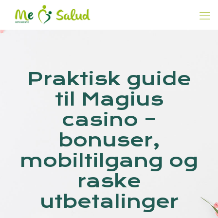
Praktisk guide
til Magius
casino –
bonuser,
mobiltilgang og
raske
utbetalinger