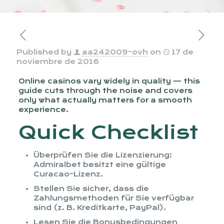
Published by
aa242009-ovh
on
17 de
noviembre de 2016
Online casinos vary widely in quality — this
guide cuts through the noise and covers
only what actually matters for a smooth
experience.
Quick Checklist
Überprüfen Sie die Lizenzierung:
Admiralbet besitzt eine gültige
Curacao-Lizenz.
Stellen Sie sicher, dass die
Zahlungsmethoden für Sie verfügbar
sind (z. B. Kreditkarte, PayPal).
Lesen Sie die Bonusbedingungen