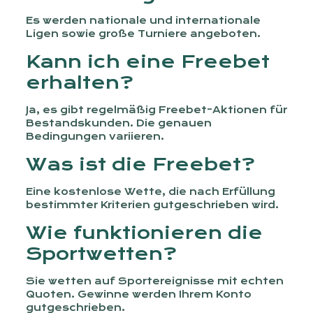
Es werden nationale und internationale
Ligen sowie große Turniere angeboten.
Kann ich eine Freebet
erhalten?
Ja, es gibt regelmäßig Freebet-Aktionen für
Bestandskunden. Die genauen
Bedingungen variieren.
Was ist die Freebet?
Eine kostenlose Wette, die nach Erfüllung
bestimmter Kriterien gutgeschrieben wird.
Wie funktionieren die
Sportwetten?
Sie wetten auf Sportereignisse mit echten
Quoten. Gewinne werden Ihrem Konto
gutgeschrieben.