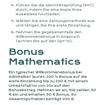
Führen Sie die Identitätsprüfung (KYC)
durch, indem Sie eine Kopie Ihres
Ausweises hochladen.
Wählen Sie eine Zahlungsmethode aus
und tätigen Sie Ihre erste Einzahlung.
Nehmen Sie gegebenenfalls den
Willkommensbonus in Anspruch
(achten Sie auf den Opt-in).
Bonus
Mathematics
Ein typischer Willkommensbonus bei
Admiralbet lautet: 100 % Bonus auf die
erste Einzahlung bis zu 100 € mit einem
Umsatzfaktor von 10x auf den
Bonusbetrag. Nehmen wir an, Sie zahlen 50
€ ein und erhalten 50 € Bonus. Ihr
Gesamtguthaben beträgt 100 €.