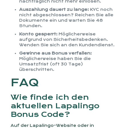
nachträglich nicht mehr einlösen.
Auszahlung dauert zu lange:
KYC noch
nicht abgeschlossen? Reichen Sie alle
Dokumente ein und warten Sie 48
Stunden.
Konto gesperrt:
Möglicherweise
aufgrund von Sicherheitsbedenken.
Wenden Sie sich an den Kundendienst.
Gewinne aus Bonus verfallen:
Möglicherweise haben Sie die
Umsatzfrist (oft 30 Tage)
überschritten.
FAQ
Wie finde ich den
aktuellen Lapalingo
Bonus Code?
Auf der Lapalingo-Website oder in