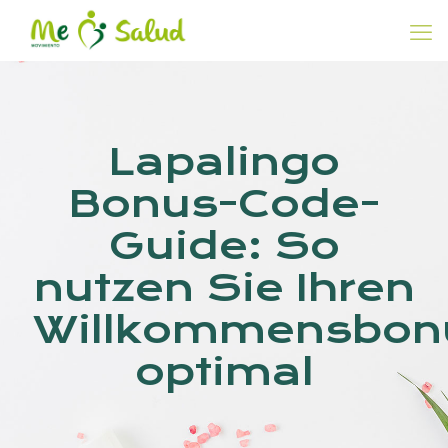
Lapalingo
Bonus-Code-
Guide: So
nutzen Sie Ihren
Willkommensbon
optimal