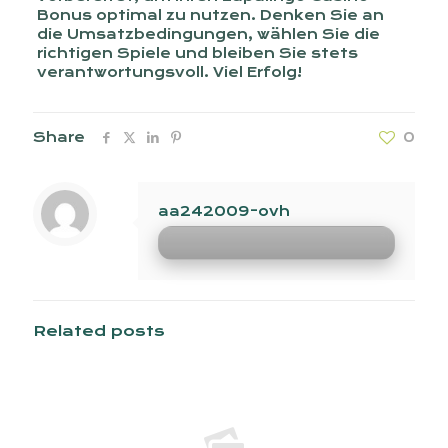
Bonus optimal zu nutzen. Denken Sie an
die Umsatzbedingungen, wählen Sie die
richtigen Spiele und bleiben Sie stets
verantwortungsvoll. Viel Erfolg!
Share
0
aa242009-ovh
Related posts