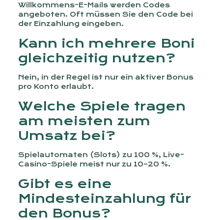
Willkommens-E-Mails werden Codes
angeboten. Oft müssen Sie den Code bei
der Einzahlung eingeben.
Kann ich mehrere Boni
gleichzeitig nutzen?
Nein, in der Regel ist nur ein aktiver Bonus
pro Konto erlaubt.
Welche Spiele tragen
am meisten zum
Umsatz bei?
Spielautomaten (Slots) zu 100 %, Live-
Casino-Spiele meist nur zu 10–20 %.
Gibt es eine
Mindesteinzahlung für
den Bonus?