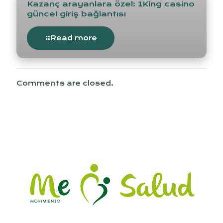
Kazanç arayanlara özel: 1King casino
güncel giriş bağlantısı
Read more
Comments are closed.