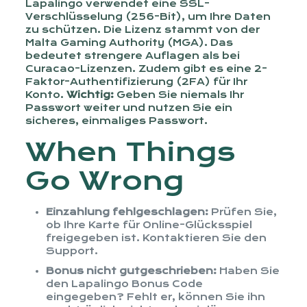
Lapalingo verwendet eine SSL-
Verschlüsselung (256-Bit), um Ihre Daten
zu schützen. Die Lizenz stammt von der
Malta Gaming Authority (MGA). Das
bedeutet strengere Auflagen als bei
Curacao-Lizenzen. Zudem gibt es eine 2-
Faktor-Authentifizierung (2FA) für Ihr
Konto.
Wichtig:
Geben Sie niemals Ihr
Passwort weiter und nutzen Sie ein
sicheres, einmaliges Passwort.
When Things
Go Wrong
Einzahlung fehlgeschlagen:
Prüfen Sie,
ob Ihre Karte für Online-Glücksspiel
freigegeben ist. Kontaktieren Sie den
Support.
Bonus nicht gutgeschrieben:
Haben Sie
den Lapalingo Bonus Code
eingegeben? Fehlt er, können Sie ihn