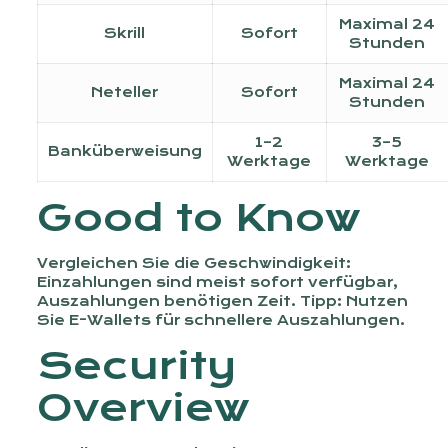
Maximal 24
Skrill
Sofort
Stunden
Maximal 24
Neteller
Sofort
Stunden
1–2
3–5
Banküberweisung
Werktage
Werktage
Good to Know
Vergleichen Sie die Geschwindigkeit:
Einzahlungen sind meist sofort verfügbar,
Auszahlungen benötigen Zeit. Tipp: Nutzen
Sie E-Wallets für schnellere Auszahlungen.
Security
Overview