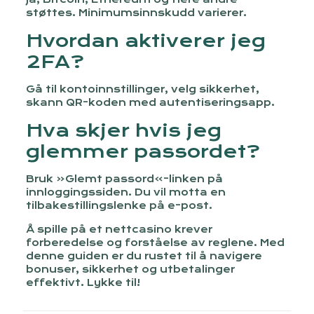
støttes. Minimumsinnskudd varierer.
Hvordan aktiverer jeg
2FA?
Gå til kontoinnstillinger, velg sikkerhet,
skann QR-koden med autentiseringsapp.
Hva skjer hvis jeg
glemmer passordet?
Bruk «Glemt passord»-linken på
innloggingssiden. Du vil motta en
tilbakestillingslenke på e-post.
Å spille på et nettcasino krever
forberedelse og forståelse av reglene. Med
denne guiden er du rustet til å navigere
bonuser, sikkerhet og utbetalinger
effektivt. Lykke til!