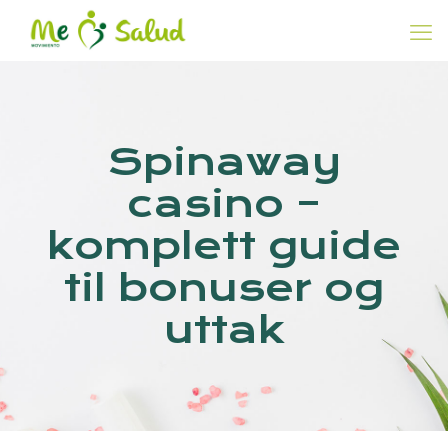
Spinaway
casino –
komplett guide
til bonuser og
uttak