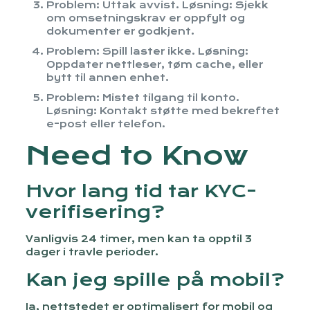
Problem: Uttak avvist. Løsning: Sjekk
om omsetningskrav er oppfylt og
dokumenter er godkjent.
Problem: Spill laster ikke. Løsning:
Oppdater nettleser, tøm cache, eller
bytt til annen enhet.
Problem: Mistet tilgang til konto.
Løsning: Kontakt støtte med bekreftet
e-post eller telefon.
Need to Know
Hvor lang tid tar KYC-
verifisering?
Vanligvis 24 timer, men kan ta opptil 3
dager i travle perioder.
Kan jeg spille på mobil?
Ja, nettstedet er optimalisert for mobil og