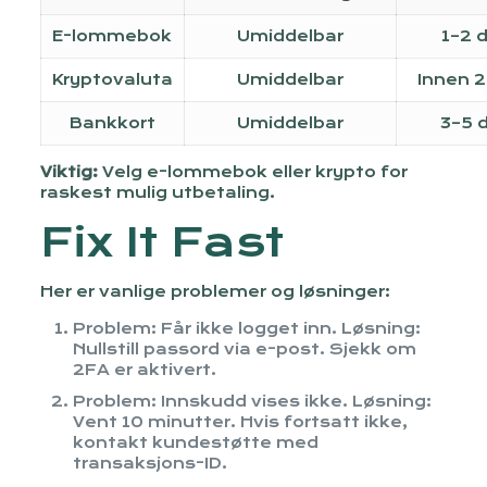
E-lommebok
Umiddelbar
1–2 
Kryptovaluta
Umiddelbar
Innen 2
Bankkort
Umiddelbar
3–5 
Viktig:
Velg e-lommebok eller krypto for
raskest mulig utbetaling.
Fix It Fast
Her er vanlige problemer og løsninger:
Problem: Får ikke logget inn. Løsning:
Nullstill passord via e-post. Sjekk om
2FA er aktivert.
Problem: Innskudd vises ikke. Løsning:
Vent 10 minutter. Hvis fortsatt ikke,
kontakt kundestøtte med
transaksjons-ID.