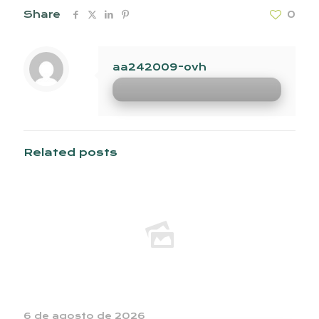
Share
0
aa242009-ovh
Related posts
6 de agosto de 2026