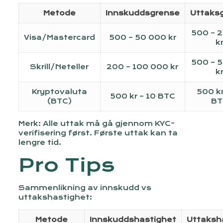
Metode
Innskuddsgrense
Uttaks
500 – 
Visa/Mastercard
500 – 50 000 kr
k
500 – 
Skrill/Neteller
200 – 100 000 kr
k
Kryptovaluta
500 kr
500 kr – 10 BTC
(BTC)
BT
Merk: Alle uttak må gå gjennom KYC-
verifisering først. Første uttak kan ta
lengre tid.
Pro Tips
Sammenlikning av innskudd vs
uttakshastighet:
Metode
Innskuddshastighet
Uttaksh